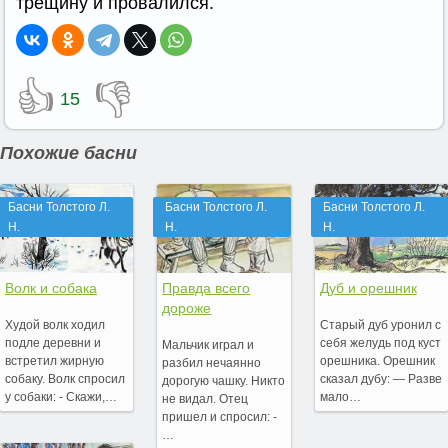
трещину и провалился.
👍
👎
15
Похожие басни
Басни Толстого Л.
Басни Толстого Л.
Басни Толстого Л.
Н.
Н.
Н.
Волк и собака
Правда всего
Дуб и орешник
дороже
Худой волк ходил
Старый дуб уронил с
подле деревни и
себя желудь под куст
Мальчик играл и
встретил жирную
орешника. Орешник
разбил нечаянно
собаку. Волк спросил
сказал дубу: — Разве
дорогую чашку. Никто
у собаки: - Скажи,…
мало…
не видал. Отец
пришел и спросил: -
…