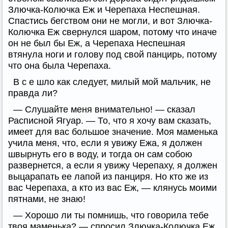
Злючка-Колючка Еж и Черепаха Неспешная.
Спастись бегством они не могли, и вот Злючка-
Колючка Еж свернулся шаром, потому что иначе
он не был бы Еж, а Черепаха Неспешная
втянула ноги и голову под свой панцирь, потому
что она была Черепаха.
В с е шло как следует, милый мой мальчик, не
правда ли?
— Слушайте меня внимательно! — сказал
Расписной Ягуар. — То, что я хочу вам сказать,
имеет для вас большое значение. Моя маменька
учила меня, что, если я увижу Ежа, я должен
швырнуть его в воду, и тогда он сам собою
развернется, а если я увижу Черепаху, я должен
выцарапать ее лапой из панциря. Но кто же из
вас Черепаха, а кто из вас Еж, — клянусь моими
пятнами, не знаю!
— Хорошо ли ты помнишь, что говорила тебе
твоя маменька? — спросил Злючка-Колючка Еж.