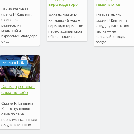
верблюда горб
такая глотка
Занимательная
сказка Р. Киплинга
Мораль сказки Р.
Главная мысль
Слоненок
Киплинга Откуда у
сказки Р. Киплинга
развеселит
верблюда горб — не
Откуда у кита такая
малышей и
перекладывай свои
глотка — не
взрослых! Благодаря
обязанности на…
зазнавайся, ведь
ей…
всегда…
Киплинг Р. Д.
Кошка, гулявшая
сама по себе
Сказка Р. Киплинга
Кошка, гулявшая
сама по себе
расскажет малышам
об удивительных…