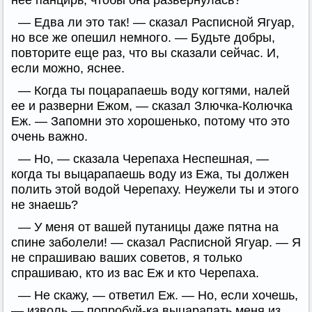
нее панцирь, чтобы она развернулась?
— Едва ли это так! — сказал Расписной Ягуар,
но все же опешил немного. — Будьте добры,
повторите еще раз, что вы сказали сейчас. И,
если можно, яснее.
— Когда ты поцарапаешь воду когтями, налей
ее и разверни Ежом, — сказал Злючка-Колючка
Еж. — Запомни это хорошенько, потому что это
очень важно.
— Но, — сказала Черепаха Неспешная, —
когда ты выцарапаешь воду из Ежа, ты должен
полить этой водой Черепаху. Неужели ты и этого
не знаешь?
— У меня от вашей путаницы даже пятна на
спине заболели! — сказал Расписной Ягуар. — Я
не спрашиваю ваших советов, я только
спрашиваю, кто из вас Еж и кто Черепаха.
— Не скажу, — ответил Еж. — Но, если хочешь,
— изволь — попробуй-ка выцарапать меня из