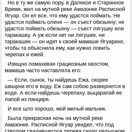
Но в ту же самую пору, в Далекое и Старинное
Время, жил на мутной реке Амазонке Расписной
Ягуар. Он ел все, что ему удастся поймать. Не
удастся поймать оленя — он съест обезьяну; не
удастся поймать обезьяну — съест лягушку или
таракашку. А уж если нет ни лягушек, ни
таракашек — он идет к своей мамаше Ягуарихе,
чтобы та объяснила ему, как нужно ловить
черепах и ежей.
Изящно помахивая грациозным хвостом,
мамаша часто наставляла его:
— Если, сынок, ты найдешь Ежа, скорее
швырни его в воду. Еж сам собою развернется в
воде. А если найдешь Черепаху, выцарапай ее
лапой из панциря.
И все шло хорошо, мой милый мальчик.
Была прекрасная ночь на мутной реке
Амазонке. Расписной Ягуар увидел, что под
стволом свалившегося дерева сидят рядышком