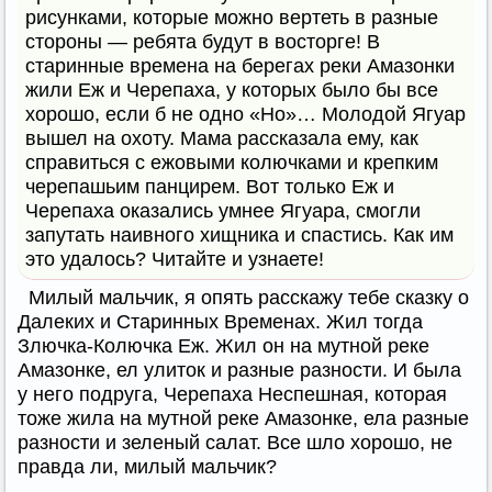
рисунками, которые можно вертеть в разные
стороны — ребята будут в восторге! В
старинные времена на берегах реки Амазонки
жили Еж и Черепаха, у которых было бы все
хорошо, если б не одно «Но»… Молодой Ягуар
вышел на охоту. Мама рассказала ему, как
справиться с ежовыми колючками и крепким
черепашьим панцирем. Вот только Еж и
Черепаха оказались умнее Ягуара, смогли
запутать наивного хищника и спастись. Как им
это удалось? Читайте и узнаете!
Милый мальчик, я опять расскажу тебе сказку о
Далеких и Старинных Временах. Жил тогда
Злючка-Колючка Еж. Жил он на мутной реке
Амазонке, ел улиток и разные разности. И была
у него подруга, Черепаха Неспешная, которая
тоже жила на мутной реке Амазонке, ела разные
разности и зеленый салат. Все шло хорошо, не
правда ли, милый мальчик?