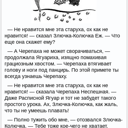
— Не нравится мне эта старуха, ох как не
нравится! — сказал Злючка-Колючка Еж. — Что
еще она скажет ему?
— А Черепаха не может сворачиваться, —
продолжала Ягуариха, изящно помахивая
грациозным хвостом. — Черепаха втягивает
голову и ноги под панцирь. По этой примете ты
всегда узнаешь Черепаху.
— Не нравится мне эта старуха, ох как не
нравится! — сказала Черепаха Неспешная. —
Даже Расписной Ягуар и тот не забудет такого
простого урока. Ах, Злючка-Колючка, как жаль,
что ты не умеешь плавать!
— Полно тужить обо мне, — отозвался Злючка-
Колючка. — Тебе тоже кое-чего не хватает.