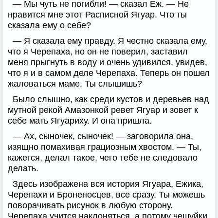
— Мы чуть не погибли! — сказал Еж. — Не
нравится мне этот Расписной Ягуар. Что ты
сказала ему о себе?
— Я сказала ему правду. Я честно сказала ему,
что я Черепаха, но он не поверил, заставил
меня прыгнуть в воду и очень удивился, увидев,
что я и в самом деле Черепаха. Теперь он пошел
жаловаться маме. Ты слышишь?
Было слышно, как среди кустов и деревьев над
мутной рекой Амазонкой ревет Ягуар и зовет к
себе мать Ягуариху. И она пришла.
— Ах, сыночек, сыночек! — заговорила она,
изящно помахивая грациозным хвостом. — Ты,
кажется, делал такое, чего тебе не следовало
делать.
Здесь изображена вся история Ягуара, Ежика,
Черепахи и Броненосцев, все сразу. Ты можешь
поворачивать рисунок в любую сторону.
Черепаха учится наклоняться, а потому чешуйки