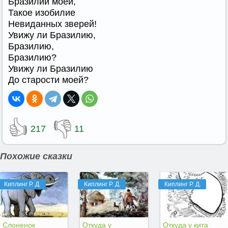
Бразилии моей,
Такое изобилие
Невиданных зверей!
Увижу ли Бразилию,
Бразилию,
Бразилию?
Увижу ли Бразилию
До старости моей?
👍
👎
217
11
Похожие сказки
Киплинг Р. Д.
Киплинг Р. Д.
Киплинг Р. Д.
Слоненок
Откуда у
Откуда у кита