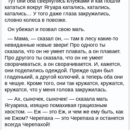
Тут они оба свернулись клубками и как пошли
кататься вокруг Ягуара катались, катались,
катались… У того даже глаза закружились,
словно колеса в повозке.
Он убежал и позвал свою мать.
— Мама, — сказал он, — там в лесу какие-то
невиданные новые звери! Про одного ты
сказала, что он не умеет плавать, а он плавает.
Про другого ты сказала, что он не умеет
сворачиваться, а он сворачивается. И, кажется,
они поделились одеждой. Прежде один был
гладенький, а другой колючий, а теперь оба они
в чешуе. Кроме того, они так кружатся, кружатся,
кружатся, что у меня голова закружилась.
— Ах, сыночек, сыночек! — сказала мать
Ягуариха, изящно помахивая грациозным
хвостом. — Еж — это Еж, и чем же ему быть, как
не Ежом? Черепаха — это Черепаха и останется
всегда Черепахой!