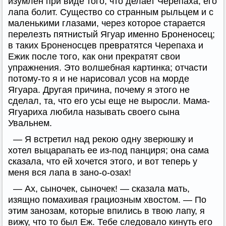
изумлен при виде того, что делает Черепаха; его
лапа болит. Существо со странным рыльцем и с
маленькими глазами, через которое старается
перелезть пятнистый Ягуар именно Броненосец;
в таких Броненосцев превратятся Черепаха и
Ежик после того, как они прекратят свои
упражнения. Это волшебная картинка; отчасти
потому-то я и не нарисовал усов на морде
Ягуара. Другая причина, почему я этого не
сделал, та, что его усы еще не выросли. Мама-
Ягуариха любила называть своего сына
Увальнем.
— Я встретил над рекою одну зверюшку и
хотел выцарапать ее из-под панциря; она сама
сказала, что ей хочется этого, и вот теперь у
меня вся лапа в зано-о-озах!
— Ах, сыночек, сыночек! — сказала мать,
изящно помахивая грациозным хвостом. — По
этим занозам, которые впились в твою лапу, я
вижу, что то был Еж. Тебе следовало кинуть его