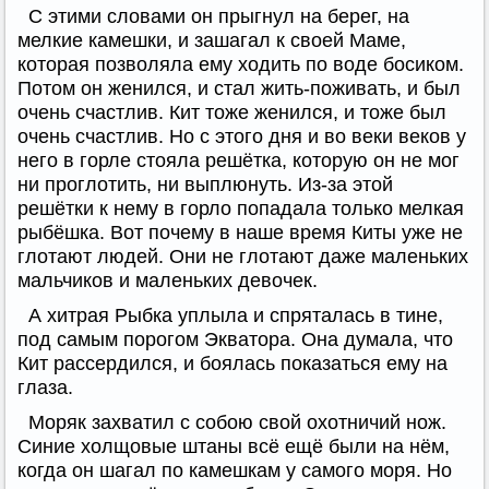
С этими словами он прыгнул на берег, на
мелкие камешки, и зашагал к своей Маме,
которая позволяла ему ходить по воде босиком.
Потом он женился, и стал жить-поживать, и был
очень счастлив. Кит тоже женился, и тоже был
очень счастлив. Но с этого дня и во веки веков у
него в горле стояла решётка, которую он не мог
ни проглотить, ни выплюнуть. Из-за этой
решётки к нему в горло попадала только мелкая
рыбёшка. Вот почему в наше время Киты уже не
глотают людей. Они не глотают даже маленьких
мальчиков и маленьких девочек.
А хитрая Рыбка уплыла и спряталась в тине,
под самым порогом Экватора. Она думала, что
Кит рассердился, и боялась показаться ему на
глаза.
Моряк захватил с собою свой охотничий нож.
Синие холщовые штаны всё ещё были на нём,
когда он шагал по камешкам у самого моря. Но