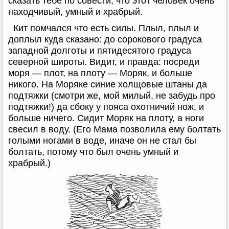
сказать тебе по совести, что этот человек очень
находчивый, умный и храбрый.
Кит помчался что есть силы. Плыл, плыл и
доплыл куда сказано: до сорокового градуса
западной долготы и пятидесятого градуса
северной широты. Видит, и правда: посреди
моря — плот, на плоту — Моряк, и больше
никого. На Моряке синие холщовые штаны да
подтяжки (смотри же, мой милый, не забудь про
подтяжки!) да сбоку у пояса охотничий нож, и
больше ничего. Сидит Моряк на плоту, а ноги
свесил в воду. (Его Мама позволила ему болтать
голыми ногами в воде, иначе он не стал бы
болтать, потому что был очень умный и
храбрый.)