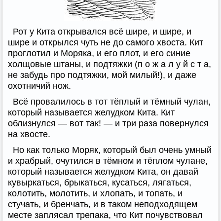
Рот у Кита открывался всё шире, и шире, и
шире и открылся чуть не до самого хвоста. Кит
проглотил и Моряка, и его плот, и его синие
холщовые штаны, и подтяжки (п о ж а л у й с т а,
не забудь про подтяжки, мой милый!), и даже
охотничий нож.
Всё провалилось в тот тёплый и тёмный чулан,
который называется желудком Кита. Кит
облизнулся — вот так! — и три раза повернулся
на хвосте.
Но как только Моряк, который был очень умный
и храбрый, очутился в тёмном и тёплом чулане,
который называется желудком Кита, он давай
кувыркаться, брыкаться, кусаться, лягаться,
колотить, молотить, и хлопать, и топать, и
стучать, и бренчать, и в таком неподходящем
месте заплясал трепака, что Кит почувствовал