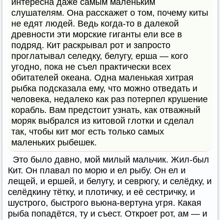
интересна даже самым маленьким
слушателям. Она расскажет о том, почему киты
не едят людей. Ведь когда-то в далекой
древности эти морские гиганты ели все в
подряд. Кит раскрывал рот и запросто
проглатывал селедку, белугу, ерша — кого
угодно, пока не съел практически всех
обитателей океана. Одна маленькая хитрая
рыбка подсказала ему, что можно отведать и
человека, недалеко как раз потерпел крушение
корабль. Вам предстоит узнать, как отважный
моряк выбрался из китовой глотки и сделал
так, чтобы кит мог есть только самых
маленьких рыбешек.
Это было давно, мой милый мальчик. Жил-был
Кит. Он плавал по морю и ел рыбу. Он ел и
лещей, и ершей, и белугу, и севрюгу, и селёдку, и
селёдкину тётку, и плотичку, и её сестричку, и
шустрого, быстрого вьюна-вертуна угря. Какая
рыба попадётся, ту и съест. Откроет рот, ам — и