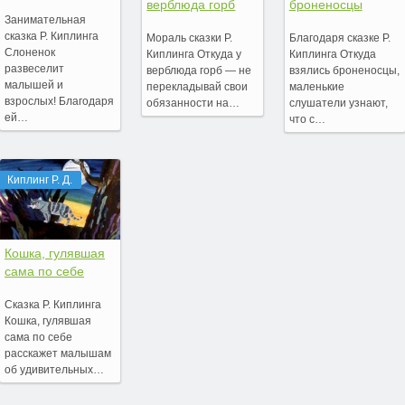
верблюда горб
броненосцы
Занимательная
сказка Р. Киплинга
Мораль сказки Р.
Благодаря сказке Р.
Слоненок
Киплинга Откуда у
Киплинга Откуда
развеселит
верблюда горб — не
взялись броненосцы,
малышей и
перекладывай свои
маленькие
взрослых! Благодаря
обязанности на…
слушатели узнают,
ей…
что с…
Киплинг Р. Д.
Кошка, гулявшая
сама по себе
Сказка Р. Киплинга
Кошка, гулявшая
сама по себе
расскажет малышам
об удивительных…