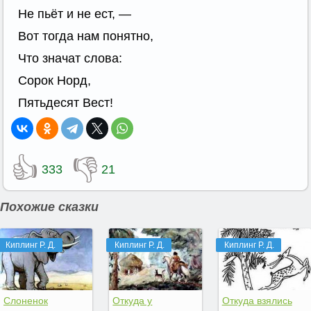
Не пьёт и не ест, —
Вот тогда нам понятно,
Что значат слова:
Сорок Норд,
Пятьдесят Вест!
👍
👎
333
21
Похожие сказки
Киплинг Р. Д.
Киплинг Р. Д.
Киплинг Р. Д.
Слоненок
Откуда у
Откуда взялись