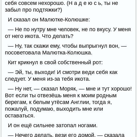
себя совсем нехорошо. (Н а д е ю с ь, ты не
забыл про подтяжки?)
И сказал он Малютке-Колюшке:
— Не по нутру мне человек, не по вкусу. У меня
от него икота. Что делать?
— Ну, так скажи ему, чтобы выпрыгнул вон, —
посоветовала Малютка-Колюшка.
Кит крикнул в свой собственный рот:
— Эй, ты, выходи! И смотри веди себя как
следует. У меня из-за тебя икота.
— Ну нет, — сказал Моряк, — мне и тут хорошо!
Вот если ты отвезёшь меня к моим родным
берегам, к белым утёсам Англии, тогда я,
пожалуй, подумаю, выходить мне или
оставаться.
И он ещё сильнее затопал ногами.
— Нечего делать, вези его домой, — сказала