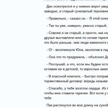
Дан осмотрелся и у нижних ворот ув
заводью, и старый сучковатый терновни
- Правильно, - сказал он. - Я этой о
- Так ты уже, наверно, ужасно старый,
- Совсем и не старый, а просто, как 
друзья выставляли мне по ночам тарелк
это было раньше, чем люди каменного 
- О! - воскликнула Юна, захлопав в ла
- Она что-то придумала, - объяснил Да
- Послушай, а что, если мы будем ост
оставим ее в детской, то взрослые заме
- В классной комнате, - быстро попра
торжественный договор: впредь называт
- Спасибо, у тебя золотое сердце. Из
чтобы мне ставили тарелки. Вот если у 
тебя.
Пак растянулся во всю длину на сухой