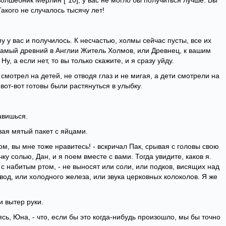
олшебник Мерлин [*10], у вас не могло бы получиться лучше. Вы
кого не случалось тысячу лет!
у у вас и получилось. К несчастью, холмы сейчас пусты, все их
 самый древний в Англии Житель Холмов, или Древнец, к вашим
Ну, а если нет, то вы только скажите, и я сразу уйду.
мотрел на детей, не отводя глаз и не мигая, а дети смотрели на
 вот-вот готовы были растянуться в улыбку.
равишься.
вая мятый пакет с яйцами.
м, вы мне тоже нравитесь! - вскричал Пак, срывая с головы свою
ку солью, Дан, и я поем вместе с вами. Тогда увидите, каков я.
 с набитым ртом, - не выносят или соли, или подков, висящих над
вод, или холодного железа, или звука церковных колоколов. Я же
и вытер руки.
ясь, Юна, - что, если бы это когда-нибудь произошло, мы бы точно