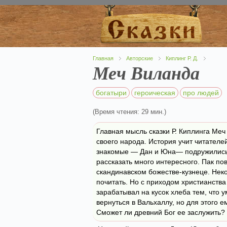
Главная
Авторские
Киплинг Р. Д.
Меч Виланда
богатыри
героическая
про людей
(Время чтения: 29 мин.)
Главная мысль сказки Р. Киплинга Меч
своего народа. История учит читател
знакомые — Дан и Юна— подружились
рассказать много интересного. Пак п
скандинавском божестве-кузнеце. Нек
почитать. Но с приходом христианства
зарабатывал на кусок хлеба тем, что
вернуться в Вальхаллу, но для этого 
Сможет ли древний Бог ее заслужить?