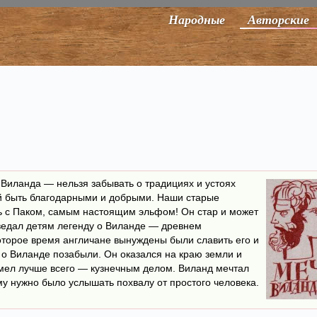
Народные
Авторские
 Виланда — нельзя забывать о традициях и устоях
ей быть благодарными и добрыми. Наши старые
 с Паком, самым настоящим эльфом! Он стар и может
оведал детям легенду о Виланде — древнем
оторое время англичане вынуждены были славить его и
 о Виланде позабыли. Он оказался на краю земли и
 умел лучше всего — кузнечным делом. Виланд мечтал
ему нужно было услышать похвалу от простого человека.