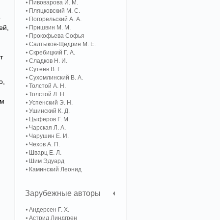
Пивоварова И. М.
Пляцковский М. С.
о
Погорельский А. A.
ей,
Пришвин М. М.
Прокофьева Софья
Салтыков-Щедрин М. Е.
Скребицкий Г. А.
т
Сладков Н. И.
Сутеев В. Г.
Сухомлинский В. А.
о,
Толстой А. Н.
Толстой Л. Н.
им
Успенский Э. Н.
Ушинский К. Д.
Цыферов Г. М.
Чарская Л. А.
Чарушин Е. И.
Чехов А. П.
Шварц Е. Л.
Шим Эдуард
Каминский Леонид
Зарубежные авторы
Андерсен Г. Х.
Астрид Линдгрен