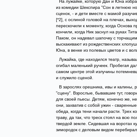
На лужайке, которую Дан и Юна избра
из комедии Шекспира "Сон в летнюю ноч
сценок, - и дети вместе с мамой разучи
[*2], с ослиной головой на плечах, вых
перескочили к моменту, когда Основа п
кончили, когда Ник заснул на руках Тит
Паком, он надевал шапочку с торчащим
выскакивают из рождественских хлопуше
Юна, в венке из полевых цветов и с во
Лужайка, где находился театр, называ
огибал маленький ручеек. Пробегая да
самом центре этой излучины потемневш
и служило сценой.
В зарослях орешника, ивы и калины, 
"сцену". Взрослые, бывавшие тут, гово
для своей пьесы. Детям, конечно же, н
они, захватив с собой ужин - сваренные
обеда, когда тени начали расти. Трех 
траву, да так, что треск стоял на всю 
твердой земле. Сидевшая на воротах куку
зимородок с деловым видом перебиралс