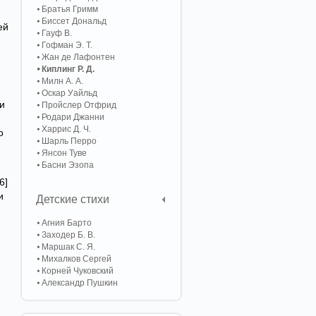
Братья Гримм
Биссет Дональд
ей
Гауф В.
Гофман Э. Т.
Жан де Лафонтен
Киплинг Р. Д.
Милн А. А.
Оскар Уайльд
ри
Пройслер Отфрид
Родари Джанни
Харрис Д. Ч.
о
Шарль Перро
Янсон Туве
Басни Эзопа
6]
и
Детские стихи
Агния Барто
Заходер Б. В.
Маршак С. Я.
Михалков Сергей
Корней Чуковский
Александр Пушкин