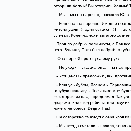
сделали вы. Если бы вам помогал сам в
отворили Холмы! Вы отворили Холмы! Та
- Мы... мы не нарочно, - сказала Юна.
- Конечно, не нарочно! Именно поэтом
жители ушли. Я один остался. Я - Пак,
услугам. Конечно, если вы этого хотите. 
Прошло добрых полминуты, а Пак все с
него. Взгляд у Пака был добрый, а губы
Юна первой протянула ему руку.
- Не уходи, - сказала она. - Ты нам н
- Угощайся! - предложил Дан, протяги
- Клянусь Дубом, Ясенем и Терновнико
голубую шапочку. - Посыпь-ка мне булоч
Некоторые из нас, - продолжал Пак уже
дверьми, или ягод рябины, или текучих 
ничего не боюсь! Ведь я Пак!
Он осторожно смахнул с себя крошки 
- Мы всегда считали, - начала, запина