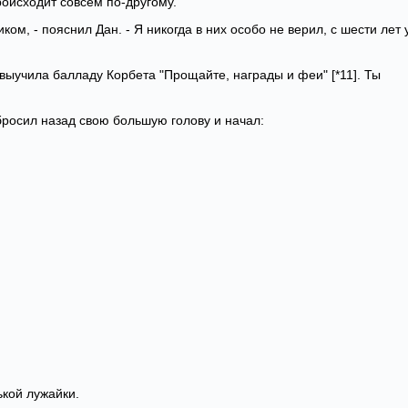
роисходит совсем по-другому.
ком, - пояснил Дан. - Я никогда в них особо не верил, с шести лет 
е выучила балладу Корбета "Прощайте, награды и феи" [*11]. Ты
отбросил назад свою большую голову и начал:
ькой лужайки.