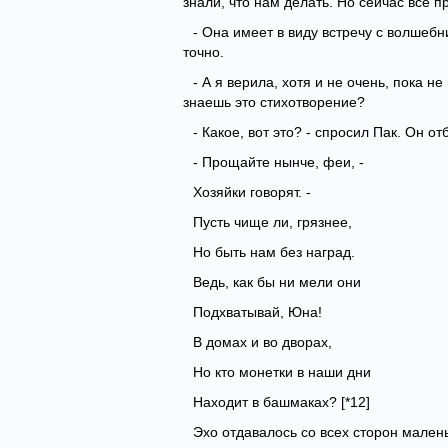
знали, что нам делать. Но сейчас все п
- Она имеет в виду встречу с волшебни
точно.
- А я верила, хотя и не очень, пока н
знаешь это стихотворение?
- Какое, вот это? - спросил Пак. Он 
- Прощайте нынче, феи, -
Хозяйки говорят. -
Пусть чище ли, грязнее,
Но быть нам без наград.
Ведь, как бы ни мели они
Подхватывай, Юна!
В домах и во дворах,
Но кто монетки в наши дни
Находит в башмаках? [*12]
Эхо отдавалось со всех сторон мален