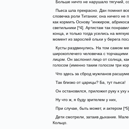
Больше ничто не нарушало тягучий, 
Пьеса шла прекрасно. Дан помнил все
словечка роли Титании; она ничего не 
как кормить Основу "инжиром, абрикоса
светильники [*4]. Артистам так понрави
конца, и только тогда уселись на мягку
момент из зарослей ольхи у берега пос
Кусты раздвинулись. На том самом мес
широкоплечего человечка с торчащими
лицом. Он заслонил лицо от солнца, ка
голосом (именно таким голосом три кор
Что здесь за сброд мужланов расшум
Так близко от царицы? Ба, тут пьеса!
Он остановился, приложил руку к уху
Ну что ж, я буду зрителем у них,
При случае, быть может, и актером [*5
Дети смотрели, затаив дыхание. Мале
Кольцо.