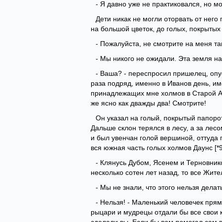
- Я давно уже не практиковался, но м
Дети никак не могли оторвать от него 
на большой цветок, до голых, покрытых
- Пожалуйста, не смотрите на меня т
- Мы никого не ожидали. Эта земля н
- Ваша? - переспросил пришелец, опус
раза подряд, именно в Иванов день, им
принадлежащих мне холмов в Старой Ан
же ясно как дважды два! Смотрите!
Он указал на голый, покрытый папоро
Дальше склон терялся в лесу, а за лес
и был увенчан голой вершиной, оттуда п
вся южная часть голых холмов Даунс [*9
- Клянусь Дубом, Ясенем и Терновнико
несколько сотен лет назад, то все Жит
- Мы не знали, что этого нельзя делать
- Нельзя! - Маленький человечек прям
рыцари и мудрецы отдали бы все свои ко