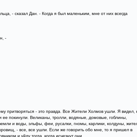
льца, - сказал Дан. - Когда я был маленьким, мне от них всегда
ан, -
ему притворяться - это правда. Все Жители Холмов ушли. Я видел, 
ни ее покинули. Великаны, тролли, водяные, домовые, гоблины,
 земли и воды, эльфы, феи, русалки, гномы, карлики, колдуны, жите
ровищ, - все, все ушли. Если же говорить обо мне, то я пришел в
вником и уйду тогда, когда исчезнут они.