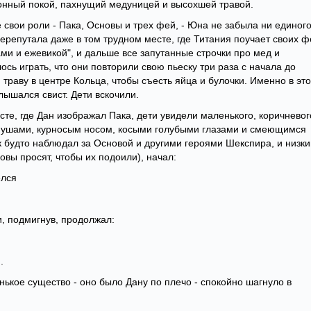
сонный покой, пахнущий медуницей и высохшей травой.
 свои роли - Пака, Основы и трех фей, - Юна не забыла ни единог
перепутала даже в том трудном месте, где Титания поучает своих ф
ми и ежевикой", и дальше все запутанные строчки про мед и
лось играть, что они повторили свою пьеску три раза с начала до
ю траву в центре Кольца, чтобы съесть яйца и булочки. Именно в это
лышался свист. Дети вскочили.
те, где Дан изображал Пака, дети увидели маленького, коричневог
 ушами, курносым носом, косыми голубыми глазами и смеющимся
к будто наблюдал за Основой и другими героями Шекспира, и низк
овы просят, чтобы их подоили), начал:
елся
 и, подмигнув, продолжал:
].
нькое существо - оно было Дану по плечо - спокойно шагнуло в