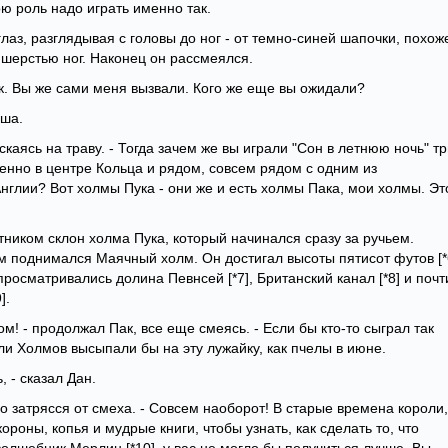
ою роль надо играть именно так.
глаз, разглядывая с головы до ног - от темно-синей шапочки, похож
 шерстью ног. Наконец он рассмеялся.
ак. Вы же сами меня вызвали. Кого же еще вы ожидали?
аша.
каясь на траву. - Тогда зачем же вы играли "Сон в летнюю ночь" т
енно в центре Кольца и рядом, совсем рядом с одним из
глии? Вот холмы Пука - они же и есть холмы Пака, мои холмы. Эт
тником склон холма Пука, который начинался сразу за ручьем.
ом поднимался Маячный холм. Он достигал высоты пятисот футов [*
росматривались долина Певнсей [*7], Британский канал [*8] и почт
].
м! - продолжал Пак, все еще смеясь. - Если бы кто-то сыграл так
ели Холмов высыпали бы на эту лужайку, как пчелы в июне.
, - сказал Дан.
о затрясся от смеха. - Совсем наоборот! В старые времена короли,
роны, копья и мудрые книги, чтобы узнать, как сделать то, что