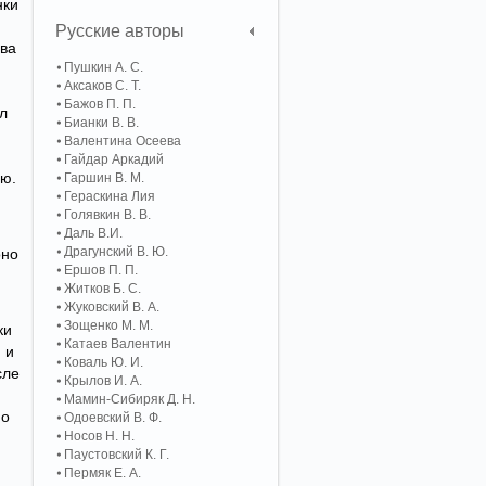
нки
Русские авторы
ова
Пушкин А. С.
Аксаков С. Т.
Бажов П. П.
ыл
Бианки В. В.
Валентина Осеева
Гайдар Аркадий
ию.
Гаршин В. М.
Гераскина Лия
Голявкин В. В.
Даль В.И.
Драгунский В. Ю.
оно
Ершов П. П.
Житков Б. С.
Жуковский В. А.
Зощенко М. М.
ки
Катаев Валентин
 и
Коваль Ю. И.
сле
Крылов И. А.
Мамин-Сибиряк Д. Н.
по
Одоевский В. Ф.
Носов Н. Н.
Паустовский К. Г.
Пермяк Е. А.