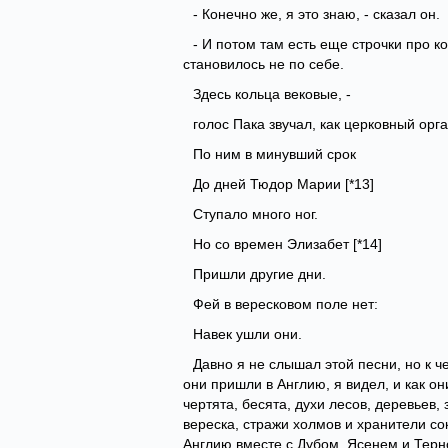
- Конечно же, я это знаю, - сказал он.
- И потом там есть еще строчки про ко
становилось не по себе.
Здесь кольца вековые, -
голос Пака звучал, как церковный орг
По ним в минувший срок
До дней Тюдор Марии [*13]
Ступало много ног.
Но со времен Элизабет [*14]
Пришли другие дни.
Фей в вересковом поле нет:
Навек ушли они.
Давно я не слышал этой песни, но к ч
они пришли в Англию, я видел, и как о
чертята, бесята, духи лесов, деревьев,
вереска, стражи холмов и хранители сок
Англию вместе с Дубом, Ясенем и Терно