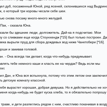
идел дуб, посаженный Юной, ряд ясеней, склонившихся над Выдрин
к, о который три коровы чесали себе шеи.
сенью снова посажу много-много желудей.
 Пак, - сказала Юна.
сказали бы здешние люди, долгожитель. Дай-ка я подсчитаю. Мои
у со сливками еще когда Стоунхендж [*15] был только построен. Да
века вырыли пруд для сбора дождевых вод ниже Чанктобери [*16].
доши и закивав головой.
н. - Она всегда так делает, когда что-нибудь придумывает.
авлять тебе немного каши и класть ее на чердак? Ведь если мы
тят.
вил Дан, и Юна вся вспыхнула, потому что этим летом они заключи
ь детскую комнату классной.
 тебя вырастет хорошая, добрая девушка. Но я действительно не хоч
меня когда-нибудь не будет куска хлеба, то я обязательно попрошу
 траве, и дети разлеглись рядом с ним, счастливо покачивая в возд