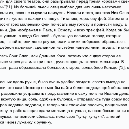
ли для своего театра, они разыгрывали перед тремя коровами сце
ь"[*1]. Из большой пьесы отец выбрал для них лишь несколько
вали их, пока не выучили наизусть. Начали с того, как ткач Ник Осн
одит из кустов и находит спящую Титанию, королеву фей. Затем они
росит трех маленьких фей почесать ему голову и принести меду, а
ании. Дан изображал и Пака, и Основу, и всех трех фей. Когда он б
и ушами, а когда Основой - бумажную ослиную голову, которые
к, - знайте, они легко рвутся, если с ними небрежно обращаться.
лшебной палочкой, сделанной из стебля наперстянки, играла Титан
лась Лонг Слип, или Длинная Коса, потому что с двух сторон ее
льше через два или три поля, ручеек вращал колесо мельницы. В
ая трава образовывала большое, старое, волшебное Кольцо [*3], 
росших вдоль ручья, было очень удобно ожидать своего выхода на
рили, что сам Шекспир не мог бы найти более подходящей обстанов
е разрешили устраивать представление в саму ночь на Иванов день,
 вкрутую яйца, соль, сдобные булочки, - отправились туда сразу по
коров недавно подоили, и теперь они спокойно паслись, пощипывая
поляну, а работающая вдали мельница стучала, словно босые пятки 
шка, по-июньски сбиваясь, пела свое "ку-ку, ку-кук-к", а пегий
я через лужайку к ручейку.