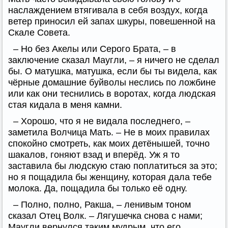
наслаждением втягивала в себя воздух, когда
ветер приносил ей запах шкуры, повешенной на
Скале Совета.
– Но без Акелы или Серого Брата, – в
заключение сказал Маугли, – я ничего не сделал
бы. О матушка, матушка, если бы ты видела, как
чёрные домашние буйволы неслись по ложбине
или как они теснились в воротах, когда людская
стая кидала в меня камни.
– Хорошо, что я не видала последнего, –
заметила Волчица Мать. – Не в моих правилах
спокойно смотреть, как моих детёнышей, точно
шакалов, гоняют взад и вперёд. Уж я то
заставила бы людскую стаю поплатиться за это;
но я пощадила бы женщину, которая дала тебе
молока. Да, пощадила бы только её одну.
– Полно, полно, Ракша, – ленивым тоном
сказал Отец Волк. – Лягушечка снова с нами;
Маугли вернулся таким мудрым, что его