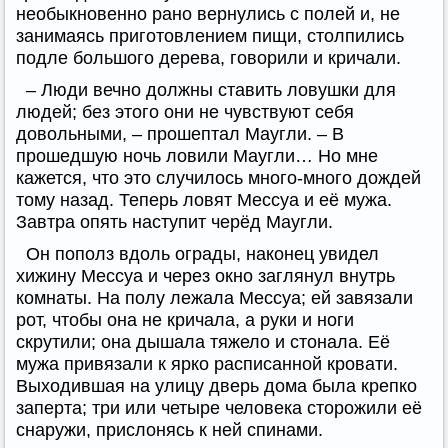
необыкновенно рано вернулись с полей и, не
занимаясь приготовлением пищи, столпились
подле большого дерева, говорили и кричали.
– Люди вечно должны ставить ловушки для
людей; без этого они не чувствуют себя
довольными, – прошептал Маугли. – В
прошедшую ночь ловили Маугли… Но мне
кажется, что это случилось много-много дождей
тому назад. Теперь ловят Мессуа и её мужа.
Завтра опять наступит черёд Маугли.
Он пополз вдоль ограды, наконец увидел
хижину Мессуа и через окно заглянул внутрь
комнаты. На полу лежала Мессуа; ей завязали
рот, чтобы она не кричала, а руки и ноги
скрутили; она дышала тяжело и стонала. Её
мужа привязали к ярко расписанной кровати.
Выходившая на улицу дверь дома была крепко
заперта; три или четыре человека сторожили её
снаружи, прислонясь к ней спинами.