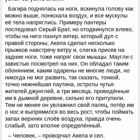
Багира поднялась на ноги, вскинула голову как
можно выше, понюхала воздух, и все мускулы
её тела напряглись. Примеру пантеры
последовал Серый Брат, но отодвинулся влево,
чтобы на него пахнул ветер, который дул с
правой стороны; Акела сделал несколько
прыжков навстречу ветру и, слегка присев на
задние ноги, тоже напряг свои мышцы. Маугли с
завистью посмотрел на них. Он обладал таким
обонянием, каким одарены не многие люди, но
никогда не мог развить, так сказать, тонкой,
точно нежнейшая паутина, остроты чутья
жителей джунглей, а три месяца, проведённые
им в дымной деревне, сильно его притупили.
Тем не менее он увлажнил свой палец, потёр им
о нос и выпрямился во весь рост, чтобы поймать
запах верхних слоёв воздуха, правда очень
слабый, зато вполне определённый.
– Человек, – проворчал Акела и сел.