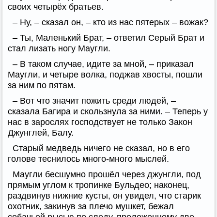
своих четырёх братьев.
– Ну, – сказал он, – кто из нас пятерых – вожак?
– Ты, Маленький Брат, – ответил Серый Брат и
стал лизать ногу Маугли.
– В таком случае, идите за мной, – приказал
Маугли, и четыре волка, поджав хвосты, пошли
за ним по пятам.
– Вот что значит пожить среди людей, –
сказала Багира и скользнула за ними. – Теперь у
нас в зарослях господствует не только Закон
Джунглей, Балу.
Старый медведь ничего не сказал, но в его
голове теснилось много-много мыслей.
Маугли бесшумно прошёл через джунгли, под
прямым углом к тропинке Бульдео; наконец,
раздвинув нижние кусты, он увидел, что старик
охотник, закинув за плечо мушкет, бежал
собачьей рысью по следу, проложенному две