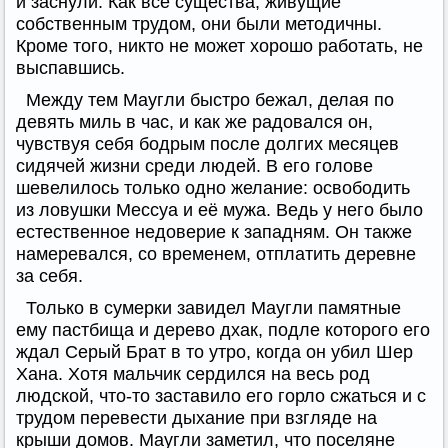
и заснули. Как все существа, живущие
собственным трудом, они были методичны.
Кроме того, никто не может хорошо работать, не
выспавшись.
Между тем Маугли быстро бежал, делая по
девять миль в час, и как же радовался он,
чувствуя себя бодрым после долгих месяцев
сидячей жизни среди людей. В его голове
шевелилось только одно желание: освободить
из ловушки Мессуа и её мужа. Ведь у него было
естественное недоверие к западням. Он также
намеревался, со временем, отплатить деревне
за себя.
Только в сумерки завидел Маугли памятные
ему пастбища и дерево дхак, подле которого его
ждал Серый Брат в то утро, когда он убил Шер
Хана. Хотя мальчик сердился на весь род
людской, что-то заставило его горло сжаться и с
трудом перевести дыхание при взгляде на
крыши домов. Маугли заметил, что поселяне