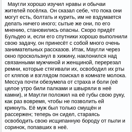
Маугли хорошо изучил нравы и обычаи
жителей посёлка. Он сказал себе, что пока они
могут есть, болтать и курить, им не вздумается
делать ничего иного; сытые же они, по его
мнению, становились опасны. Скоро придёт
Бульдео и, если его спутники хорошо выполнили
свою задачу, он принесёт с собой много очень
занимательных рассказов. Итак, Маугли через
окно проскользнул в хижину, наклонился над
связанными мужчиной и женщиной, перерезал
ремни, которые стягивали их, освободил их рты
от кляпов и взглядом поискал в комнате молока.
Мессуа почти обезумела от страха и боли (её
целое утро били палками и швыряли в неё
камни), и Маугли положил на её губы свою руку,
как раз вовремя, чтобы не позволить ей
крикнуть. Её муж был только смущён и
рассержен; теперь он сидел, стараясь
освободить свою исщипанную бороду от пыли и
соринок, попавших в неё.