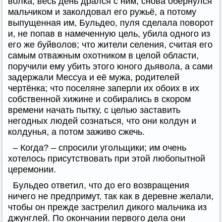
волка, весь день дрался с ним, снова обернулся
мальчиком и заколдовал его ружьё, а потому
выпущенная им, Бульдео, пуля сделала поворот
и, не попав в намеченную цель, убила одного из
его же буйволов; что жители селения, считая его
самым отважным охотником в целой области,
поручили ему убить этого юного дьявола, а сами
задержали Мессуа и её мужа, родителей
чертёнка; что поселяне заперли их обоих в их
собственной хижине и собирались в скором
времени начать пытку, с целью заставить
негодных людей сознаться, что они колдун и
колдунья, а потом заживо сжечь.
– Когда? – спросили угольщики; им очень
хотелось присутствовать при этой любопытной
церемонии.
Бульдео ответил, что до его возвращения
ничего не предпримут, так как в деревне желали,
чтобы он прежде застрелил дикого мальчика из
джунглей. По окончании первого дела они