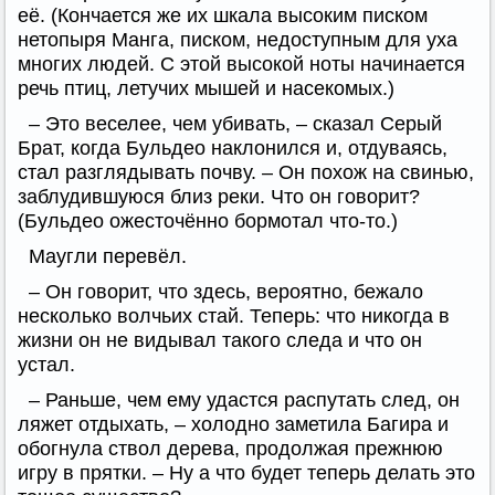
её. (Кончается же их шкала высоким писком
нетопыря Манга, писком, недоступным для уха
многих людей. С этой высокой ноты начинается
речь птиц, летучих мышей и насекомых.)
– Это веселее, чем убивать, – сказал Серый
Брат, когда Бульдео наклонился и, отдуваясь,
стал разглядывать почву. – Он похож на свинью,
заблудившуюся близ реки. Что он говорит?
(Бульдео ожесточённо бормотал что-то.)
Маугли перевёл.
– Он говорит, что здесь, вероятно, бежало
несколько волчьих стай. Теперь: что никогда в
жизни он не видывал такого следа и что он
устал.
– Раньше, чем ему удастся распутать след, он
ляжет отдыхать, – холодно заметила Багира и
обогнула ствол дерева, продолжая прежнюю
игру в прятки. – Ну а что будет теперь делать это