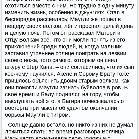
охотиться вместе с ним. Но трудно в одну минуту
изменить жизнь, особенно в джунглях. Стая в
беспорядке рассеялась; Маугли же пошёл в
пещеру своих волков, лёг и проспал целый день
и целую ночь. Потом он рассказал Матери и
Отцу Волкам всё, что они могли понять из его
приключений среди людей, и, когда мальчик
заставил утреннее солнце поиграть на лезвии
своего ножа, того самого, которым он снял
шкуру с Шер Хана, – они согласились, что их сын
кое-чему научился. Акеле и Серому Брату тоже
пришлось объяснить двоим старым волкам, как
они помогли Маугли загнать буйволов в ров. В
своё время и Балу поднялся на гору, чтобы
выслушать всё это, а Багира почёсывалась от
восторга при мысли об удачном окончании
борьбы Маугли с тигром.
Солнце давно встало, но никто из них не думал
ложиться спать; во время разговора Волчица
Мать часто вскидывала свою голову и с