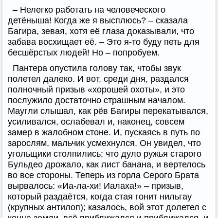
– Нелегко работать на человеческого
детёныша! Когда же я высплюсь? – сказала
Багира, зевая, хотя её глаза доказывали, что
забава восхищает её. – Это я-то буду петь для
бесшёрстых людей! Но – попробуем.
Пантера опустила голову так, чтобы звук
полетел далеко. И вот, среди дня, раздался
полночный призыв «хорошей охоты», и это
послужило достаточно страшным началом.
Маугли слышал, как рёв Багиры перекатывался,
усиливался, ослабевал и, наконец, совсем
замер в жалобном стоне. И, пускаясь в путь по
зарослям, мальчик усмехнулся. Он увидел, что
угольщики столпились; что дуло ружья старого
Бульдео дрожало, как лист банана, и вертелось
во все стороны. Теперь из горла Серого Брата
вырвалось: «Иа-ла-хи! Иалаха!» – призыв,
который раздаётся, когда стая гонит нильгау
(крупных антилоп); казалось, вой этот долетел с
конца земли, всё приближался и приближался, и