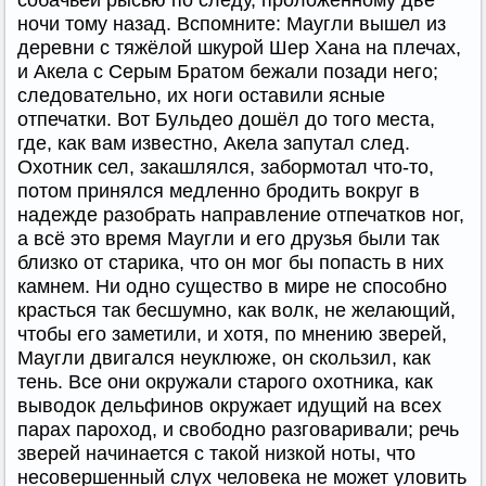
ночи тому назад. Вспомните: Маугли вышел из
деревни с тяжёлой шкурой Шер Хана на плечах,
и Акела с Серым Братом бежали позади него;
следовательно, их ноги оставили ясные
отпечатки. Вот Бульдео дошёл до того места,
где, как вам известно, Акела запутал след.
Охотник сел, закашлялся, забормотал что-то,
потом принялся медленно бродить вокруг в
надежде разобрать направление отпечатков ног,
а всё это время Маугли и его друзья были так
близко от старика, что он мог бы попасть в них
камнем. Ни одно существо в мире не способно
красться так бесшумно, как волк, не желающий,
чтобы его заметили, и хотя, по мнению зверей,
Маугли двигался неуклюже, он скользил, как
тень. Все они окружали старого охотника, как
выводок дельфинов окружает идущий на всех
парах пароход, и свободно разговаривали; речь
зверей начинается с такой низкой ноты, что
несовершенный слух человека не может уловить