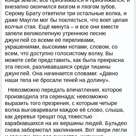
внезапно окончился визгом и лязгом зубов.
Серому Брату ответили три остальные волка, и
даже Маугли мог бы поклясться, что воет целая
волчья стая. Ещё минута – и все они вместе
запели великолепную утреннюю песню
джунглей со всеми её переливами,
украшениями, высокими нотами, словом, со
всем, что доступно голосистому волку. Вы
можете себе представить, как была прекрасна
эта песня, разливавшаяся среди тишины
джунглей. Она начинается словами: «Давно
наши тела не бросали теней на долину».
Невозможно передать впечатления, которое
производила эта серенада; невозможно
выразить того презрения, с которым четыре
волка выговаривали каждое её слово, слыша,
как деревья трещат под тяжестью
карабкавшихся на их вершины людей. Бульдео
снова забормотал заклинания. Вот звери легли