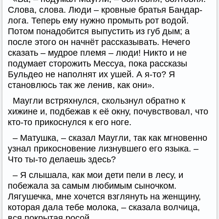
Слова, слова. Люди – кровные братья Бандар-
лога. Теперь ему нужно промыть рот водой.
Потом понадобится выпустить из губ дым; а
после этого он начнёт рассказывать. Нечего
сказать – мудрое племя – люди! Никто и не
подумает сторожить Мессуа, пока рассказы
Бульдео не наполнят их ушей. А я-то? Я
становлюсь так же ленив, как они».
Маугли встряхнулся, скользнул обратно к
хижине и, подбежав к её окну, почувствовал, что
кто-то прикоснулся к его ноге.
– Матушка, – сказал Маугли, так как мгновенно
узнал прикосновение лизнувшего его языка. –
Что ты-то делаешь здесь?
– Я слышала, как мои дети пели в лесу, и
побежала за самым любимым сыночком.
Лягушечка, мне хочется взглянуть на женщину,
которая дала тебе молока, – сказала волчица,
вся покрытая росой.