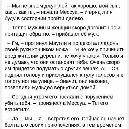
– Мы не знаем джунглей так хорошо, мой сын,
как… как ты, – начала Мессуа, – и вряд ли я
буду в состоянии пройти далеко.
– Толпа мужчин и женщин скоро догонит нас и
притащит обратно, – прибавил её муж.
– Гм, – протянул Маугли и пощекотал ладонь
своей руки кончиком ножа. – Я не хочу причинить
вред жителям деревни; не хочу «пока». Только я
не думаю, что они остановят тебя. Очень скоро
им придётся подумать о других вещах. А! – Он
поднял голову и прислушался к гулу голосов и к
топоту ног на улице. – Значит, они наконец
позволили Бульдео вернуться домой.
– Сегодня утром его послали с поручением
убить тебя, – произнесла Мессуа. – Ты его
встретил?
– Да… мы… я… встретил его. Сейчас он начнёт
болтать о своих приключениях, а тем временем