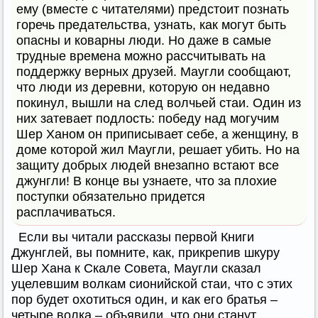
ему (вместе с читателями) предстоит познать
горечь предательства, узнать, как могут быть
опасны и коварны люди. Но даже в самые
трудные времена можно рассчитывать на
поддержку верных друзей. Маугли сообщают,
что люди из деревни, которую он недавно
покинул, вышли на след волчьей стаи. Один из
них затевает подлость: победу над могучим
Шер Ханом он приписывает себе, а женщину, в
доме которой жил Маугли, решает убить. Но на
защиту добрых людей внезапно встают все
джунгли! В конце вы узнаете, что за плохие
поступки обязательно придется
расплачиваться.
Если вы читали рассказы первой Книги
Джунглей, вы помните, как, прикрепив шкуру
Шер Хана к Скале Совета, Маугли сказал
уцелевшим волкам сионийской стаи, что с этих
пор будет охотиться один, и как его братья –
четыре волка – объявили, что они станут