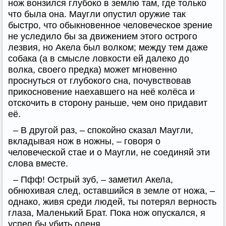
нож вонзился глубоко в землю там, где только
что была она. Маугли опустил оружие так
быстро, что обыкновенное человеческое зрение
не уследило бы за движением этого острого
лезвия, но Акела был волком; между тем даже
собака (а в смысле ловкости ей далеко до
волка, своего предка) может мгновенно
проснуться от глубокого сна, почувствовав
прикосновение наехавшего на неё колёса и
отскочить в сторону раньше, чем оно придавит
её.
– В другой раз, – спокойно сказал Маугли,
вкладывая нож в ножны, – говоря о
человеческой стае и о Маугли, не соединяй эти
слова вместе.
– Пфф! Острый зуб, – заметил Акела,
обнюхивая след, оставшийся в земле от ножа, –
однако, живя среди людей, ты потерял верность
глаза, Маленький Брат. Пока нож опускался, я
успел бы убить оленя.