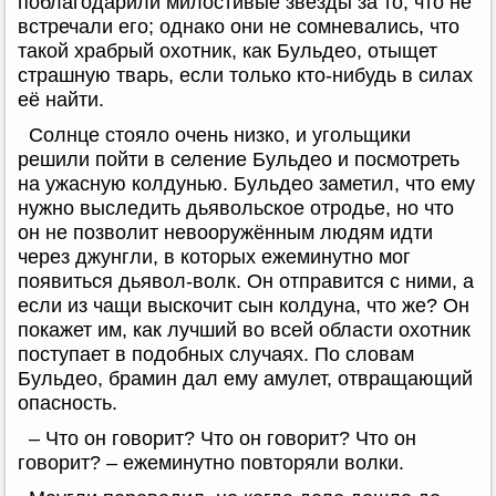
поблагодарили милостивые звёзды за то, что не
встречали его; однако они не сомневались, что
такой храбрый охотник, как Бульдео, отыщет
страшную тварь, если только кто-нибудь в силах
её найти.
Солнце стояло очень низко, и угольщики
решили пойти в селение Бульдео и посмотреть
на ужасную колдунью. Бульдео заметил, что ему
нужно выследить дьявольское отродье, но что
он не позволит невооружённым людям идти
через джунгли, в которых ежеминутно мог
появиться дьявол-волк. Он отправится с ними, а
если из чащи выскочит сын колдуна, что же? Он
покажет им, как лучший во всей области охотник
поступает в подобных случаях. По словам
Бульдео, брамин дал ему амулет, отвращающий
опасность.
– Что он говорит? Что он говорит? Что он
говорит? – ежеминутно повторяли волки.