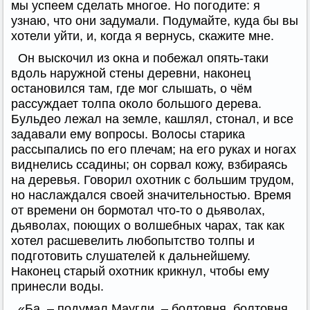
мы успеем сделать многое. Но погодите: я
узнаю, что они задумали. Подумайте, куда бы вы
хотели уйти, и, когда я вернусь, скажите мне.
Он выскочил из окна и побежал опять-таки
вдоль наружной стены деревни, наконец
остановился там, где мог слышать, о чём
рассуждает толпа около большого дерева.
Бульдео лежал на земле, кашлял, стонал, и все
задавали ему вопросы. Волосы старика
рассыпались по его плечам; на его руках и ногах
виднелись ссадины; он сорвал кожу, взбираясь
на деревья. Говорил охотник с большим трудом,
но наслаждался своей значительностью. Время
от времени он бормотал что-то о дьяволах,
дьяволах, поющих о волшебных чарах, так как
хотел расшевелить любопытство толпы и
подготовить слушателей к дальнейшему.
Наконец старый охотник крикнул, чтобы ему
принесли воды.
«Ба, – подумал Маугли, – болтовня, болтовня.