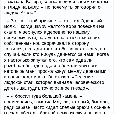
– сказала Багира, слегка шевеля своим хвостом
и глядя на Балу. – Но почему ты заговорил о
людях, Акела?
– Вот по какой причине, – ответил Одинокий
Волк, – когда шкуру жёлтого вора повесили на
скале, я вернулся к деревне по нашему
прежнему пути, наступал на отпечатки своих
собственных ног, сворачивал в сторону,
ложился, всё для того, чтобы запутать след на
случай, если кто-нибудь двинется за нами. Когда
я настолько запутал его, что сам едва ли
разобрал бы, где недавно бежали мои ноги,
нетопырь Манг проскользнул между деревьями
и повис надо мною. Он сказал: «Селение
людской стаи, которая выгнала человеческого
детёныша, гудит, точно осиное гнездо».
– Я бросил туда большой камень, –
посмеиваясь, заметил Маугли, который, бывало,
ради забавы часто кидал спелые орехи в осиные
гнёзда, убегал к ближайшему озерку и нырял в