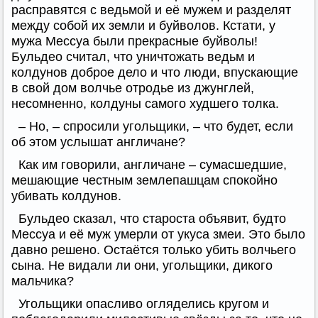
расправятся с ведьмой и её мужем и разделят
между собой их земли и буйволов. Кстати, у
мужа Мессуа были прекрасные буйволы!
Бульдео считал, что уничтожать ведьм и
колдунов доброе дело и что люди, впускающие
в свой дом волчье отродье из джунглей,
несомненно, колдуны самого худшего толка.
– Но, – спросили угольщики, – что будет, если
об этом услышат англичане?
Как им говорили, англичане – сумасшедшие,
мешающие честным землепашцам спокойно
убивать колдунов.
Бульдео сказал, что староста объявит, будто
Мессуа и её муж умерли от укуса змеи. Это было
давно решено. Остаётся только убить волчьего
сына. Не видали ли они, угольщики, дикого
мальчика?
Угольщики опасливо огляделись кругом и