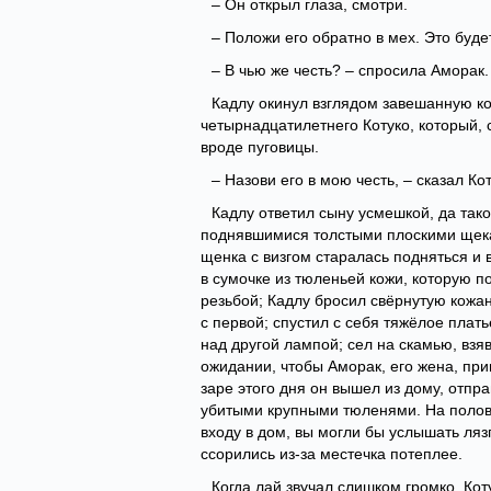
– Он открыл глаза, смотри.
– Положи его обратно в мех. Это буде
– В чью же честь? – спросила Аморак.
Кадлу окинул взглядом завешанную ко
четырнадцатилетнего Котуко, который, 
вроде пуговицы.
– Назови его в мою честь, – сказал К
Кадлу ответил сыну усмешкой, да тако
поднявшимися толстыми плоскими щека
щенка с визгом старалась подняться и 
в сумочке из тюленьей кожи, которую 
резьбой; Кадлу бросил свёрнутую кожа
с первой; спустил с себя тяжёлое плать
над другой лампой; сел на скамью, взя
ожидании, чтобы Аморак, его жена, при
заре этого дня он вышел из дому, отпр
убитыми крупными тюленями. На полови
входу в дом, вы могли бы услышать ляз
ссорились из-за местечка потеплее.
Когда лай звучал слишком громко, Ко