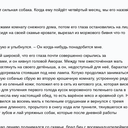
т сильная собака. Когда ему пойдёт четвёртый месяц, мы его назов
жами комнату снежного дома, потом его глаза остановились на ли
сидя на своей скамье-кровати, вырезал из моржового бивня что-то
отуко и улыбнулся. – Он когда-нибудь понадобится мне.
й широкой, что его глаза почти совершенно скрылись за
ми, и он кивнул головой Аморак. Между тем ожесточённая мать
взглянуть на своего детёныша, а он, недоступный для неё, барахта
подогревала стоявшая под нею лампа. Котуко продолжал заниматьс
ную собачью сбрую во вторую крошечную комнату, устроенную ряд
е из оленьей кожи; положил его в сеть из китового уса, которая вис
в для утоления первого голода кусок мороженого тюленьего сала в
несла ему настоящий обед, то есть варёное мясо и кровяной суп. 
авился за восемь миль к тюленьим отдушинам и вернулся с тремя
не длинного, прорытого в снегу хода или туннеля, тянувшегося ко
г зубов и лай упряжных собак, которые после дневной работы
туко лениво поднимался со скамьи, брал бич с восемнадцатидюймо