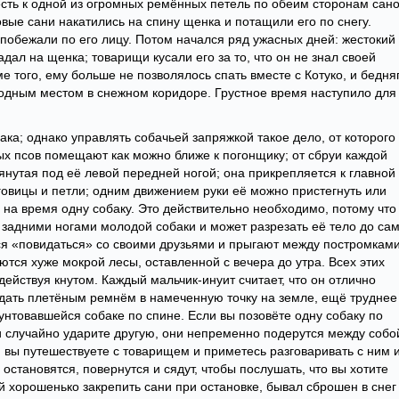
 есть к одной из огромных ремённых петель по обеим сторонам сано
вые сани накатились на спину щенка и потащили его по снегу.
ы побежали по его лицу. Потом начался ряд ужасных дней: жестокий
адал на щенка; товарищи кусали его за то, что он не знал своей
е того, ему больше не позволялось спать вместе с Котуко, и бедня
одным местом в снежном коридоре. Грустное время наступило для
бака; однако управлять собачьей запряжкой такое дело, от которого
х псов помещают как можно ближе к погонщику; от сбруи каждой
янутая под её левой передней ногой; она прикрепляется к главной
говицы и петли; одним движением руки её можно пристегнуть или
ь на время одну собаку. Это действительно необходимо, потому что
 задними ногами молодой собаки и может разрезать её тело до са
тся «повидаться» со своими друзьями и прыгают между постромками
ются хуже мокрой лесы, оставленной с вечера до утра. Всех этих
ействуя кнутом. Каждый мальчик-инуит считает, что он отлично
дать плетёным ремнём в намеченную точку на земле, ещё труднее
унтовавшейся собаке по спине. Если вы позовёте одну собаку по
 и случайно ударите другую, они непременно подерутся между собо
и вы путешествуете с товарищем и приметесь разговаривать с ним 
остановятся, повернутся и сядут, чтобы послушать, что вы хотите
ий хорошенько закрепить сани при остановке, бывал сброшен в снег