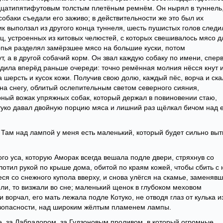
вадцатипятифутовым толстым плетёным ремнём. Он нырял в туннель,
 собаки съедали его заживо; в действительности же это был их
к выползал из другого конца туннеля, шесть пушистых голов следи
иц, устроенных из китовых челюстей, с которых свешивалось мясо д
опья разделял замёрзшее мясо на большие куски, потом
т, а в другой собачий корм. Он звал каждую собаку по имени, спер
одила вперёд раньше очереди: точно ремённая молния нёсся кнут и
а шерсть и кусок кожи. Получив свою долю, каждый пёс, ворча и ск
я на снегу, облитый ослепительным светом северного сияния,
ный вожак упряжных собак, который держал в повиновении стаю,
туко давал двойную порцию мяса и лишний раз щёлкал бичом над 
 – Там над лампой у меня есть маленький, который будет сильно выт
ого уса, которую Аморак всегда вешала подле двери, стряхнув со
лотил рукой по крыше дома, обитой по краям кожей, чтобы сбить с 
ся со снежного купола вверху, и снова улёгся на скамье, заменяв
ели, то визжали во сне; маленький щенок в глубоком меховом
ворчал, его мать лежала подле Котуко, не отводя глаз от кулька и
езопасности, над широким жёлтым пламенем лампы.
е, за Лабрадором, за Гудзоновым проливом, в который огромные