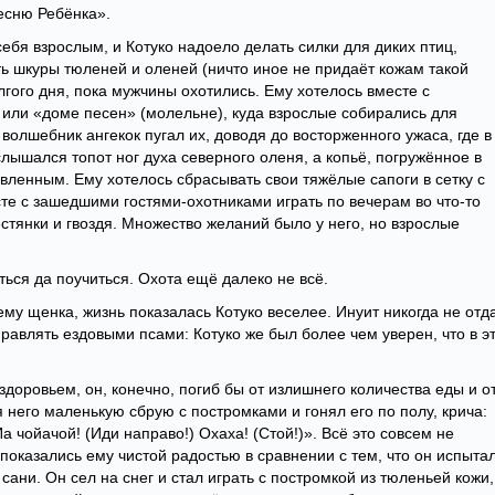
есню Ребёнка».
себя взрослым, и Котуко надоело делать силки для диких птиц,
ь шкуры тюленей и оленей (ничто иное не придаёт кожам такой
лгого дня, пока мужчины охотились. Ему хотелось вместе с
 или «доме песен» (молельне), куда взрослые собирались для
волшебник ангекок пугал их, доводя до восторженного ужаса, где в
слышался топот ног духа северного оленя, а копьё, погружённое в
вленным. Ему хотелось сбрасывать свои тяжёлые сапоги в сетку с
те с зашедшими гостями-охотниками играть по вечерам во что-то
естянки и гвоздя. Множество желаний было у него, но взрослые
иться да поучиться. Охота ещё далеко не всё.
ему щенка, жизнь показалась Котуко веселее. Инуит никогда не отд
правлять ездовыми псами: Котуко же был более чем уверен, что в э
доровьем, он, конечно, погиб бы от излишнего количества еды и о
я него маленькую сбрую с постромками и гонял его по полу, крича:
Иа чойачой! (Иди направо!) Охаха! (Стой!)». Всё это совсем не
показались ему чистой радостью в сравнении с тем, что он испытал
сани. Он сел на снег и стал играть с постромкой из тюленьей кожи,