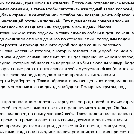
ых тюленей, гревшихся на отмелях. Позже они отправлялись южне
ми оленями, а также чтобы заготовить ежегодный запас лососей,
лубине страны; в сентябре или октябре они возвращались обратно, 
 и настоящей охоты на тюленей. Это путешествие совершалось на
делалось по двадцати или тридцати миль в день. Иногда
кожаных «женских лодках»; в таких случаях собаки и дети лежали в
суда скользили от мыса до мыса по стеклянистым, холодным водам,
ы роскоши приходили с юга: сухой лес для санных полозьев,
 ножи, жестяные котелки, в которых готовить пищу удобнее, чем в
гнива и даже спички, цветные ленты для украшения женских волос
сукно, которым обшивались нарядные шубки из оленьих шкур. Кад
рваловые рога оттенка сливок и зубы мускусного быка (они так ж
ена в свою очередь предлагали эти предметы китоловам и
ерт и Кумбурленд. Таким образом тянулась цепь: котелок, купленн
и, мог окончить свои дни где-нибудь за Полярным кругом, над
л про запас много железных гарпунов, острог, ножей, птичьих стрел
стей, которые помогают жить в стране великого холода. Он был
лось, «человек, по опыту знавший всё». Такое положение не давало
: время от времени советовать своим друзьям менять охотничьи
ься преимуществами отца и, до известной степени, по-инуитски,
иками, когда они выходили по вечерам поиграть в мяч при свете