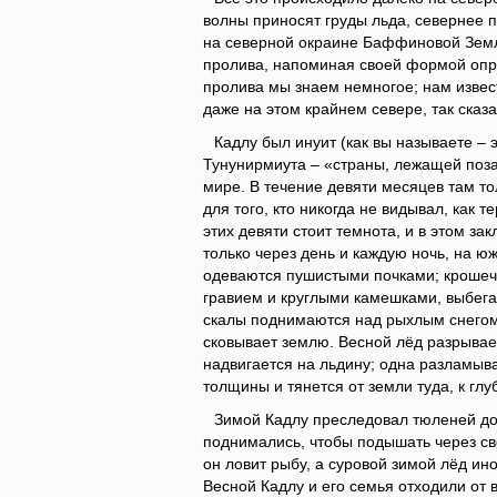
волны приносят груды льда, севернее 
на северной окраине Баффиновой Земли
пролива, напоминая своей формой опро
пролива мы знаем немногое; нам извес
даже на этом крайнем севере, так сказ
Кадлу был инуит (как вы называете – э
Тунунирмиута – «страны, лежащей позад
мире. В течение девяти месяцев там то
для того, кто никогда не видывал, как 
этих девяти стоит темнота, и в этом з
только через день и каждую ночь, на ю
одеваются пушистыми почками; крошеч
гравием и круглыми камешками, выбега
скалы поднимаются над рыхлым снегом.
сковывает землю. Весной лёд разрывает
надвигается на льдину; одна разламыва
толщины и тянется от земли туда, к гл
Зимой Кадлу преследовал тюленей до 
поднимались, чтобы подышать через св
он ловит рыбу, а суровой зимой лёд ин
Весной Кадлу и его семья отходили от в