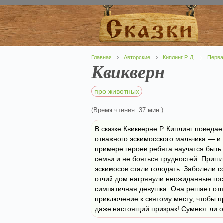
Главная
Авторские
Киплинг Р. Д.
Перва
Квикверн
про животных
(Время чтения: 37 мин.)
В сказке Квикверне Р. Киплинг поведа
отважного эскимосского мальчика — и 
примере героев ребята научатся быть 
семьи и не бояться трудностей. Приш
эскимосов стали голодать. Заболели с
отчий дом нагрянули неожиданные гос
симпатичная девушка. Она решает отп
приключение к святому месту, чтобы п
даже настоящий призрак! Сумеют ли он