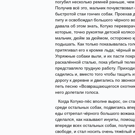
погубил несколько ремней раньше, чем 
Получив всё это, мальчик почувствовал
быстротой стаи гончих собак. Проехав 
питу и освобождал большого чёрного во
давала об этом знать, Котуко перевора
которые, точно рукоятки детской колясо
мальчик, дюйм за дюймом, осторожно к
подышать. Как только показывалась голо
притягивал его к кромке льда; чёрный 
Упряжные собаки выли, и их пасти покр
раскалённой сталью, пока убитый тюлен
представляло трудную работу. Приходи
садились и, вместо того чтобы тащить 
дорогу к деревне и двигались по звонк
петь песню «Возвращающегося охотник
него долетали голоса.
Когда Котуко-пёс вполне вырос, он с
среди остальных собак, подвигаясь впе
еды оттрепал чёрного большого вожака 
сделался, как называют инуиты, помощн
впереди всех остальных собак, получив
свободе, и стал носить очень тяжёлый 