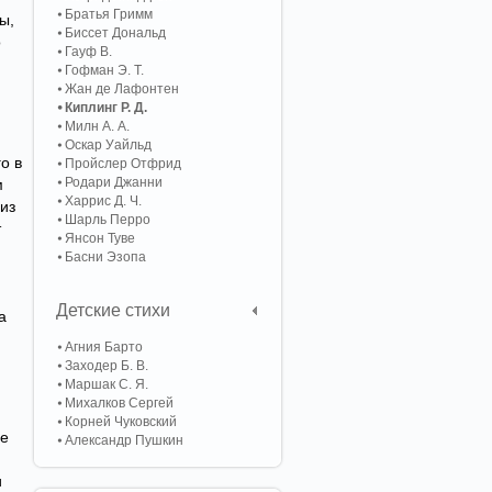
Братья Гримм
ы,
Биссет Дональд
о
Гауф В.
Гофман Э. Т.
Жан де Лафонтен
Киплинг Р. Д.
Милн А. А.
Оскар Уайльд
о в
Пройслер Отфрид
Родари Джанни
м
Харрис Д. Ч.
 из
Шарль Перро
т
Янсон Туве
Басни Эзопа
Детские стихи
а
Агния Барто
Заходер Б. В.
Маршак С. Я.
Михалков Сергей
Корней Чуковский
де
Александр Пушкин
и