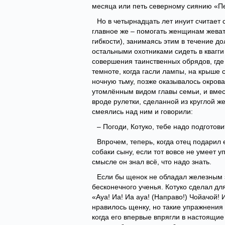
месяца или петь северному сиянию «П
Но в четырнадцать лет инуит считает 
главное же – помогать женщинам жеват
гибкости), занимаясь этим в течение до
остальными охотниками сидеть в квагги
совершения таинственных обрядов, где 
темноте, когда гасли лампы, на крыше 
ночную тьму, позже оказывалось окрова
утомлённым видом главы семьи, и вмес
вроде рулетки, сделанной из круглой ж
смеялись над ним и говорили:
– Погоди, Котуко, тебе надо подготов
Впрочем, теперь, когда отец подарил 
собаки сыну, если тот вовсе не умеет у
смысле он знал всё, что надо знать.
Если бы щенок не обладал железным з
бесконечного ученья. Котуко сделал дл
«Ауа! Иа! Иа ауа! (Направо!) Чойачой! 
нравилось щенку, но такие упражнения 
когда его впервые впрягли в настоящие 