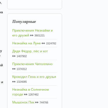
е,
на
Популярные
Приключения Незнайки и
его друзей
👀
3601221
Незнайка на Луне
👀
1524782
,
лу
Дядя Фёдор, пёс и кот
е
👀
1407902
Приключения Чиполлино
ый
👀
1374312
Крокодил Гена и его друзья
👀
 и
1324085
Незнайка в Солнечном
городе
👀
1267462
Мышонок Пик
👀
744766