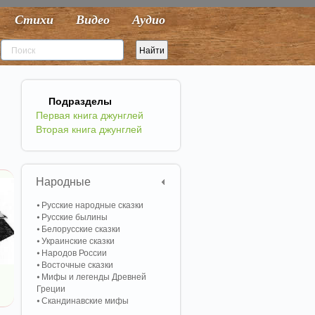
Стихи
Видео
Аудио
Подразделы
Первая книга джунглей
Вторая книга джунглей
Народные
Русские народные сказки
Русские былины
Белорусские сказки
Украинские сказки
Народов России
Восточные сказки
Мифы и легенды Древней
и
Греции
Скандинавские мифы