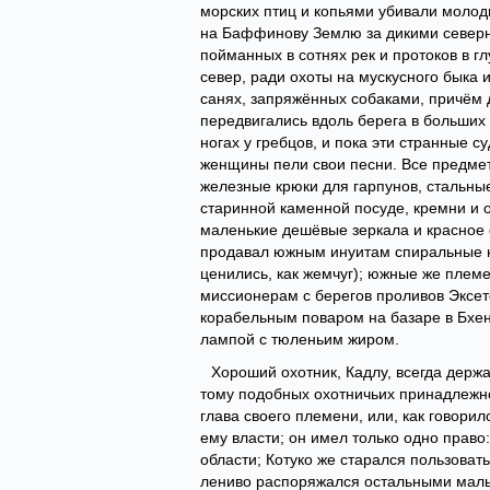
морских птиц и копьями убивали молод
на Баффинову Землю за дикими северны
пойманных в сотнях рек и протоков в г
север, ради охоты на мускусного быка
санях, запряжённых собаками, причём 
передвигались вдоль берега в больших 
ногах у гребцов, и пока эти странные 
женщины пели свои песни. Все предмет
железные крюки для гарпунов, стальные
старинной каменной посуде, кремни и о
маленькие дешёвые зеркала и красное 
продавал южным инуитам спиральные на
ценились, как жемчуг); южные же плем
миссионерам с берегов проливов Эксет
корабельным поваром на базаре в Бхенд
лампой с тюленьим жиром.
Хороший охотник, Кадлу, всегда держа
тому подобных охотничьих принадлежно
глава своего племени, или, как говори
ему власти; он имел только одно право
области; Котуко же старался пользоват
лениво распоряжался остальными мальч