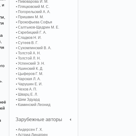
Пивоварова И. М.
 и
Пляцковский М. С.
Погорельский А. A.
ли,
Пришвин М. М.
Прокофьева Софья
ля
Салтыков-Щедрин М. Е.
Скребицкий Г. А.
ва
Сладков Н. И.
,
Сутеев В. Г.
аля
Сухомлинский В. А.
Толстой А. Н.
Толстой Л. Н.
Успенский Э. Н.
его
Ушинский К. Д.
Цыферов Г. М.
Чарская Л. А.
ь.
Чарушин Е. И.
Чехов А. П.
Шварц Е. Л.
Шим Эдуард
неё
Каминский Леонид
шей
Зарубежные авторы
з
Андерсен Г. Х.
Астрид Линдгрен