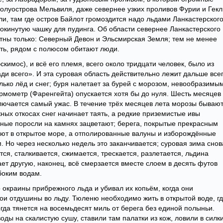
полуострова Мельвиля, даже севернее узких проливов Фурии и Гекл
, там где остров Байлот громоздится надо льдами Ланкастерског
кинутую чашку для пудинга. Об области севернее Ланкастерского
тны только: Северный Девон и Эльсмирская Земля; тем не менее
ать, рядом с полюсом обитают люди.
скимос), и всё его племя, всего около тридцати человек, было из
и всего». И эта суровая область действительно лежит дальше всег
лько лёд и снег; буря налетает за бурей с морозом, невообразимы
термометр (Фаренгейта) опускается хотя бы до нуля. Шесть месяцев
аключается самый ужас. В течение трёх месяцев лета морозы бываю
жных откосах снег начинает таять, а редкие приземистые ивы
ные поросли на камнях зацветают; берега, покрытые прекрасным
ют в открытое море, а отполированные валуны и изборождённые
 Но через несколько недель это заканчивается; суровая зима снов
ся, сталкивается, сжимается, трескается, разлетается, льдина
ет другую, наконец, всё смерзается вместе слоем в десять футов
убоким водам.
окраины прибрежного льда и убивал их копьём, когда они
ои отдушины во льду. Тюленю необходимо жить в открытой воде, г
огда тянется на восемьдесят миль от берега без единой полыньи.
оды на скалистую сушу, ставили там палатки из кож, ловили в силк