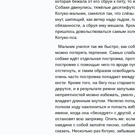
которая бежала от его сбруи к питу, то
Собаки двинулись; тяжёлые десятифуто
Котуко-мальчик, смеялся так, что слёз
кнут, шипящий, как ветер надо льдом, п
обязанности, а сбруя ему мешала. Кром
пришлось довольствоваться самым хол
Котуко-пса.
Мальчик учился так же быстро, как со
можно потерять терпение. Самых слабы
собаки идёт отдельная постромка, прот
постромке с помощью чего-то вроде пу
отстегнуть, и таким образом освободит
очень часто постромка попадает между
кости. Кроме того, на бегу псы стараю
дерутся, и в результате ремни запутыва
неприятностей можно избежать, умело д
владеет длинным кнутом. Нелегко попа
полном ходу наклониться и попасть взб
имени, когда она «беседует» с другой,
остановят всю запряжку. Опять же: есл
наедине с собой запоёте песню, собаки 
сказать. Несколько раз Котуко, забывш