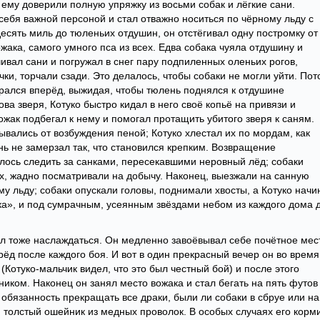
ему доверили полную упряжку из восьми собак и лёгкие сани.
 себя важной персоной и стал отважно носиться по чёрному льду с
десять миль до тюленьих отдушин, он отстёгивал одну постромку от
жака, самого умного пса из всех. Едва собака чуяла отдушину и
чивал сани и погружал в снег пару подпиленных оленьих рогов,
чки, торчали сзади. Это делалось, чтобы собаки не могли уйти. По
рался вперёд, выжидая, чтобы тюлень поднялся к отдушине
ва зверя, Котуко быстро кидал в него своё копьё на привязи и
вожак подбегал к нему и помогал протащить убитого зверя к саням.
ывались от возбуждения пеной; Котуко хлестал их по мордам, как
ь не замерзал так, что становился крепким. Возвращение
лось следить за санками, пересекавшими неровный лёд; собаки
их, жадно посматривали на добычу. Наконец, выезжали на санную
ому льду; собаки опускали головы, поднимали хвосты, а Котуко начи
а», и под сумрачным, усеянным звёздами небом из каждого дома 
тал тоже наслаждаться. Он медленно завоёвывал себе почётное мес
рёд после каждого боя. И вот в один прекрасный вечер он во время
(Котуко-мальчик видел, что это был честный бой) и после этого
иком. Наконец он занял место вожака и стал бегать на пять футов
 обязанность прекращать все драки, были ли собаки в сбруе или на
и толстый ошейник из медных проволок. В особых случаях его корм