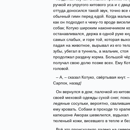
ручкой из упругого китового уса и с д
оттуда доносился такой звук, точно все
обычный гимн перед едой. Когда мальчи
как он подходил к чему-то вроде висел
собак; Котуко широким наконечником к
останавливался, держа в одной руке кну
самых слабых, и горе той, которая вых
падая на животное, вырывал из его тел
зубы, убегал в туннель, а мальчик, сто
продолжал раздачу корма. Большой чёр
получал свою долю позже всех. Ему Ко
головой.
– А, – сказал Котуко, свёртывая кнут.
Сарпок, назад!
Он вернулся в дом; палочкой из китов
своей меховой одежды сухой снег, поко
ледяные сосульки, вероятно, свалившие
ему кровать. Собаки в проходе то храп
капюшоне Аморак шевелился, вздыхал и 
тюленьей кожи, висевшего в тепле и б
Всё это происходило далеко на север