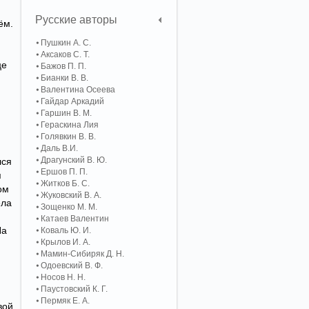
Русские авторы
ём.
Пушкин А. С.
Аксаков С. Т.
це
Бажов П. П.
Бианки В. В.
Валентина Осеева
Гайдар Аркадий
Гаршин В. М.
Гераскина Лия
Голявкин В. В.
Даль В.И.
Драгунский В. Ю.
лся
Ершов П. П.
я
Житков Б. С.
ом
Жуковский В. А.
ела
Зощенко М. М.
Катаев Валентин
На
Коваль Ю. И.
Крылов И. А.
Мамин-Сибиряк Д. Н.
Одоевский В. Ф.
Носов Н. Н.
Паустовский К. Г.
Пермяк Е. А.
вой