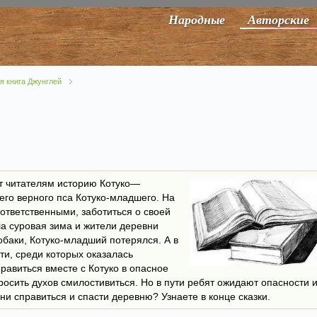
Народные
Авторские
я книга Джунглей
ет читателям историю Котуко—
его верного пса Котуко-младшего. На
ответственными, заботиться о своей
ла суровая зима и жители деревни
обаки, Котуко-младший потерялся. А в
ти, среди которых оказалась
равиться вместе с Котуко в опасное
росить духов смилостивиться. Но в пути ребят ожидают опасности 
и справиться и спасти деревню? Узнаете в конце сказки.