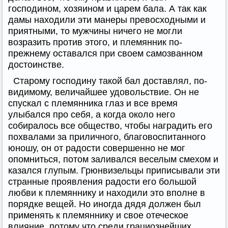
господином, хозяином и царем бала. А так как
дамы находили эти манеры превосходными и
приятными, то мужчины ничего не могли
возразить против этого, и племянник по-
прежнему оставался при своем самозванном
достоинстве.
Старому господину такой бал доставлял, по-
видимому, величайшее удовольствие. Он не
спускал с племянника глаз и все время
улыбался про себя, а когда около него
собиралось все общество, чтобы наградить его
похвалами за приличного, благовоспитанного
юношу, он от радости совершенно не мог
опомниться, потом заливался веселым смехом и
казался глупым. Грюнвизельцы приписывали эти
странные проявления радости его большой
любви к племяннику и находили это вполне в
порядке вещей. Но иногда дядя должен был
применять к племяннику и свое отеческое
влияние, потому что среди грациознейших