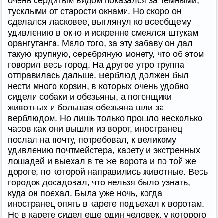
очень сердитым видом показался за темными,
тусклыми от старости окнами. Но скоро он
сделался ласковее, выглянул ко всеобщему
удивлению в окно и искренне смеялся штукам
орангутанга. Мало того, за эту забаву он дал
такую крупную, серебряную монету, что об этом
говорил весь город. На другое утро труппа
отправилась дальше. Верблюд должен был
нести много корзин, в которых очень удобно
сидели собаки и обезьяны, а погонщики
животных и большая обезьяна шли за
верблюдом. Но лишь только прошло несколько
часов как они вышли из ворот, иностранец
послал на почту, потребовал, к великому
удивлению почтмейстера, карету и экстренных
лошадей и выехал в те же ворота и по той же
дороге, по которой направились животные. Весь
городок досадовал, что нельзя было узнать,
куда он поехал. Была уже ночь, когда
иностранец опять в карете подъехал к воротам.
Но в карете сидел еще один человек, у которого