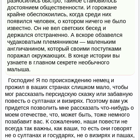
разносились быстро, тайное становилось
достоянием общественности. И горожане
крайне обеспокоились, когда среди них
появился человек, о котором ничего не было
известно. Он не вел светских бесед и
держался отстраненно. А вскоре обзавелся
чудаковатым племянником — маленьким
англичанином, который своими поступками
поражал окружающих. В конце истории вы
узнаете в главном секрете необычного
малыша.
Господин! Я по происхождению немец и
прожил в ваших странах слишком мало, чтобы
мог рассказать персидскую сказку или забавную
повесть о султанах и визирях. Поэтому вам уж
придется позволить мне рассказать что-нибудь о
моем отечестве, что, может быть, тоже немного
позабавит вас. К сожалению, наши повести не
всегда так важны, как ваши, то есть они говорят
не о султанах и государях, не о визирях и пашах,