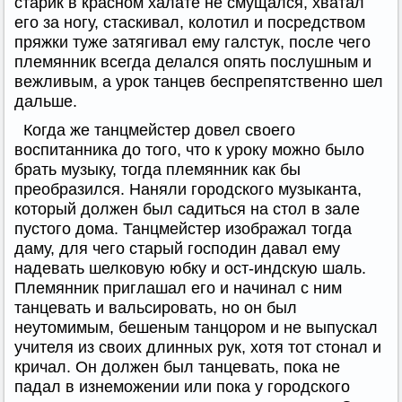
старик в красном халате не смущался, хватал
его за ногу, стаскивал, колотил и посредством
пряжки туже затягивал ему галстук, после чего
племянник всегда делался опять послушным и
вежливым, а урок танцев беспрепятственно шел
дальше.
Когда же танцмейстер довел своего
воспитанника до того, что к уроку можно было
брать музыку, тогда племянник как бы
преобразился. Наняли городского музыканта,
который должен был садиться на стол в зале
пустого дома. Танцмейстер изображал тогда
даму, для чего старый господин давал ему
надевать шелковую юбку и ост-индскую шаль.
Племянник приглашал его и начинал с ним
танцевать и вальсировать, но он был
неутомимым, бешеным танцором и не выпускал
учителя из своих длинных рук, хотя тот стонал и
кричал. Он должен был танцевать, пока не
падал в изнеможении или пока у городского