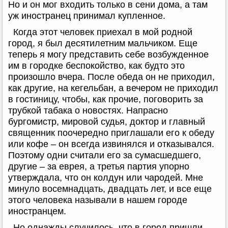
Но и он мог входить только в сени дома, а там
уж иностранец принимал купленное.
Когда этот человек приехал в мой родной
город, я был десятилетним мальчиком. Еще
теперь я могу представить себе возбужденное
им в городке беспокойство, как будто это
произошло вчера. После обеда он не приходил,
как другие, на кегельбан, а вечером не приходил
в гостиницу, чтобы, как прочие, поговорить за
трубкой табака о новостях. Напрасно
бургомистр, мировой судья, доктор и главный
священник поочередно приглашали его к обеду
или кофе – он всегда извинялся и отказывался.
Поэтому одни считали его за сумасшедшего,
другие – за еврея, а третья партия упорно
утверждала, что он колдун или чародей. Мне
минуло восемнадцать, двадцать лет, и все еще
этого человека называли в нашем городе
иностранцем.
Но однажды случилось, что в город пришли