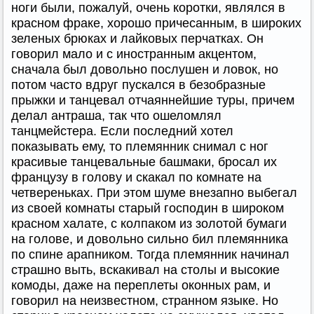
ноги были, пожалуй, очень коротки, являлся в
красном фраке, хорошо причесанным, в широких
зеленых брюках и лайковых перчатках. Он
говорил мало и с иностранным акцентом,
сначала был довольно послушен и ловок, но
потом часто вдруг пускался в безобразные
прыжки и танцевал отчаяннейшие туры, причем
делал антраша, так что ошеломлял
танцмейстера. Если последний хотел
показывать ему, то племянник снимал с ног
красивые танцевальные башмаки, бросал их
французу в голову и скакал по комнате на
четвереньках. При этом шуме внезапно выбегал
из своей комнаты старый господин в широком
красном халате, с колпаком из золотой бумаги
на голове, и довольно сильно бил племянника
по спине арапником. Тогда племянник начинал
страшно выть, вскакивал на столы и высокие
комоды, даже на переплеты оконных рам, и
говорил на неизвестном, странном языке. Но