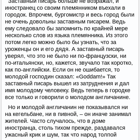
Заставный писарь больше не возражал, и
иностранец со своим племянником въехали в
городок. Впрочем, бургомистр и весь город были
не очень довольны заставным писарем. Ведь
ему следовало бы запомнить по крайней мере
несколько слов из языка племянника. Из этого
потом легко можно было бы узнать, что за
уроженцы он и его дядя. А заставный писарь
уверял, что это не было ни по-французски, ни
по-итальянски, но, кажется, звучало так коротко,
как по-английски. Если он не ошибается, то
молодой господин сказал: «Goddam!» Так
заставный писарь вышел из затруднения и дал
имя молодому человеку. Ведь теперь в городке
все только и говорили о молодом англичанине.
Но и молодой англичанин не показывался ни
на кегельбане, ни в пивной, – он иначе занимал
жителей. Часто случалось, что в доме
иностранца, столь тихом прежде, раздавался
ужасный крик и шум, так что народ толпой