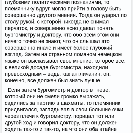
глубокими политическими познаниями, то
племяннику вдруг могло прийти в голову быть
совершенно другого мнения. Тогда он ударял по
столу рукой, с которой никогда не снимал
перчаток, и совершенно ясно давал понять
бургомистру и доктору, что обо всем этом они
ничего точно не знают, что он слышал это
совершенно иначе и имеет более глубокий
взгляд. Затем на странном ломаном немецком
языке он высказывал свое мнение, которое все,
к великой досаде бургомистра, находили
превосходным – ведь, как англичанин, он,
конечно, все должен был знать лучше.
Если затем бургомистр и доктор в гневе,
который они не смели громко выражать,
садились за партию в шахматы, то племянник
придвигался, заглядывал в свои большие очки
через плечи к бургомистру, порицал тот или
другой ход и говорил доктору, что он должен
ходить так-то и так-то, на что они оба втайне