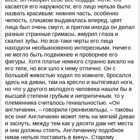
касается его наружности, его лицо нельзя было
назвать красивым: нижняя часть, особенно
челюсть, слишком выдавалась вперед, цвет
лица был очень смугл, и притом иногда он делал
разные странные гримасы, жмурил глаза и
скалил зубы. Но все-таки черты его лица
находили необыкновенно интересными. Ничего
не могло быть подвижнее и проворнее его
фигуры. Хотя платье немного странно висело на
его теле, но все шло к нему отлично. Он с
большой живостью ходил по комнате, бросался
здесь на диван, там на кресло и вытягивал ноги,
но что у другого молодого человека нашли бы в
высшей степени грубым и неприличным, то у
племянника считалось гениальностью. «Он
англичанин, – говорили грюнвизельцы, – таковы
все они! Англичанин может лечь на мягкий диван
и заснуть, между тем как у десяти дам нет места
и они должны стоять. Англичанину подобное
никак нельзя поставить в вину». Старому