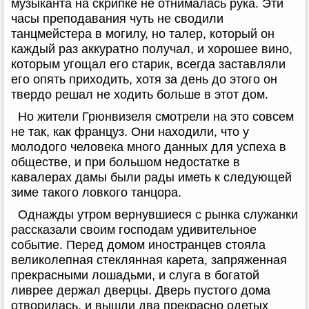
музыканта на скрипке не отнималась рука. Эти
часы преподавания чуть не сводили
танцмейстера в могилу, но талер, который он
каждый раз аккуратно получал, и хорошее вино,
которым угощал его старик, всегда заставляли
его опять приходить, хотя за день до этого он
твердо решал не ходить больше в этот дом.
Но жители Грюнвизеля смотрели на это совсем
не так, как француз. Они находили, что у
молодого человека много данных для успеха в
обществе, и при большом недостатке в
кавалерах дамы были рады иметь к следующей
зиме такого ловкого танцора.
Однажды утром вернувшиеся с рынка служанки
рассказали своим господам удивительное
событие. Перед домом иностранцев стояла
великолепная стеклянная карета, запряженная
прекрасными лошадьми, и слуга в богатой
ливрее держал дверцы. Дверь пустого дома
отворилась, и вышли два прекрасно одетых