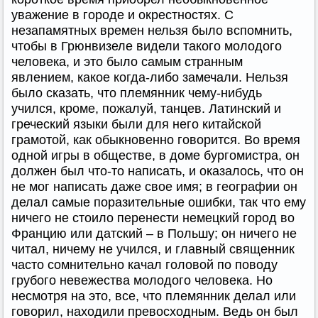
уважение в городе и окрестностях. С
незапамятных времен нельзя было вспомнить,
чтобы в Грюнвизеле видели такого молодого
человека, и это было самым странным
явлением, какое когда-либо замечали. Нельзя
было сказать, что племянник чему-нибудь
учился, кроме, пожалуй, танцев. Латинский и
греческий языки были для него китайской
грамотой, как обыкновенно говорится. Во время
одной игры в обществе, в доме бургомистра, он
должен был что-то написать, и оказалось, что он
не мог написать даже свое имя; в географии он
делал самые поразительные ошибки, так что ему
ничего не стоило перенести немецкий город во
Францию или датский – в Польшу; он ничего не
читал, ничему не учился, и главный священник
часто сомнительно качал головой по поводу
грубого невежества молодого человека. Но
несмотря на это, все, что племянник делал или
говорил, находили превосходным. Ведь он был