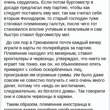
очень сердились. Если потом бургомистр в
досаде предлагал ему партию, чтобы как
следует поставить ему мат, так как считал себя
вторым Филидором, то старый господин туже
стягивал племяннику галстук, после чего тот
становился вполне учтивым и вежливым и сам
быстро ставил бургомистру мат.
До сих пор в Грюнвизеле почти каждый вечер
играли в карты по полкрейцера за партию.
Племянник находил это мизерным, ставил
кронталеры и червонцы, утверждал, что никто не
играет так тонко, как он, но обыкновенно опять
примирял с собою оскорбленных лиц,
проигрывая им огромные суммы. Им было даже
совсем не совестно получать с него очень много
денег, потому что «ведь он англичанин,
следовательно, из богатого дома». Так говорили
они и совали червонцы в карман.
Таким образом, племянник иностранца в
короткое время приобрел необыкновенное