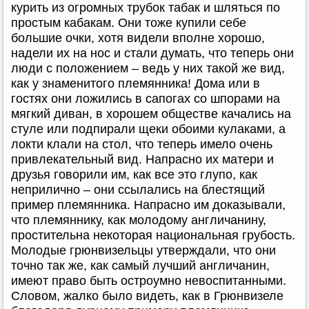
курить из огромных трубок табак и шляться по
простым кабакам. Они тоже купили себе
большие очки, хотя видели вполне хорошо,
надели их на нос и стали думать, что теперь они
люди с положением – ведь у них такой же вид,
как у знаменитого племянника! Дома или в
гостях они ложились в сапогах со шпорами на
мягкий диван, в хорошем обществе качались на
стуле или подпирали щеки обоими кулаками, а
локти клали на стол, что теперь имело очень
привлекательный вид. Напрасно их матери и
друзья говорили им, как все это глупо, как
неприлично – они ссылались на блестящий
пример племянника. Напрасно им доказывали,
что племяннику, как молодому англичанину,
простительна некоторая национальная грубость.
Молодые грюнвизельцы утверждали, что они
точно так же, как самый лучший англичанин,
имеют право быть остроумно невоспитанными.
Словом, жалко было видеть, как в Грюнвизеле