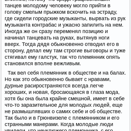
танцев молодому человеку могло прийти в
голову смелым прыжком вскочить на эстраду,
где сидели городские музыканты, вырвать из рук
музыканта контрабас и ужасно запилить на нем.
Иногда же он сразу переменял позицию и
начинал танцевать на руках, вытянув ноги
вверх. Тогда дядя обыкновенно отводил его в
сторону, делал ему там строгие выговоры и туже
стягивал ему галстук, так что племянник опять
становился вполне вежливым.
Так вел себя племянник в обществе и на балах.
Но как это обыкновенно бывает с нравами,
дурные расиространяются всегда легче
хороших, и новая, бросающаяся в глаза мода,
хотя бы она была крайне смешной, имеет в себе
что-то заразительное для молодых людей, еще
не размышлявших о самих себе и об обществе.
Так было и в Грюнвизеле с племянником и его
странными манерами. Когда молодые люди
увидели, что неуклюжего племянника, с его