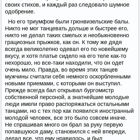
своих стихов, и каждый раз следовало шумное
одобрение.
Но его триумфом были грюнвизельские балы.
Никто не мог танцевать дольше и быстрее его,
никто не делал таких смелых и необыкновенно
грациозных прыжков, как он. К тому же дядя
всегда великолепно одевал его по новейшему
вкусу, и хотя платье сидело на его теле как-то
нехорошо, но все-таки находили, что он одет
очень мило. Правда, во время этих танцев
мужчины считали себя немного оскорбленными
новыми приемами, с которыми он выступил.
Прежде всегда бал открывал бургомистр
собственной персоной, а знатнейшие молодые
люди имели право распоряжаться остальными
танцами, но с тех пор как появился иностранный
молодой человек, все это было совсем иначе.
Не спрашивая много он брал за руку первую
попавшуюся даму, становился с ней впереди,
делал все, что ему нравилось, и был