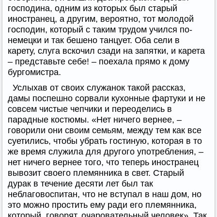
господина, одним из которых был старый
иностранец, а другим, вероятно, тот молодой
господин, который с таким трудом учился по-
немецки и так бешено танцует. Оба сели в
карету, слуга вскочил сзади на запятки, и карета
– представьте себе! – поехала прямо к дому
бургомистра.
Услыхав от своих служанок такой рассказ,
дамы поспешно сорвали кухонные фартуки и не
совсем чистые чепчики и переоделись в
парадные костюмы. «Нет ничего вернее, –
говорили они своим семьям, между тем как все
суетились, чтобы убрать гостиную, которая в то
же время служила для другого употребления, –
нет ничего вернее того, что теперь иностранец
вывозит своего племянника в свет. Старый
дурак в течение десяти лет был так
неблаговоспитан, что не вступал в наш дом, но
это можно простить ему ради его племянника,
который, говорят, очаровательный человек». Так