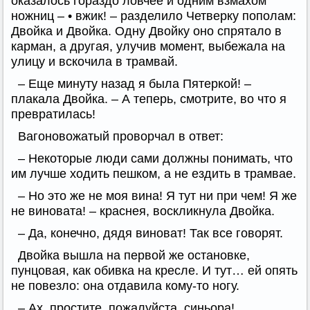
оказалось гораздо ловчее и одним взмахом
ножниц – • вжик! – разделило Четверку пополам:
Двойка и Двойка. Одну Двойку оно спрятало в
карман, а другая, улучив момент, выбежала на
улицу и вскочила в трамвай.
– Еще минуту назад я была Пятеркой! –
плакала Двойка. – А теперь, смотрите, во что я
превратилась!
Вагоновожатый проворчал в ответ:
– Некоторые люди сами должны понимать, что
им лучше ходить пешком, а не ездить в трамвае.
– Но это же не моя вина! Я тут ни при чем! Я же
не виновата! – краснея, воскликнула Двойка.
– Да, конечно, дядя виноват! Так все говорят.
Двойка вышла на первой же остановке,
пунцовая, как обивка на кресле. И тут… ей опять
не повезло: она отдавила кому-то ногу.
– Ах, простите, пожалуйста, синьора!