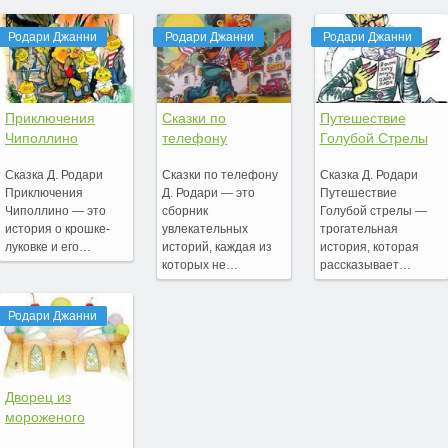
Родари Джанни
Родари Джанни
Родари Джанни
Приключения
Сказки по
Путешествие
Чиполлино
телефону
Голубой Стрелы
Сказка Д. Родари
Сказки по телефону
Сказка Д. Родари
Приключения
Д. Родари — это
Путешествие
Чиполлино — это
сборник
Голубой стрелы —
история о крошке-
увлекательных
трогательная
луковке и его…
историй, каждая из
история, которая
которых не…
рассказывает…
Родари Джанни
Дворец из
мороженого