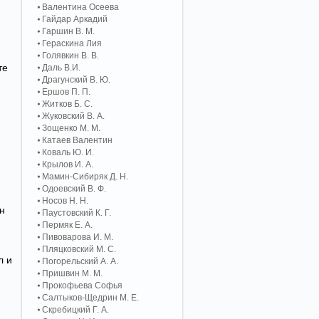
Валентина Осеева
Гайдар Аркадий
Гаршин В. М.
Гераскина Лия
Голявкин В. В.
те
Даль В.И.
Драгунский В. Ю.
Ершов П. П.
Житков Б. С.
Жуковский В. А.
Зощенко М. М.
Катаев Валентин
Коваль Ю. И.
Крылов И. А.
Мамин-Сибиряк Д. Н.
Одоевский В. Ф.
Носов Н. Н.
н
Паустовский К. Г.
Пермяк Е. А.
Пивоварова И. М.
Пляцковский М. С.
л и
Погорельский А. A.
Пришвин М. М.
Прокофьева Софья
Салтыков-Щедрин М. Е.
Скребицкий Г. А.