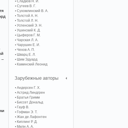
Сладков Н. И.
Сутеев В. Г.
тя
Сухомлинский В. А.
Толстой А. Н.
орд
Толстой Л. Н.
Успенский Э. Н.
Ушинский К. Д.
Цыферов Г. М.
Чарская Л. А.
Чарушин Е. И.
.
Чехов А. П.
ой
Шварц Е. Л.
 –
Шим Эдуард
Каминский Леонид
Зарубежные авторы
Андерсен Г. Х.
Астрид Линдгрен
Братья Гримм
Биссет Дональд
Гауф В.
уки
Гофман Э. Т.
Жан де Лафонтен
Киплинг Р. Д.
Милн А. А.