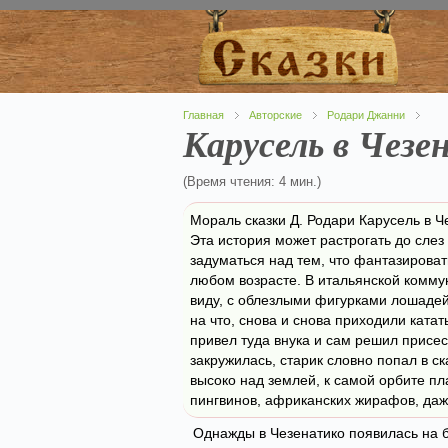
Главная
Авторские
Родари Джанни
Карусель в Чезе
(Время чтения: 4 мин.)
Мораль сказки Д. Родари Карусель в Ч
Эта история может растрогать до слез
задуматься над тем, что фантазирова
любом возрасте. В итальянской комму
виду, с облезлыми фигурками лошадей
на что, снова и снова приходили ката
привел туда внука и сам решил присес
закружилась, старик словно попал в с
высоко над землей, к самой орбите пл
пингвинов, африканских жирафов, даж
Однажды в Чезенатико появилась на б