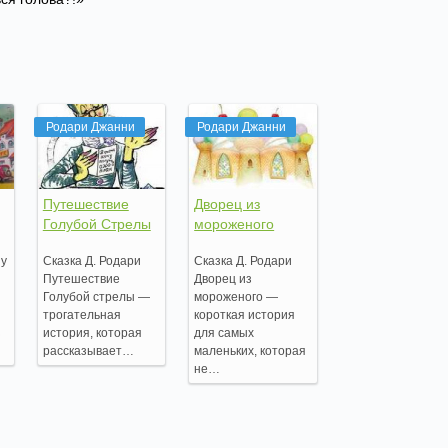
Родари Джанни
Родари Джанни
Путешествие
Дворец из
Голубой Стрелы
мороженого
ну
Сказка Д. Родари
Сказка Д. Родари
Путешествие
Дворец из
Голубой стрелы —
мороженого —
трогательная
короткая история
з
история, которая
для самых
рассказывает…
маленьких, которая
не…