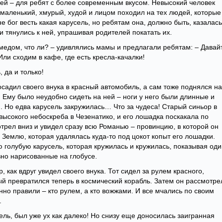
ей – для ребят с более современным вкусом. Невысокий человек
 маленький, хмурый, худой и лицом походил на тех людей, которые
не бог весть какая карусель, но ребятам она, должно быть, казалась
и тянулись к ней, упрашивая родителей покатать их.
 медом, что ли? – удивлялись мамы и предлагали ребятам: – Давай
ли сходим в кафе, где есть кресла-качалки!
 да и только!
осадил своего внука в красный автомобиль, а сам тоже поднялся на
 Ему было неудобно сидеть на ней – ноги у него были длинные и
. Но едва карусель закружилась… Что за чудеса! Старый синьор в
ысокого небоскреба в Чезенатико, и его лошадка поскакала по
трел вниз и увидел сразу всю Романью – провинцию, в которой он
е Землю, которая удалялась куда-то под цокот копыт его лошадки.
 голубую карусель, которая кружилась и кружилась, показывая оди
вно нарисованные на глобусе.
 как вдруг увидел своего внука. Тот сидел за рулем красного,
й превратился теперь в космический корабль. Затем он рассмотре
нно правили – кто рулем, а кто вожжами. И все мчались по своим
.
ель, был уже ух как далеко! Но снизу еще доносилась заигранная