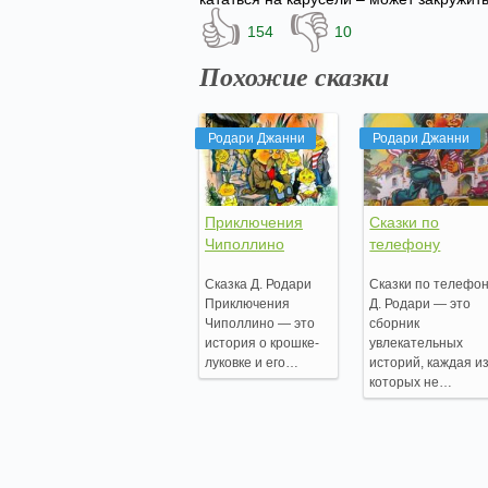
👍
👎
154
10
Похожие сказки
Родари Джанни
Родари Джанни
Приключения
Сказки по
Чиполлино
телефону
Сказка Д. Родари
Сказки по телефо
Приключения
Д. Родари — это
Чиполлино — это
сборник
история о крошке-
увлекательных
луковке и его…
историй, каждая и
которых не…