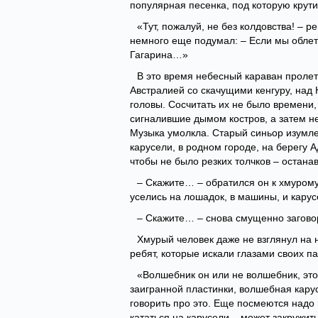
популярная песенка, под которую крути
«Тут, пожалуй, не без колдовства! – р
немного еще подумал: – Если мы облети
Гагарина…»
В это время небесный караван пролет
Австралией со скачущими кенгуру, над
головы. Сосчитать их не было времени,
сигналившие дымом костров, а затем н
Музыка умолкла. Старый синьор изумле
карусели, в родном городе, на берегу 
чтобы не было резких толчков – остана
– Скажите… – обратился он к хмурому 
уселись на лошадок, в машины, и карус
– Скажите… – снова смущенно загово
Хмурый человек даже не взглянул на 
ребят, которые искали глазами своих 
«Волшебник он или не волшебник, это
заигранной пластинки, волшебная карус
говорить про это. Еще посмеются надо 
кататься на карусели – может закружит