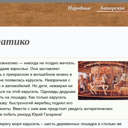
Народные
Авторские
натико
езенатико — никогда не поздно мечтать.
 даже взрослых. Она заставляет
ть о прекрасном и волшебном можно в
не появилась карусель. Невзрачная с
 и автомобилей. Но дети, невзирая ни
ться на этой карусель. Однажды дедушка
ть на лошадку. Как только карусель
казку: быстроногий жеребец поднял его
анеты. Вместе с ним вам предстоит увидеть антарктических
е побить рекорд Юрий Гагарина!
ерегу моря карусель – шесть деревянных лошадок и столько же