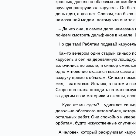
красных, довольно облезлых автомобил
вручную раскручивал карусель. Он был
день едят, а два нет. Словом, это была 
намазанной медом, потому что они так 
– Да что она, в самом деле намазана
пойдем смотреть дельфинов в канале! И
Но где там! Ребятам подавай карусель,
Как-то вечером один старый синьор п
карусель и сел на деревянную лошадку.
волочились по земле, и синьор смеялся
одно мгновение оказался выше самого в
воздуху прямо к облакам. Синьор посмо
жил, – затем всю Италию, а потом и вс
Скоро она стала походить на маленькую
за другим свои материки и океаны, сло
– Куда же мы едем? – удивился синьор,
довольно облезлого автомобиля, которы
остальных ребят. Они спокойно и увере
орбитам, будто искусственные спутники
А человек, который раскручивал карус