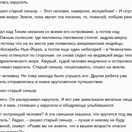
лась карусель.
ешил старый синьор. – Этот человек, наверное, волшебник! – И спус
м вокруг Земли, пока звучит эта песенка, то, пожалуй, побьем рек
ал над Тихим океаном со всеми его островками, а потом над
 Южным полюсом, где миллионы пингвинов стояли, задрав кверху
 потому что на их месте уже появились американские индейцы,
ебоскребы Нью-Йорка, а потом еще один небоскреб – в Чезенатико
нно оглянулся по сторонам: он снова сидел на видавшей виды тих
Адриатического моря. Хмурый, худой человек медленно и осторожно
вливал карусель. Старый синьор, пошатываясь, сошел на землю.
человеку. Но тому некогда было слушать его. Другие ребята уже
ель отправлялась в новое кругосветное путешествие.
рил старый синьор.
него. Он раскручивал карусель. И вот уже замелькали веселые лица
пап и мам, стоявших у карусели и ободряюще улыбавшихся.
т полунищий человек? А эта смешная машина, что крутится под зв
ель.'' Ладно, – решил старый синьор, – лучше я никому не буду
мной, скажут: «Разве вы не знаете, что в вашем возрасте опасно
ься голова?!»