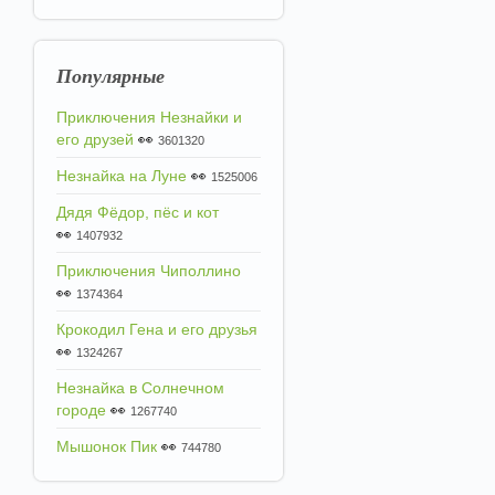
Популярные
Приключения Незнайки и
его друзей
👀
3601320
Незнайка на Луне
👀
1525006
Дядя Фёдор, пёс и кот
👀
1407932
Приключения Чиполлино
👀
1374364
Крокодил Гена и его друзья
👀
1324267
Незнайка в Солнечном
городе
👀
1267740
Мышонок Пик
👀
744780