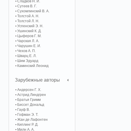
Сладков Н. И.
Сутеев В. Г.
Сухомлинский В. А.
Толстой А. Н.
Толстой Л. Н.
Успенский Э. Н.
Ушинский К. Д.
Цыферов Г. М.
Чарская Л. А.
Чарушин Е. И.
Чехов А. П.
Шварц Е. Л.
Шим Эдуард
Каминский Леонид
Зарубежные авторы
Андерсен Г. Х.
Астрид Линдгрен
Братья Гримм
Биссет Дональд
Гауф В.
Гофман Э. Т.
Жан де Лафонтен
Киплинг Р. Д.
Милн А. А.