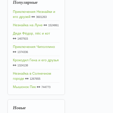
Популярные
Приключения Незнайки и
его друзей
👀
3601263
Незнайка на Луне
👀
1524861
Дядя Фёдор, пёс и кот
👀
1407915
Приключения Чиполлино
👀
1374336
Крокодил Гена и его друзья
👀
1324138
Незнайка в Солнечном
городе
👀
1267655
Мышонок Пик
👀
744773
Новые