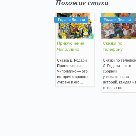
Похожие стихи
Родари Джанни
Родари Джанни
Приключения
Сказки по
Чиполлино
телефону
Сказка Д. Родари
Сказки по телефо
Приключения
Д. Родари — это
Чиполлино — это
сборник
история о крошке-
увлекательных
луковке и его…
историй, каждая и
которых не…