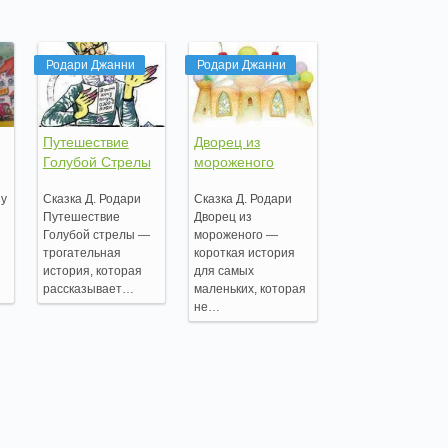
Родари Джанни
Родари Джанни
Путешествие
Дворец из
Голубой Стрелы
мороженого
ну
Сказка Д. Родари
Сказка Д. Родари
Путешествие
Дворец из
Голубой стрелы —
мороженого —
трогательная
короткая история
з
история, которая
для самых
рассказывает…
маленьких, которая
не…