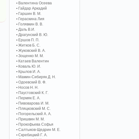
Валентина Осеева
Гайдар Аркадий
Гаршин В. М.
Гераскина Лия
Голявкин В. В.
Даль В.И.
Драгунский В. Ю.
Ершов П. П.
Житков Б. С.
Жуковский В. А.
Зощенко М. М.
Катаев Валентин
Коваль Ю. И.
Крылов И. А.
Мамин-Сибиряк Д. Н.
Одоевский В. Ф.
Носов Н. Н.
Паустовский К. Г.
Пермяк Е. А.
Пивоварова И. М.
Пляцковский М. С.
Погорельский А. A.
Пришвин М. М.
Прокофьева Софья
Салтыков-Щедрин М. Е.
Скребицкий Г. А.