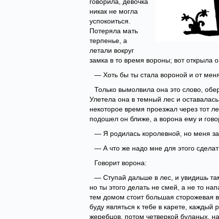
говорила, девочка
никак не могла
успокоиться.
Потеряла мать
терпенье, а
летали вокруг
замка в то время вороны; вот открыла о
— Хоть бы ты стала вороной и от меня
Только вымолвила она это слово, обер
Улетела она в темный лес и оставалась
некоторое время проезжал через тот лес
подошел он ближе, а ворона ему и гово
— Я родилась королевной, но меня за
— А что же надо мне для этого сдела
Говорит ворона:
— Ступай дальше в лес, и увидишь там
но ты этого делать не смей, а не то на
тем домом стоит большая сторожевая в
буду являться к тебе в карете, каждый 
жеребцов, потом четверкой буланых, на