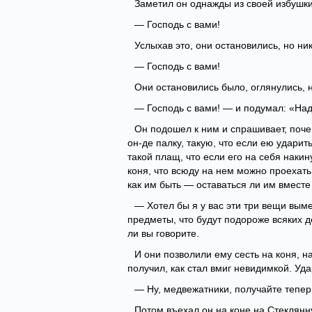
Заметил он однажды из своей избушки,
— Господь с вами!
Услыхав это, они остановились, но ни
— Господь с вами!
Они остановились было, оглянулись, н
— Господь с вами! — и подумал: «Надо
Он подошел к ним и спрашивает, поче
он-де палку, такую, что если ею ударить
такой плащ, что если его на себя накин
коня, что всюду на нем можно проехать 
как им быть — оставаться ли им вместе 
— Хотел бы я у вас эти три вещи выме
предметы, что будут подороже всяких де
ли вы говорите.
И они позволили ему сесть на коня, на
получил, как стал вмиг невидимкой. Уда
— Ну, медвежатники, получайте тепер
Потом въехал он на коне на Стеклянн