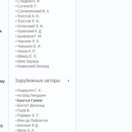
Сладков Н. И.
Сутеев В. Г.
Сухомлинский В. А.
Толстой А. Н.
Толстой Л. Н.
Успенский Э. Н.
к
Ушинский К. Д.
Цыферов Г. М.
Чарская Л. А.
Чарушин Е. И.
Чехов А. П.
Шварц Е. Л.
Шим Эдуард
Каминский Леонид
Зарубежные авторы
шку
Андерсен Г. Х.
Астрид Линдгрен
Братья Гримм
Биссет Дональд
Гауф В.
Гофман Э. Т.
Жан де Лафонтен
у,
Киплинг Р. Д.
Милн А. А.