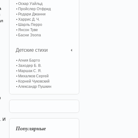
Оскар Уайльд
а
Пройслер Отфрид
л
Родари Джанни
Харрис Д. Ч.
ыл
Шарль Перро
Янсон Туве
Басни Эзопа
Детские стихи
Агния Барто
Заходер Б. В.
Маршак С. Я.
Михалков Сергей
Корней Чуковский
Александр Пушкин
л
. И
Популярные