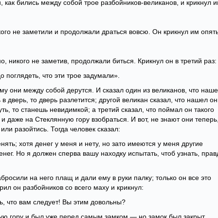
 как бились между собой трое разбойников-великанов, и крикнул и
кого не заметили и продолжали драться вовсю. Он крикнул им опять
о, никого не заметив, продолжали биться. Крикнул он в третий раз:
 поглядеть, что эти трое задумали».
му они между собой дерутся. И сказал один из великанов, что наш
 в дверь, то дверь разлетится; другой великан сказал, что нашел он
уть, то станешь невидимкой; а третий сказал, что поймал он такого
и даже на Стеклянную гору взобраться. И вот, не знают они теперь
или разойтись. Тогда человек сказал:
нять; хотя денег у меня и нету, но зато имеются у меня другие
нег. Но я должен сперва вашу находку испытать, чтоб узнать, прав
бросили на него плащ и дали ему в руки палку; только он все это
рил он разбойников со всего маху и крикнул:
ь, что вам следует! Вы этим довольны?
ую гору и был уже перед самым замком — но замок был закрыт.