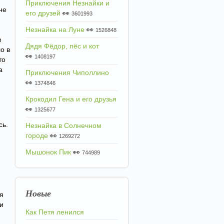
Приключения Незнайки и
не
его друзей
👀
3601993
Незнайка на Луне
👀
1526848
в
Дядя Фёдор, пёс и кот
о в
👀
1408197
то
а
Приключения Чиполлино
👀
1374846
Крокодил Гена и его друзья
👀
1325677
сь.
Незнайка в Солнечном
городе
👀
1269272
Мышонок Пик
👀
744989
Новые
я
и
Как Петя ленился