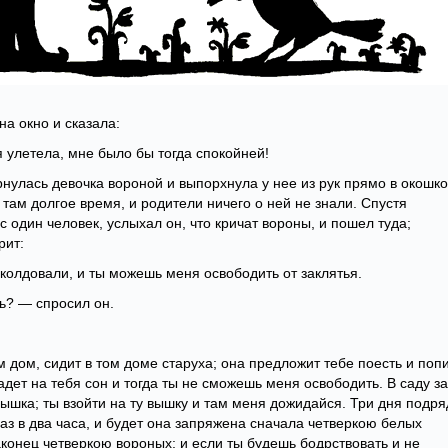
на окно и сказала:
 улетела, мне было бы тогда спокойней!
нулась девочка вороной и выпорхнула у нее из рук прямо в окошко
 там долгое время, и родители ничего о ней не знали. Спустя
 один человек, услыхал он, что кричат вороны, и пошел туда;
рит:
колдовали, и ты можешь меня освободить от заклятья.
ть? — спросил он.
 дом, сидит в том доме старуха; она предложит тебе поесть и попи
падет на тебя сон и тогда ты не сможешь меня освободить. В саду за
ышка; ты взойти на ту вышку и там меня дожидайся. Три дня подря
раз в два часа, и будет она запряжена сначала четверкою белых
конец четверкою вороных; и если ты будешь бодрствовать и не