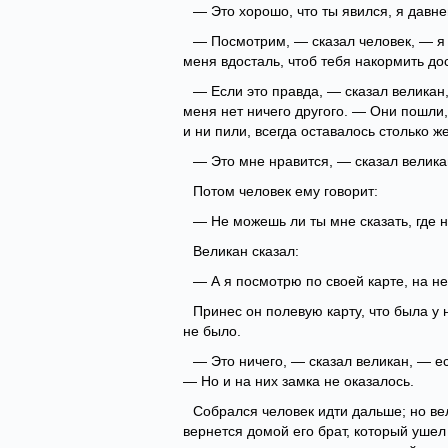
— Это хорошо, что ты явился, я давне
— Посмотрим, — сказал человек, — я н
меня вдосталь, чтоб тебя накормить до
— Если это правда, — сказал великан,
меня нет ничего другого. — Они пошли, 
и ни пили, всегда оставалось столько же
— Это мне нравится, — сказал великан
Потом человек ему говорит:
— Не можешь ли ты мне сказать, где 
Великан сказал:
— А я посмотрю по своей карте, на не
Принес он полевую карту, что была у н
не было.
— Это ничего, — сказал великан, — е
— Но и на них замка не оказалось.
Собрался человек идти дальше; но вел
вернется домой его брат, который ушел