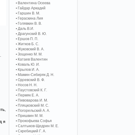
Валентина Осеева
Гайдар Аркадий
Гаршин В. М.
Гераскина Лия
Голявкин В. В.
Даль В.И.
Драгунский В. Ю.
Ершов П. П.
Житков Б. С.
Жуковский В. А.
Зощенко М. М.
.
Катаев Валентин
Коваль Ю. И.
Крылов И. А.
Мамин-Сибиряк Д. Н.
Одоевский В. Ф.
Носов Н. Н.
Паустовский К. Г.
Пермяк Е. А.
Пивоварова И. М.
Пляцковский М. С.
ть,
Погорельский А. A.
Пришвин М. М.
Прокофьева Софья
д я
Салтыков-Щедрин М. Е.
Скребицкий Г. А.