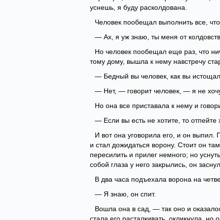
уснешь, я буду расколдована.
Человек пообещал выполнить все, что 
— Ах, я уж знаю, ты меня от колдовст
Но человек пообещал еще раз, что ниче
тому дому, вышла к нему навстречу стар
— Бедный вы человек, как вы истощал
— Нет, — говорит человек, — я не хочу
Но она все приставала к нему и говор
— Если вы есть не хотите, то отпейте х
И вот она уговорила его, и он выпил.
и стал дожидаться ворону. Стоит он там,
пересилить и прилег немного; но уснуть
собой глаза у него закрылись, он заснул
В два часа подъехала ворона на четве
— Я знаю, он спит.
Вошла она в сад, — так оно и оказало
стала его расталкивать, окликнула, но 