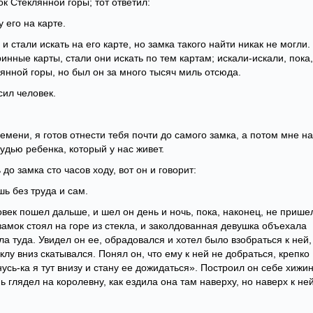
к Стеклянной горы; тот ответил:
 его на карте.
и стали искать на его карте, но замка такого найти никак не могли.
инные карты, стали они искать по тем картам; искали-искали, пока,
янной горы, но был он за много тысяч миль отсюда.
сил человек.
емени, я готов отнести тебя почти до самого замка, а потом мне н
удью ребенка, который у нас живет.
до замка сто часов ходу, вот он и говорит:
ь без труда и сам.
век пошел дальше, и шел он день и ночь, пока, наконец, не пришел
замок стоял на горе из стекла, и заколдованная девушка объехала
шла туда. Увидел он ее, обрадовался и хотел было взобраться к ней,
еклу вниз скатывался. Понял он, что ему к ней не добраться, крепко
сь-ка я тут внизу и стану ее дожидаться». Построил он себе хижин
 глядел на королевну, как ездила она там наверху, но наверх к не