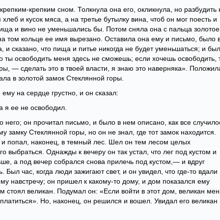
 крепким-крепким сном. Толкнула она его, окликнула, но разбудить 
хлеб и кусок мяса, а на третье бутылку вина, чтоб он мог поесть и
 пища и вино не уменьшались бы. Потом сняла она с пальца золотое
на том кольце ее имя вырезано. Оставила она ему и письмо, было 
, и сказано, что пища и питье никогда не будет уменьшаться; и был
о ты освободить меня здесь не сможешь; если хочешь освободить, 
ры, — сделать это в твоей власти, я знаю это наверняка». Положил
хала в золотой замок Стеклянной горы.
 ему на сердце грустно, и он сказал:
а я ее не освободил.
о него; он прочитал письмо, и было в нем описано, как все случило
у замку Стеклянной горы, но он не знал, где тот замок находится.
 и попал, наконец, в темный лес. Шел он тем лесом целых
го выбраться. Однажды к вечеру он так устал, что лег под кустом и
ьше, а под вечер собрался снова прилечь под кустом,— и вдруг
ь. Был час, когда люди зажигают свет, и он увидел, что где-то вдали
ему навстречу; он пришел к какому-то дому, и дом показался ему
м стоял великан. Подумал он: «Если войти в этот дом, великан мен
платиться». Но, наконец, он решился и вошел. Увидал его великан 