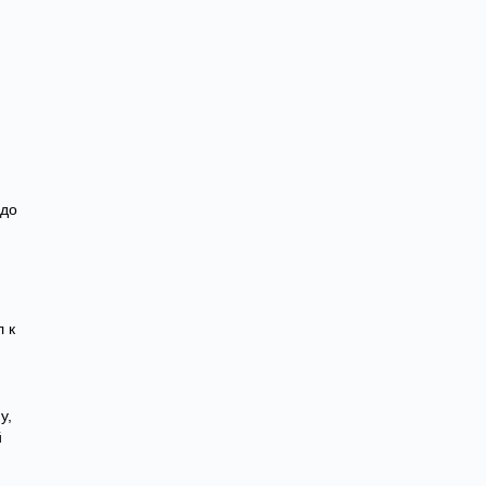
адо
 к
у,
й