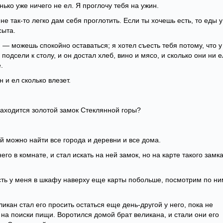
нько уже ничего не ел. Я проглочу тебя на ужин.
е так-то легко дам себя проглотить. Если ты хочешь есть, то еды у
сыта.
 — можешь спокойно оставаться; я хотел съесть тебя потому, что у
подсели к столу, и он достал хлеб, вино и мясо, и сколько они ни 
.
 и ел сколько влезет.
находится золотой замок Стеклянной горы?
й можно найти все города и деревни и все дома.
его в комнате, и стал искать на ней замок, но на карте такого замк
сть у меня в шкафу наверху еще карты побольше, посмотрим по ни
икан стал его просить остаться еще день-другой у него, пока не
 на поиски пищи. Воротился домой брат великана, и стали они его