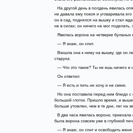
На другой день в полдень явилась опя
не давала ему покоя и уговаривала его 
он в сад, поднялся на вышку и стал жда
не в силах; он ничего не мог поделать, 
Явилась ворона на четверке буланых 
— Я знаю, он спит.
Взошла она к нему на вышку, где он ле
старуха:
— Что это такое? Ты не ешь ничего и 
Он ответил:
— Я есть и пить не хочу и не смею.
Но она поставила перед ним блюдо с е
большой глоток. Пришло время, и вышел
больше утомлен, чем в те дни, лег на з
В два часа явилась ворона; приехала 
была ворона совсем уже в глубокой печ
— Я знаю, он спит и освободить меня 