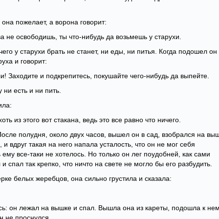
она пожелает, а ворона говорит:
ва не освободишь, ты что-нибудь да возьмешь у старухи.
го у старухи брать не станет, ни еды, ни питья. Когда подошел он 
уха и говорит:
и! Заходите и подкрепитесь, покушайте чего-нибудь да выпейте.
 ни есть и ни пить.
ила:
оть из этого вот стакана, ведь это все равно что ничего.
 После полудня, около двух часов, вышел он в сад, взобрался на вы
 и вдруг такая на него напала усталость, что он не мог себя
 ему все-таки не хотелось. Но только он лег поудобней, как сами
 и спал так крепко, что ничто на свете не могло бы его разбудить.
рке белых жеребцов, она сильно грустила и сказала:
сь: он лежал на вышке и спал. Вышла она из кареты, подошла к нем
он не проснулся.