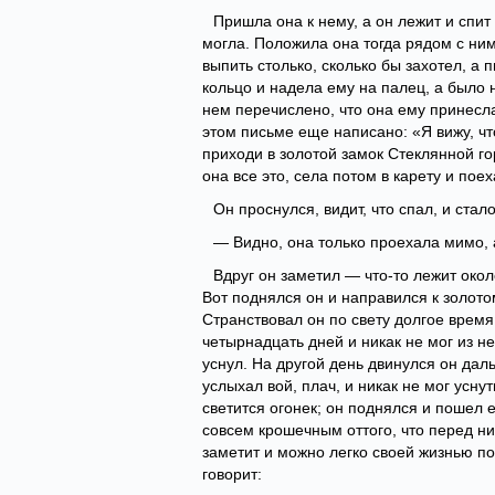
Пришла она к нему, а он лежит и спит
могла. Положила она тогда рядом с ним 
выпить столько, сколько бы захотел, а
кольцо и надела ему на палец, а было 
нем перечислено, что она ему принесла
этом письме еще написано: «Я вижу, чт
приходи в золотой замок Стеклянной го
она все это, села потом в карету и пое
Он проснулся, видит, что спал, и стало
— Видно, она только проехала мимо, 
Вдруг он заметил — что-то лежит окол
Вот поднялся он и направился к золотом
Странствовал он по свету долгое время
четырнадцать дней и никак не мог из не
уснул. На другой день двинулся он дал
услыхал вой, плач, и никак не мог уснут
светится огонек; он поднялся и пошел 
совсем крошечным оттого, что перед ни
заметит и можно легко своей жизнью по
говорит: