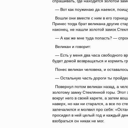
спрашивать, где находится золотой замо
— Вот как поужинаю да наемся, поищу
Вошли они вместе с ним в его горницу 
Принес тогда брат великана другие стар
наконец, не нашли золотой замок Стекл
— А как же мне туда попасть? — спро
Великан и говорит:
— Есть у меня два часа свободного вр
будет домой возвращаться и кормить гр
Понес великан человека, и оставалось 
— Остальную часть дороги ты пройдеш
Повернул потом великан назад, а чело
золотому замку Стеклянной горы. Этот 
вокруг него в своей карете, а затем во
наверх, но как ни старался, а все по ст
запечалился и молвил про себя: «Остану
просидел в ней целый год и каждый день
взобраться он никак не мог.