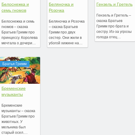
Белоснежка и
Беляночка и
Гензель и Гретель
семь гномов
Розочка
Гензель и Гретель –
сказка Братьев
Белоснежка и семь
Беляночка и Розочка
Гримм про брата и
гномов – сказка
– сказка Братьев
сестру. Из-за угрозы
Братьев Гримм про
Гримм про двух
голода отец…
принцессу. Королева
сестер. Они жили в
мечтала о дочери…
убогой хижине на…
Братья Гримм
Бременские
музыканты
Бременские
музыканты – сказка
Братьев Гримм про
животных. У
мельника был
старый осел.…