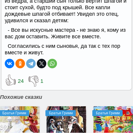
из ведра, а старший сын только вертит шпагой и
стоит сухой, будто под крышей. Все капли
дождевые шпагой отбивает! Увидел это отец,
удивился и сказал детям:
- Все вы искусные мастера - не знаю я, кому из
вас дом оставить. Живите все вместе.
Согласились с ним сыновья, да так с тех пор
вместе и живут.
👍
👎
24
1
Похожие сказки
Братья Гримм
Братья Гримм
Братья Гримм