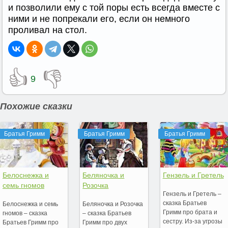
и позволили ему с той поры есть всегда вместе с
ними и не попрекали его, если он немного
проливал на стол.
👍
👎
9
Похожие сказки
Братья Гримм
Братья Гримм
Братья Гримм
Белоснежка и
Беляночка и
Гензель и Гретель
семь гномов
Розочка
Гензель и Гретель –
сказка Братьев
Белоснежка и семь
Беляночка и Розочка
Гримм про брата и
гномов – сказка
– сказка Братьев
сестру. Из-за угрозы
Братьев Гримм про
Гримм про двух