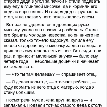
старого деда в угол за печкой и стали подавать
ему еду в глиняной мисочке, да и кормили его
подчас впроголодь. И глядел дед с грустью на
стол, и на глазах у него показывались слезы.
Вот раз не удержал он в дрожащих руках
мисочку, упала она наземь и разбилась. Стала
его бранить молодая невестка, но он ничего не
сказал, только тяжело вздохнул. Купила ему
невестка деревянную мисочку за два геллера, и
пришлось ему теперь есть из нее. Вот сидят они
раз, и приносит маленький внучек — было ему
четыре года — небольшие дощечки и начинает
их складывать.
— Что ты там делаешь? — спрашивает отец.
— Я делаю корытце, — отвечает ребенок, —
буду кормить из него отца с матерью, когда я
стану большим.
Посмотрели муж и жена друг на друга — и
заплакали. Подвели тотчас старого деда к столу