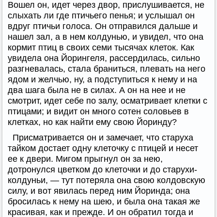
Вошел он, идет через двор, прислушивается, не
слыхать ли где птичьего пенья; и услышал он
вдруг птичьи голоса. Он отправился дальше и
нашел зал, а в нем колдунью, и увидел, что она
кормит птиц в своих семи тысячах клеток. Как
увидела она Йорингеля, рассердилась, сильно
разгневалась, стала браниться, плевать на него
ядом и желчью, ну, а подступиться к нему и на
два шага была не в силах. А он на нее и не
смотрит, идет себе по залу, осматривает клетки с
птицами; и видит он много сотен соловьев в
клетках, но как найти ему свою Йоринду?
Присматривается он и замечает, что старуха
тайком достает одну клеточку с птицей и несет
ее к двери. Мигом прыгнул он за нею,
дотронулся цветком до клеточки и до старухи-
колдуньи, — тут потеряла она свою колдовскую
силу, и вот явилась перед ним Йоринда; она
бросилась к нему на шею, и была она такая же
красивая, как и прежде. И он обратил тогда и