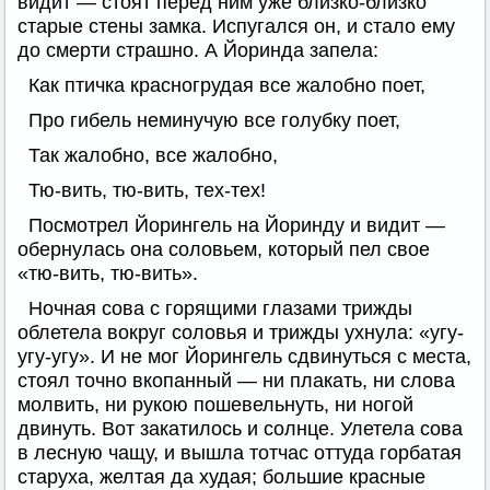
видит — стоят перед ним уже близко-близко
старые стены замка. Испугался он, и стало ему
до смерти страшно. А Йоринда запела:
Как птичка красногрудая все жалобно поет,
Про гибель неминучую все голубку поет,
Так жалобно, все жалобно,
Тю-вить, тю-вить, тех-тех!
Посмотрел Йорингель на Йоринду и видит —
обернулась она соловьем, который пел свое
«тю-вить, тю-вить».
Ночная сова с горящими глазами трижды
облетела вокруг соловья и трижды ухнула: «угу-
угу-угу». И не мог Йорингель сдвинуться с места,
стоял точно вкопанный — ни плакать, ни слова
молвить, ни рукою пошевельнуть, ни ногой
двинуть. Вот закатилось и солнце. Улетела сова
в лесную чащу, и вышла тотчас оттуда горбатая
старуха, желтая да худая; большие красные