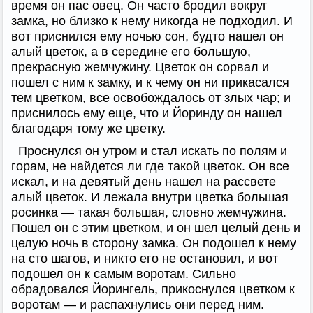
время он пас овец. Он часто бродил вокруг
замка, но близко к нему никогда не подходил. И
вот приснился ему ночью сон, будто нашел он
алый цветок, а в середине его большую,
прекрасную жемчужину. Цветок он сорвал и
пошел с ним к замку, и к чему он ни прикасался
тем цветком, все освобождалось от злых чар; и
приснилось ему еще, что и Йоринду он нашел
благодаря тому же цветку.
Проснулся он утром и стал искать по полям и
горам, не найдется ли где такой цветок. Он все
искал, и на девятый день нашел на рассвете
алый цветок. И лежала внутри цветка большая
росинка — такая большая, словно жемчужина.
Пошел он с этим цветком, и он шел целый день и
целую ночь в сторону замка. Он подошел к нему
на сто шагов, и никто его не остановил, и вот
подошел он к самым воротам. Сильно
обрадовался Йорингель, прикоснулся цветком к
воротам — и распахнулись они перед ним.