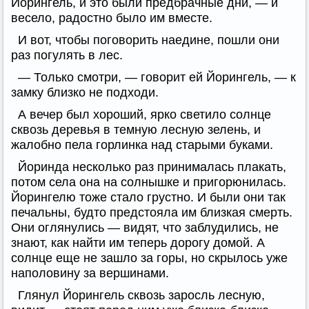
Йорингель, и это были предбрачные дни, — и
весело, радостно было им вместе.
И вот, чтобы поговорить наедине, пошли они
раз погулять в лес.
— Только смотри, — говорит ей Йорингель, — к
замку близко не подходи.
А вечер был хороший, ярко светило солнце
сквозь деревья в темную лесную зелень, и
жалобно пела горлинка над старыми буками.
Йоринда несколько раз принималась плакать,
потом села она на солнышке и пригорюнилась.
Йорингелю тоже стало грустно. И были они так
печальны, будто предстояла им близкая смерть.
Они оглянулись — видят, что заблудились, не
знают, как найти им теперь дорогу домой. А
солнце еще не зашло за горы, но скрылось уже
наполовину за вершинами.
Глянул Йорингель сквозь заросль лесную,