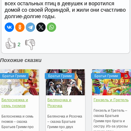
всех остальных птиц в девушек и воротился
домой со своей Йориндой, и жили они счастливо
долгие-долгие годы.
👍
👎
2
Похожие сказки
Братья Гримм
Братья Гримм
Братья Гримм
Белоснежка и
Беляночка и
Гензель и Гретель
семь гномов
Розочка
Гензель и Гретель –
сказка Братьев
Белоснежка и семь
Беляночка и Розочка
Гримм про брата и
гномов – сказка
– сказка Братьев
сестру. Из-за угрозы
Братьев Гримм про
Гримм про двух