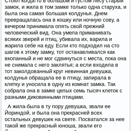
Стоял когда-то в большом и густом лесу старый
замок, и жила в том замке только одна старуха, и
была она самая большая колдунья. Днем
превращалась она в кошку или ночную сову, а
вечером принимала опять свой прежний
человеческий вид. Она умела приманивать
всяких зверей и птиц, убивала их, варила и
жарила себе на еду. Если кто подходил на сто
шагов к этому замку, тот останавливался как
вкопанный и не мог сдвинуться с места, пока она
не снимала с него заклятья; а если входила в
тот заколдованный круг невинная девушка,
колдунья обращала ее в птицу, запирала в
клетку и уносила в одну из комнат замка. Так
собрала она в замке целых семь тысяч клеток с
разными диковинными птицами.
А жила-была в ту пору девушка, звали ее
Йориндой, и была она прекрасней всех
остальных девушек на свете. Посватался за нее
такой же прекрасный юноша, звали его