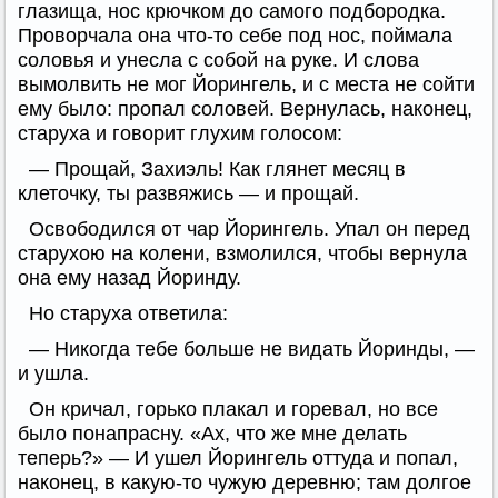
глазища, нос крючком до самого подбородка.
Проворчала она что-то себе под нос, поймала
соловья и унесла с собой на руке. И слова
вымолвить не мог Йорингель, и с места не сойти
ему было: пропал соловей. Вернулась, наконец,
старуха и говорит глухим голосом:
— Прощай, Захиэль! Как глянет месяц в
клеточку, ты развяжись — и прощай.
Освободился от чар Йорингель. Упал он перед
старухою на колени, взмолился, чтобы вернула
она ему назад Йоринду.
Но старуха ответила:
— Никогда тебе больше не видать Йоринды, —
и ушла.
Он кричал, горько плакал и горевал, но все
было понапрасну. «Ах, что же мне делать
теперь?» — И ушел Йорингель оттуда и попал,
наконец, в какую-то чужую деревню; там долгое