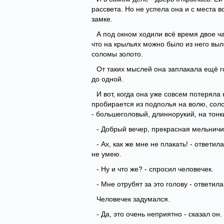
рассвета. Но не успела она и с места в
замке.
А под окном ходили всё время двое ч
что на крыльях можно было из него выле
соломы золото.
От таких мыслей она заплакала ещё го
до одной.
И вот, когда она уже совсем потеряла
пробирается из подполья на волю, сол
- большеголовый, длиннорукий, на тонк
- Добрый вечер, прекрасная мельничиха
- Ах, как же мне не плакать! - ответи
не умею.
- Ну и что же? - спросил человечек.
- Мне отрубят за это голову - ответила
Человечек задумался.
- Да, это очень неприятно - сказал он