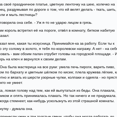
ла своё праздничное платье, цветную ленточку на шею, колечко на
ец, раздумывая по дороге о том, что ей велят делать - ткать, шить,
рюли и мыть лестницы?
 говорила она себе. - Уж я-то не ударю лицом в грязь.
ам король встретил её на пороге, отвёл в комнату, битком набитую
казал:
казал мне, какая ты искусница. Принимайся-ка за работу. Если ты к
ту солому в золото, я тебя по-королевски награжу. А нет - на себ
ровать - вам обоим палач отрубит головы на городской площади. - И
рь на ключ и вернулся к своим делам.
 Она была мастерица на все руки: умела печь пироги, варить пиво,
м по бархату и цветным шёлком по кисее; плела кружева лёгкие, к
тно и вязать из шерсти узорные чулки, колпаки и одеяла - но пряст
кто не умеет.
, ломая голову над тем, как ей выпутаться из беды. Она плакала,
ком и опять принималась плакать. Но так ничего и не придумала.
огда стемнеет, как-нибудь ускользнуть из этой страшной комнаты.
нутку - думала она.
 принесли ужин и три толстые свечи, чтобы она могла работать до