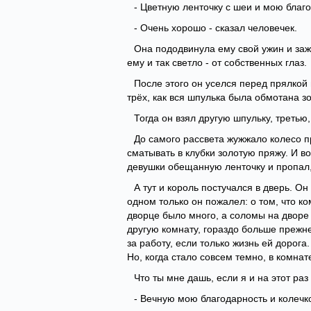
- Цветную ленточку с шеи и мою благ
- Очень хорошо - сказал человечек.
Она пододвинула ему свой ужин и зажг
ему и так светло - от собственных глаз.
После этого он уселся перед прялкой 
трёх, как вся шпулька была обмотана з
Тогда он взял другую шпульку, третью,
До самого рассвета жужжало колесо п
сматывать в клубки золотую пряжу. И во
девушки обещанную ленточку и пропал, 
А тут и король постучался в дверь. Он
одном только он пожалел: о том, что к
дворце было много, а соломы на дворе
другую комнату, гораздо больше прежне
за работу, если только жизнь ей дорога
Но, когда стало совсем темно, в комна
Что ты мне дашь, если я и на этот ра
- Вечную мою благодарность и колечко