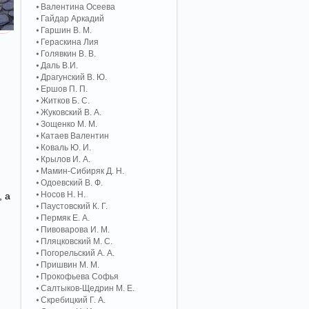
Валентина Осеева
Гайдар Аркадий
Гаршин В. М.
Гераскина Лия
Голявкин В. В.
Даль В.И.
Драгунский В. Ю.
Ершов П. П.
Житков Б. С.
Жуковский В. А.
Зощенко М. М.
Катаев Валентин
Коваль Ю. И.
Крылов И. А.
Мамин-Сибиряк Д. Н.
Одоевский В. Ф.
Носов Н. Н.
, а
Паустовский К. Г.
Пермяк Е. А.
Пивоварова И. М.
Пляцковский М. С.
Погорельский А. A.
Пришвин М. М.
Прокофьева Софья
Салтыков-Щедрин М. Е.
Скребицкий Г. А.