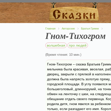
Главная
Авторские
Братья Гримм
Гном-Тихогром
волшебная
про людей
(Время чтения: 10 мин.)
Гном-Тихогром – сказка Братьев Грим
мельника была красивая, веселая, ра
дворец, закрыли с прялкой в наполнен
должна была напрясть золотую пряжу, 
городской площади. В углу появился м
большеголовый, длиннорукий, на тонк
обмен на ленточку с шеи, на следующий
обещание отдать своего первенца. Ко
родила дитя, гном явился за ребенко
только, если разгадают его имя. Корол