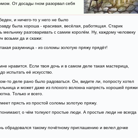
омом. От досады гном разорвал себя
беден, и ничего-то у него не было
правду была хороша - красивая, весёлая, работящая. Старик
сь мельнику разговаривать с самим королём. Ну, каждому человеку
н возьми да и скажи:
, такая разумница - из соломы золотую пряжу прядёт!
 мне нравится. Если твоя дочь и в самом деле такая мастерица,
до испытать её искусство.
ом-то деле рано было радоваться. Он, видите ли, попросту хотел
одельница и может даже из плохого волокна напрясть хорошей пряжи
отна. Только и всего.
умеет прясть из простой соломы золотую пряжу.
а понимают, о чём толкуют простые люди. А простые люди не всегда
ень обрадовался такому почётному приглашению и велел дочке