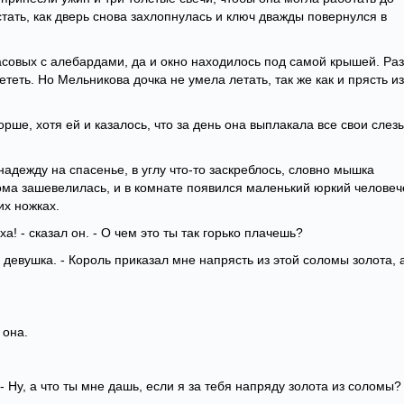
стать, как дверь снова захлопнулась и ключ дважды повернулся в
асовых с алебардами, да и окно находилось под самой крышей. Ра
теть. Но Мельникова дочка не умела летать, так же как и прясть из
рше, хотя ей и казалось, что за день она выплакала все свои слез
 надежду на спасенье, в углу что-то заскреблось, словно мышка
ома зашевелилась, и в комнате появился маленький юркий человеч
их ножках.
! - сказал он. - О чем это ты так горько плачешь?
ла девушка. - Король приказал мне напрясть из этой соломы золота, 
 она.
. - Ну, а что ты мне дашь, если я за тебя напряду золота из соломы?