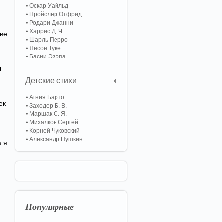
Оскар Уайльд
Пройслер Отфрид
Родари Джанни
Харрис Д. Ч.
зве
Шарль Перро
Янсон Туве
Басни Эзопа
ы
Детские стихи
Агния Барто
ек
Заходер Б. В.
Маршак С. Я.
Михалков Сергей
Корней Чуковский
Александр Пушкин
а я
Популярные