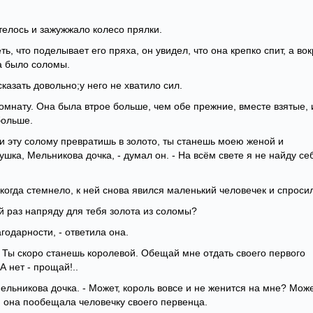
телось и зажужжало колесо прялки.
ь, что поделывает его пряха, он увидел, что она крепко спит, а вок
ра было соломы.
азать довольно;у него не хватило сил.
омнату. Она была втрое больше, чем обе прежние, вместе взятые, 
больше.
ты и эту солому превратишь в золото, ты станешь моею женой и
ушка, Мельникова дочка, - думал он. - На всём свете я не найду се
 когда стемнело, к ней снова явился маленький человечек и спроси
ий раз напряду для тебя золота из соломы?
годарности, - ответила она.
 - Ты скоро станешь королевой. Обещай мне отдать своего первого
А нет - прощай!..
Мельникова дочка. - Может, король вовсе и не женится на мне? Може
- И она пообещала человечку своего первенца.