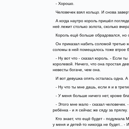
- Хорошо.
Человечек взял кольцо. И снова завер
А когда наутро король пришёл поглядет
неё лежит столько золота, сколько вче
Король ещё больше обрадовался, но ск
Он приказал набить соломой третью к
соломы в ней помещалось тоже втрое 
- Ну вот что - сказал король. - Если 
королевой. Ничего, что она простая дев
невесты богаче, чем она.
И вот девушка опять осталась одна. А
- Ну что ты мне дашь, если я и в трет
- У меня больше ничего нет, кроме бла
- Этого мне мало - сказал человечек.
ребёнка - и я сейчас же сяду за прялку. 
Кто знает, что ещё будет - подумала 
у меня и детей-то никогда не будет... 