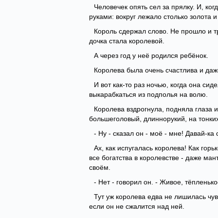
Человечек опять сел за прялку. И, ко
руками: вокруг лежало столько золота и
Король сдержал слово. Не прошло и т
дочка стала королевой.
А через год у неё родился ребёнок.
Королева была очень счастлива и даж
И вот как-то раз ночью, когда она сид
выкарабкаться из подполья на волю.
Королева вздрогнула, подняла глаза и
большеголовый, длиннорукий, на тонких
- Ну - сказал он - моё - мне! Давай-к
Ах, как испугалась королева! Как горь
все богатства в королевстве - даже мант
своём.
- Нет - говорил он. - Живое, тёплень
Тут уж королева едва не лишилась чув
если он не сжалится над ней.