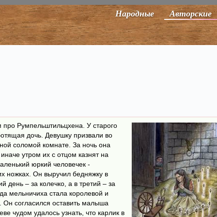
Народные
Авторские
м про Румпельштильцхена. У старого
ботящая дочь. Девушку призвали во
ной соломой комнате. За ночь она
иначе утром их с отцом казнят на
аленький юркий человечек -
их ножках. Он выручил бедняжку в
 день – за колечко, а в третий – за
гда мельничиха стала королевой и
м. Он согласился оставить малыша
еве чудом удалось узнать, что карлик в