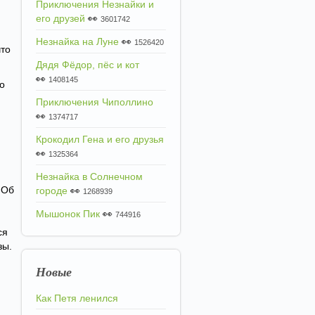
Приключения Незнайки и
его друзей
👀
3601742
Незнайка на Луне
👀
1526420
что
Дядя Фёдор, пёс и кот
👀
1408145
до
Приключения Чиполлино
👀
1374717
Крокодил Гена и его друзья
👀
1325364
Незнайка в Солнечном
 Об
городе
👀
1268939
Мышонок Пик
👀
744916
ся
зы.
Новые
Как Петя ленился