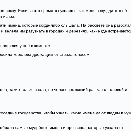
ня сроку. Если за это время ты узнаешь, как меня зовут, дитя твоё
н исчез.
яти имена, которые когда-либо слышала. На рассвете она разосла
 и велела им разузнать в городах и деревнях, какие где встречаютс
 появился у неё в комнате.
просила королева дрожащим от страха голосом.
на, какие только знала, но человечек всякий раз качал головой и
.
соседние государства, чтобы узнать, какие имена дают людям в чу
еребрала самые мудрёные имена и прозвища, которые узнала от