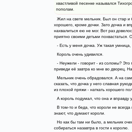
хвастливой песенке назывался Тихогр
пополам.
Жил на свете мельник. Был он стар и 
хорошего, кроме дочки. Зато дочка и в
нахвалиться ею не мог. Вот раз довело
приятно своими детьми похвастаться. О
- Есть у меня дочка. Уж такая умница
Король очень удивился.
- Неужели - говорит - из соломы? Это
приведи её завтра ко мне во дворец. На
Мельник очень обрадовался. А на сам
сказать, что дочка у него славная рук
из плохой пряжи - наткать хорошего пол
А король подумал, что она и вправду 
В том-то и беда, что короли не всегд
знают, что думают короли.
Но как бы там ни было, а мельник оч
собираться назавтра в гости к королю.