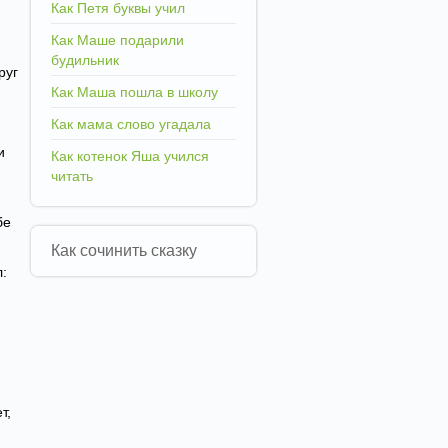
Как Петя буквы учил
Как Маше подарили
будильник
руг
Как Маша пошла в школу
Как мама слово угадала
и
Как котенок Яша учился
читать
бе
Как сочинить сказку
л:
т,