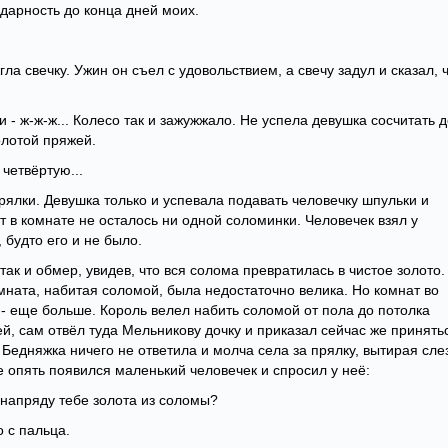
одарность до конца дней моих.
ла свечку. Ужин он съел с удовольствием, а свечу задул и сказал, 
и - ж-ж-ж... Колесо так и зажужжало. Не успела девушка сосчитать 
олотой пряжей.
 четвёртую...
рялки. Девушка только и успевала подавать человечку шпульки и
т в комнате не осталось ни одной соломинки. Человечек взял у
будто его и не было.
 так и обмер, увидев, что вся солома превратилась в чистое золото.
омната, набитая соломой, была недостаточно велика. Но комнат во
 - еще больше. Король велел набить соломой от пола до потолка
й, сам отвёл туда Мельникову дочку и приказал сейчас же принять
. Бедняжка ничего не ответила и молча села за прялку, вытирая сле
те опять появился маленький человечек и спросил у неё:
з напряду тебе золота из соломы?
 с пальца.