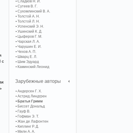
Сладков Н. И.
Сутеев В. Г.
Сухомлинский В. А.
Толстой А. Н.
Толстой Л. Н.
Успенский Э. Н.
Ушинский К. Д.
Цыферов Г. М.
Чарская Л. А.
Чарушин Е. И.
Чехов А. П.
я
Шварц Е. Л.
 с
Шим Эдуард
Каминский Леонид
Зарубежные авторы
ак
ь
Андерсен Г. Х.
Астрид Линдгрен
Братья Гримм
Биссет Дональд
Гауф В.
Гофман Э. Т.
Жан де Лафонтен
Киплинг Р. Д.
Милн А. А.