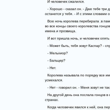
И человечек сжалился.
- Хорошо - сказал он. - Даю тебе три д
останется у тебя. - И с этими словами о
Всю ночь королева перебирала .в пам
во все концы своего королевства гонцов
имена и прозвища.
И вот пришла ночь, и человечек опять
- Может быть, тебя зовут Каспар? - с
- Мельхиор?
- Бальцер?
- Нет.
Королева называла по порядку все име
усмехался.
- Нет - говорил он. - Меня зовут не так
На другой день она послала гонцов в 
странах.
Когда человечек явился к ней, она п