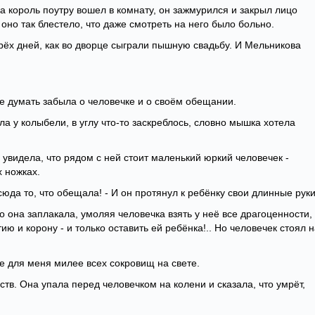
гда король поутру вошел в комнату, он зажмурился и закрыл лицо
 оно так блестело, что даже смотреть на него было больно.
рёх дней, как во дворце сыграли пышную свадьбу. И Мельникова
е думать забыла о человечке и о своём обещании.
ела у колыбели, в углу что-то заскреблось, словно мышка хотела
 увидела, что рядом с ней стоит маленький юркий человечек -
 ножках.
а сюда то, что обещала! - И он протянул к ребёнку свои длинные руки
ко она заплакала, умоляя человечка взять у неё все драгоценности,
ию и корону - и только оставить ей ребёнка!.. Но человечек стоял 
кое для меня милее всех сокровищ на свете.
ств. Она упала перед человечком на колени и сказала, что умрёт,