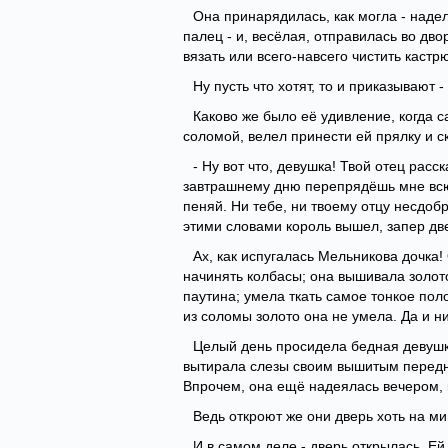
Она принарядилась, как могла - наде
палец - и, весёлая, отправилась во двор
вязать или всего-навсего чистить каст
Ну пусть что хотят, то и приказывают -
Каково же было её удивление, когда с
соломой, велел принести ей прялку и с
- Ну вот что, девушка! Твой отец расс
завтрашнему дню перепрядёшь мне всю э
пеняй. Ни тебе, ни твоему отцу несдоб
этими словами король вышел, запер две
Ах, как испугалась Мельникова дочка!
начинять колбасы; она вышивала золото
паутина; умела ткать самое тонкое поло
из соломы золото она не умела. Да и ни
Целый день просидела бедная девушка
вытирала слезы своим вышитым передни
Впрочем, она ещё надеялась вечером, к
Ведь откроют же они дверь хоть на ми
И в самом деле - дверь открылась. Ей