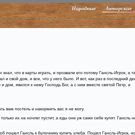
Народные
Авторские
 знал, что в карты играть, и прозвали его потому Гансль-Игрок; а т
ал и свой дом, и все, что у него было. И вот, как раз в последний де
 и дом, явился к нему Господь Бог, а с ним вместе святой Петр, и
ть вам постель и накормить вас я не могу.
 только их на ночлег пустит, а еды они уж сами себе купят. Гансль н
тоб пошел Гансль к булочнику купить хлеба. Пошел Гансль-Игрок, н