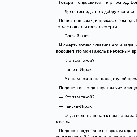
Говорит тогда святой Петр Господу Бог
— Дело, господь, не к добру клонится
Пошли они сами, и приказал Господь Б
тотчас пошел и сказал смерти:
— Слезай вниз!
И смерть тотчас схватила его и задуши
подошел это мой Гансль к небесным вр
— Кто там такой?
— Гансль-Игрок.
— Ах, нам такого не надо, ступай про
Подошел он тогда к вратам чистилища
— Кто там такой?
— Гансль-Игрок.
— Э, да ведь ты попал к нам не из-за
отсюда.
Подошел тогда Гансль к вратам ада, е
хромых чертей (другие в то время по св