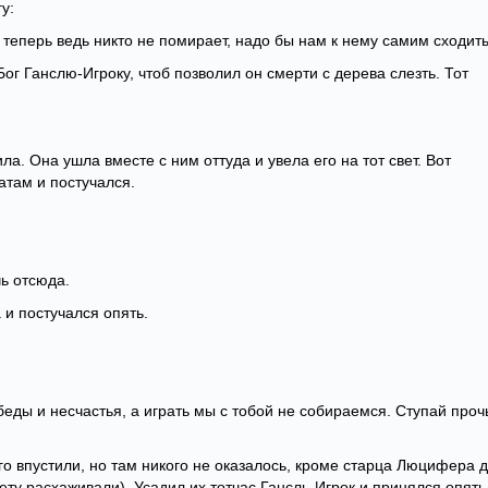
у:
, теперь ведь никто не помирает, надо бы нам к нему самим сходить
ог Ганслю-Игроку, чтоб позволил он смерти с дерева слезть. Тот
ла. Она ушла вместе с ним оттуда и увела его на тот свет. Вот
атам и постучался.
чь отсюда.
 и постучался опять.
 беды и несчастья, а играть мы с тобой не собираемся. Ступай проч
го впустили, но там никого не оказалось, кроме старца Люцифера 
ету расхаживали). Усадил их тотчас Гансль-Игрок и принялся опять