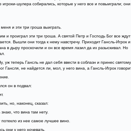
 игроки-шулера собирались, которые у него все и повыиграли; они
 меня и эти три гроша выиграть.
им и проиграл эти три гроша. А святой Петр и Господь Бог все ждут
ается. Вышли они тогда к нему навстречу. Приходит Гансль-Игрок и
рмана в дыру проскочили и он все время лазил да их разыскивал. Но
ал.
у, уж теперь Гансль не дал себя ввести в соблазн и принес святому
г Гансля, не найдется ли, мол, у него вина, а Гансль-Игрок говори
жние.
ился он в подвал:
т.
ить, но, наконец, сказал:
 знаю, что вина там нету.
г потекло из нее самое лучшее вино.
сь они у него ночевать.