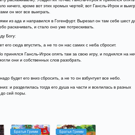
ло ничего, кроме вот этих хромых чертей; вот Гансль-Игрок и выиг
ами он мог все выиграть.
ми из ада и направился в Гогенфурт. Вырезал он там себе шест д
ебо раскачивать, и стало оно уже потрескивать.
ду Богу:
т его сюда впустить, а не то он нас самих с неба сбросит.
 Но принялся Гансль-Игрок опять там за свою игру, и поднялся на н
могли они и собственных слов разобрать.
надо будет его вниз сбросить, а не то он взбунтует все небо.
 вниз: и разделилась тогда его душа на части и вселилась в разных
 до сей поры.
Братья Гримм
Братья Гримм