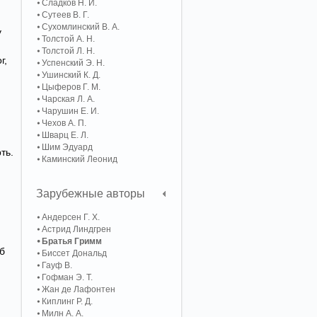
Сладков Н. И.
Сутеев В. Г.
Сухомлинский В. А.
у
Толстой А. Н.
Толстой Л. Н.
г,
Успенский Э. Н.
Ушинский К. Д.
Цыферов Г. М.
Чарская Л. А.
Чарушин Е. И.
Чехов А. П.
Шварц Е. Л.
Шим Эдуард
ть.
Каминский Леонид
Зарубежные авторы
Андерсен Г. Х.
Астрид Линдгрен
Братья Гримм
об
Биссет Дональд
Гауф В.
Гофман Э. Т.
Жан де Лафонтен
Киплинг Р. Д.
Милн А. А.