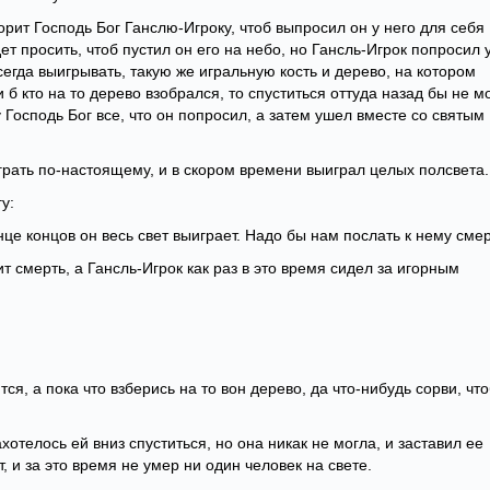
ворит Господь Бог Ганслю-Игроку, чтоб выпросил он у него для себя
дет просить, чтоб пустил он его на небо, но Гансль-Игрок попросил 
егда выигрывать, такую же игральную кость и дерево, на котором
б кто на то дерево взобрался, то спуститься оттуда назад бы не мо
 Господь Бог все, что он попросил, а затем ушел вместе со святым
играть по-настоящему, и в скором времени выиграл целых полсвета.
у:
нце концов он весь свет выиграет. Надо бы нам послать к нему смер
т смерть, а Гансль-Игрок как раз в это время сидел за игорным
ся, а пока что взберись на то вон дерево, да что-нибудь сорви, чт
хотелось ей вниз спуститься, но она никак не могла, и заставил ее
, и за это время не умер ни один человек на свете.