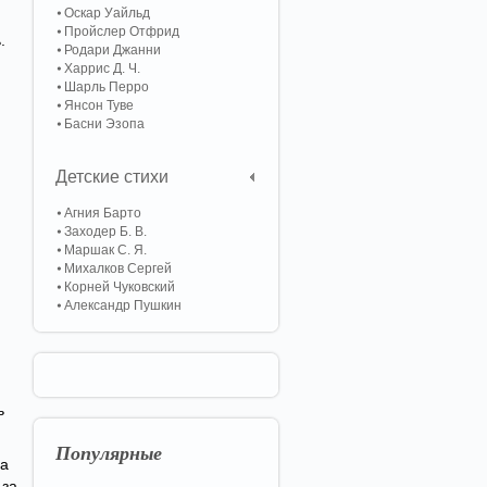
Оскар Уайльд
Пройслер Отфрид
.
Родари Джанни
Харрис Д. Ч.
Шарль Перро
Янсон Туве
Басни Эзопа
Детские стихи
Агния Барто
Заходер Б. В.
Маршак С. Я.
Михалков Сергей
Корней Чуковский
Александр Пушкин
ь
Популярные
да
 за