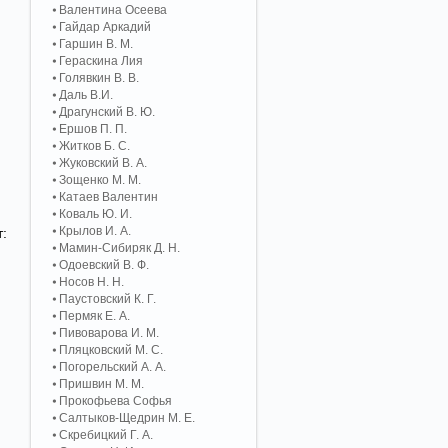
Валентина Осеева
Гайдар Аркадий
Гаршин В. М.
Гераскина Лия
Голявкин В. В.
Даль В.И.
Драгунский В. Ю.
Ершов П. П.
Житков Б. С.
Жуковский В. А.
Зощенко М. М.
Катаев Валентин
Коваль Ю. И.
Крылов И. А.
т:
Мамин-Сибиряк Д. Н.
Одоевский В. Ф.
Носов Н. Н.
Паустовский К. Г.
Пермяк Е. А.
Пивоварова И. М.
Пляцковский М. С.
Погорельский А. A.
Пришвин М. М.
Прокофьева Софья
Салтыков-Щедрин М. Е.
Скребицкий Г. А.