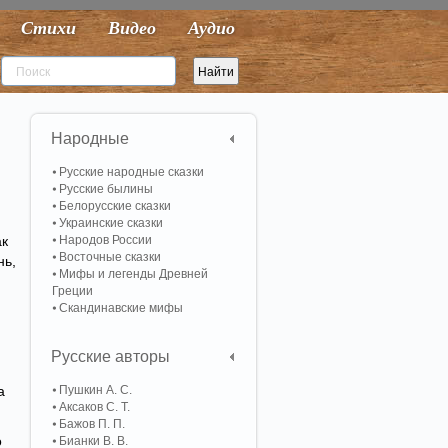
Стихи
Видео
Аудио
Народные
Русские народные сказки
Русские былины
Белорусские сказки
Украинские сказки
ак
Народов России
Восточные сказки
нь,
Мифы и легенды Древней
Греции
Скандинавские мифы
Русские авторы
а
Пушкин А. С.
Аксаков С. Т.
Бажов П. П.
о
Бианки В. В.