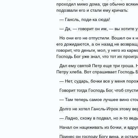
проходил мимо дома, где обычно всякие
подозвали его и стали ему кричать:
— Гансль, поди-ка сюда!
— Да, — говорит он им, — вы хотите у
Но они его не отпустили. Вошел он к н
его дожидаются, а он назад не возвращ
говорит, что деньги, мол, у него из ка
Господь Бог уже знал, что тот их проигр
Дал ему святой Петр еще три гроша. Н
Петру хлеба. Вот спрашивает Господь Бо
— Нет, сударь, бочки все у меня поро
Говорит тогда Господь Бог, чтоб спуст
— Там теперь самое лучшее вино стои
Долго не хотел Гансль-Игрок этому вер
— Ладно, схожу в подвал, но я-то ведь
Начал он нацеживать из бочки, и вдру
Принес он господу Богу вина, и остали