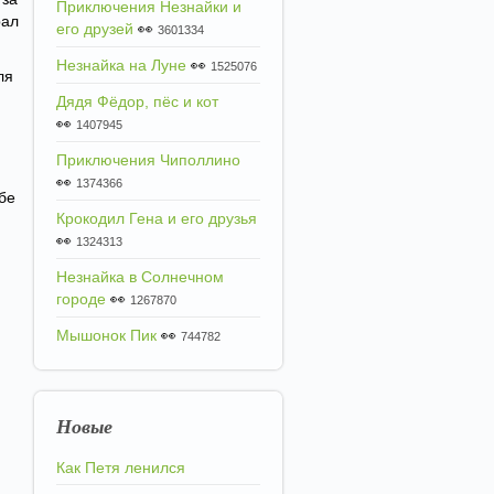
Приключения Незнайки и
рал
его друзей
👀
3601334
Незнайка на Луне
👀
1525076
ля
Дядя Фёдор, пёс и кот
👀
1407945
Приключения Чиполлино
👀
1374366
ебе
Крокодил Гена и его друзья
👀
1324313
Незнайка в Солнечном
городе
👀
1267870
Мышонок Пик
👀
744782
Новые
Как Петя ленился