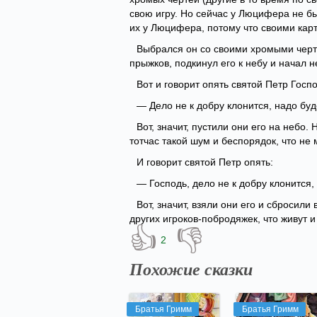
свою игру. Но сейчас у Люцифера не бы
их у Люцифера, потому что своими карт
Выбрался он со своими хромыми чертя
прыжков, подкинул его к небу и начал н
Вот и говорит опять святой Петр Госпо
— Дело не к добру клонится, надо буде
Вот, значит, пустили они его на небо.
тотчас такой шум и беспорядок, что не 
И говорит святой Петр опять:
— Господь, дело не к добру клонится, 
Вот, значит, взяли они его и сбросили
других игроков-побродяжек, что живут и
👍
👎
2
Похожие сказки
Братья Гримм
Братья Гримм