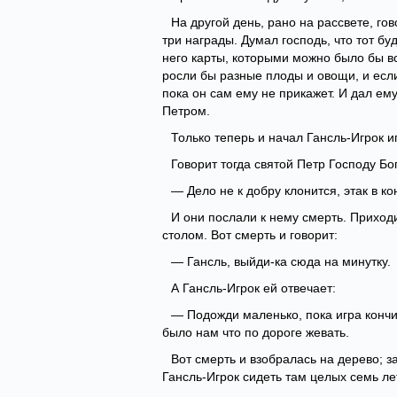
На другой день, рано на рассвете, го
три награды. Думал господь, что тот бу
него карты, которыми можно было бы вс
росли бы разные плоды и овощи, и если 
пока он сам ему не прикажет. И дал ему
Петром.
Только теперь и начал Гансль-Игрок 
Говорит тогда святой Петр Господу Бог
— Дело не к добру клонится, этак в ко
И они послали к нему смерть. Приходи
столом. Вот смерть и говорит:
— Гансль, выйди-ка сюда на минутку.
А Гансль-Игрок ей отвечает:
— Подожди маленько, пока игра кончит
было нам что по дороге жевать.
Вот смерть и взобралась на дерево; за
Гансль-Игрок сидеть там целых семь лет