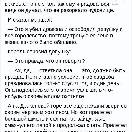
в живых, то не знал, как ему и радоваться, —
ведь он думал, что ее разорвало чудовище.
И сказал маршал:
— Это я убил дракона и освободил девушку и
все королевство, поэтому требую ее себе в
жены, как это было обещано.
Король спросил девушку:
— Это правда, что он говорит?
— Ах, да, — ответила она, — это, должно быть,
правда. Но я ставлю условие, чтоб свадьба
праздновалась только спустя год и один день. —
Она надеялась за это время услышать что-
нибудь о своем милом охотнике.
А на Драконовой горе всё еще лежали звери со
своим мертвым хозяином. Но вот прилетел
большой шмель и сел на нос зайцу; заяц
смахнул его лапой и продолжал спать. Прилетел
шмель во второй раз, но заяц опять смахнул его