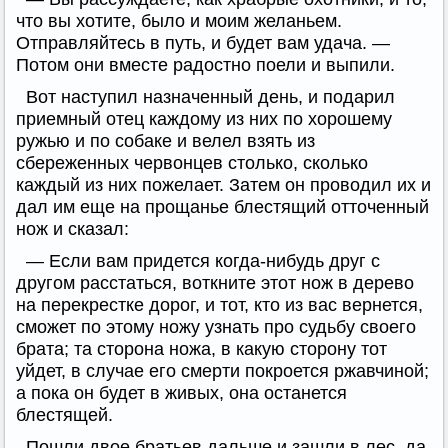
что вы хотите, было и моим желаньем.
Отправляйтесь в путь, и будет вам удача. —
Потом они вместе радостно поели и выпили.
Вот наступил назначенный день, и подарил
приемный отец каждому из них по хорошему
ружью и по собаке и велел взять из
сбереженных червонцев столько, сколько
каждый из них пожелает. Затем он проводил их и
дал им еще на прощанье блестящий отточенный
нож и сказал:
— Если вам придется когда-нибудь друг с
другом расстаться, воткните этот нож в дерево
на перекрестке дорог, и тот, кто из вас вернется,
сможет по этому ножу узнать про судьбу своего
брата; та сторона ножа, в какую сторону тот
уйдет, в случае его смерти покроется ржавчиной;
а пока он будет в живых, она останется
блестящей.
Пошли двое братьев дальше и зашли в лес, да