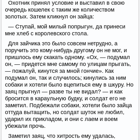
Охотник принял условие и выставил в свою
очередь кошелек с таким же количеством
золотых. Затем кликнул он зайца:
— Ступай, мой милый попрыгун, да принеси
мне хлеб с королевского стола.
Для зайчика это было совсем нетрудно, а
поручить это кому-нибудь другому он не мог, и
пришлось ему скакать одному. «Ох, — подумал
он, — придется мне самому по улицам прыгать,
— пожалуй, кинутся за мной гончие». Как
подумал он, так и случилось; кинулись за ним
собаки и хотели было вцепиться ему в шкуру. Но
заяц прыгнул — разве ты не видал? — и как
бросится в караульную будку, и солдат его не
заметил. Подбежали собаки, хотели было зайца
оттуда вытащить, но солдат шуток не любил,
ударил их прикладом, и они с лаем и воем
убежали прочь.
Заметил заяц, что хитрость ему удалась,