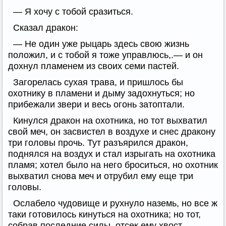
— Я хочу с тобой сразиться.
Сказал дракон:
— Не один уже рыцарь здесь свою жизнь
положил, и с тобой я тоже управлюсь,.— и он
дохнул пламенем из своих семи пастей.
Загорелась сухая трава, и пришлось бы
охотнику в пламени и дыму задохнуться; но
прибежали звери и весь огонь затоптали.
Кинулся дракон на охотника, но тот выхватил
свой меч, он засвистел в воздухе и снес дракону
три головы прочь. Тут разъярился дракон,
поднялся на воздух и стал изрыгать на охотника
пламя; хотел было на него броситься, но охотник
выхватил снова меч и отрубил ему еще три
головы.
Ослабело чудовище и рухнуло наземь, но все ж
таки готовилось кинуться на охотника; но тот,
собрав последние силы, отсек ему хвост.