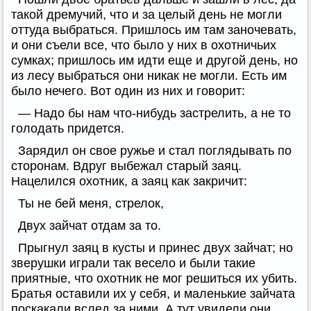
такой дремучий, что и за целый день не могли
оттуда выбраться. Пришлось им там заночевать,
и они съели все, что было у них в охотничьих
сумках; пришлось им идти еще и другой день, но
из лесу выбраться они никак не могли. Есть им
было нечего. Вот один из них и говорит:
— Надо бы нам что-нибудь застрелить, а не то
голодать придется.
Зарядил он свое ружье и стал поглядывать по
сторонам. Вдруг выбежал старый заяц.
Нацелился охотник, а заяц как закричит:
Ты не бей меня, стрелок,
Двух зайчат отдам за то.
Прыгнул заяц в кусты и принес двух зайчат; но
зверушки играли так весело и были такие
приятные, что охотник не мог решиться их убить.
Братья оставили их у себя, и маленькие зайчата
поскакали вслед за ними. А тут увидели они