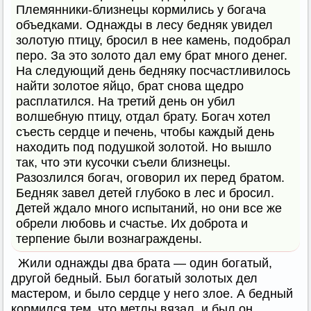
Племянники-близнецы кормились у богача
объедками. Однажды в лесу бедняк увидел
золотую птицу, бросил в нее камень, подобрал
перо. За это золото дал ему брат много денег.
На следующий день бедняку посчастливилось
найти золотое яйцо, брат снова щедро
расплатился. На третий день он убил
волшебную птицу, отдал брату. Богач хотел
съесть сердце и печень, чтобы каждый день
находить под подушкой золотой. Но вышло
так, что эти кусочки съели близнецы.
Разозлился богач, оговорил их перед братом.
Бедняк завел детей глубоко в лес и бросил.
Детей ждало много испытаний, но они все же
обрели любовь и счастье. Их доброта и
терпение были вознаграждены.
Жили однажды два брата — один богатый,
другой бедный. Был богатый золотых дел
мастером, и было сердце у него злое. А бедный
кормился тем, что метлы вязал, и был он