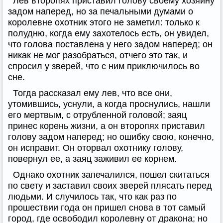
Лев второпях приставил голову своему хозяину
задом наперед, но за печальными думами о
королевне охотник этого не заметил: только к
полудню, когда ему захотелось есть, он увидел,
что голова поставлена у него задом наперед; он
никак не мог разобраться, отчего это так, и
спросил у зверей, что с ним приключилось во
сне.
Тогда рассказал ему лев, что все они,
утомившись, уснули, а когда проснулись, нашли
его мертвым, с отрубленной головой; заяц
принес корень жизни, а он второпях приставил
голову задом наперед; но ошибку свою, конечно,
он исправит. Он оторвал охотнику голову,
повернул ее, а заяц заживил ее корнем.
Однако охотник запечалился, пошел скитаться
по свету и заставил своих зверей плясать перед
людьми. И случилось так, что как раз по
прошествии года он пришел снова в тот самый
город, где освободил королевну от дракона; но