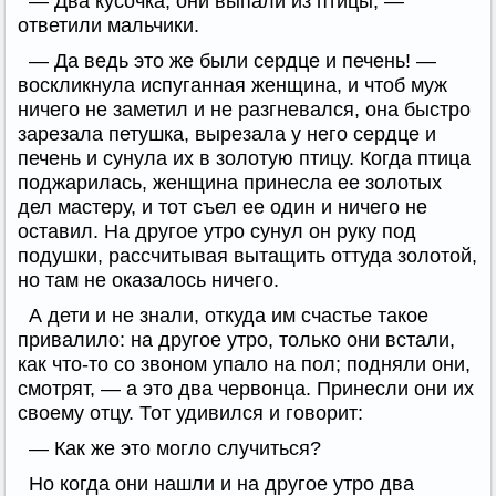
— Два кусочка, они выпали из птицы, —
ответили мальчики.
— Да ведь это же были сердце и печень! —
воскликнула испуганная женщина, и чтоб муж
ничего не заметил и не разгневался, она быстро
зарезала петушка, вырезала у него сердце и
печень и сунула их в золотую птицу. Когда птица
поджарилась, женщина принесла ее золотых
дел мастеру, и тот съел ее один и ничего не
оставил. На другое утро сунул он руку под
подушки, рассчитывая вытащить оттуда золотой,
но там не оказалось ничего.
А дети и не знали, откуда им счастье такое
привалило: на другое утро, только они встали,
как что-то со звоном упало на пол; подняли они,
смотрят, — а это два червонца. Принесли они их
своему отцу. Тот удивился и говорит:
— Как же это могло случиться?
Но когда они нашли и на другое утро два