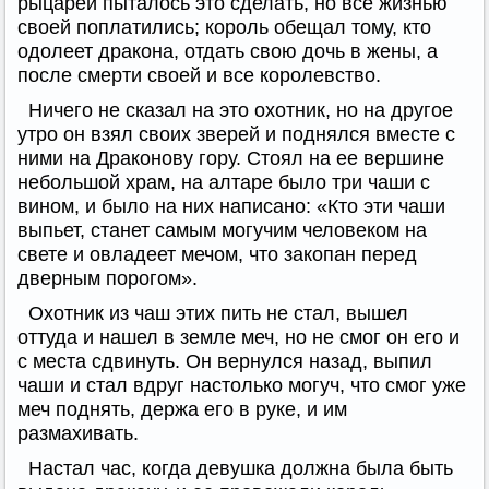
рыцарей пыталось это сделать, но все жизнью
своей поплатились; король обещал тому, кто
одолеет дракона, отдать свою дочь в жены, а
после смерти своей и все королевство.
Ничего не сказал на это охотник, но на другое
утро он взял своих зверей и поднялся вместе с
ними на Драконову гору. Стоял на ее вершине
небольшой храм, на алтаре было три чаши с
вином, и было на них написано: «Кто эти чаши
выпьет, станет самым могучим человеком на
свете и овладеет мечом, что закопан перед
дверным порогом».
Охотник из чаш этих пить не стал, вышел
оттуда и нашел в земле меч, но не смог он его и
с места сдвинуть. Он вернулся назад, выпил
чаши и стал вдруг настолько могуч, что смог уже
меч поднять, держа его в руке, и им
размахивать.
Настал час, когда девушка должна была быть