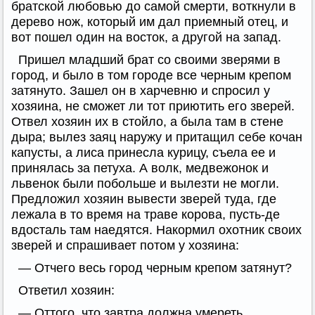
братской любовью до самой смерти, воткнули в
дерево нож, который им дал приемный отец, и
вот пошел один на восток, а другой на запад.
Пришел младший брат со своими зверями в
город, и было в том городе все черным крепом
затянуто. Зашел он в харчевню и спросил у
хозяина, не сможет ли тот приютить его зверей.
Отвел хозяин их в стойло, а была там в стене
дыра; вылез заяц наружу и притащил себе кочан
капусты, а лиса принесла курицу, съела ее и
принялась за петуха. А волк, медвежонок и
львенок были побольше и вылезти не могли.
Предложил хозяин вывести зверей туда, где
лежала в то время на траве корова, пусть-де
вдосталь там наедятся. Накормил охотник своих
зверей и спрашивает потом у хозяина:
— Отчего весь город черным крепом затянут?
Ответил хозяин:
— Оттого, что завтра должна умереть