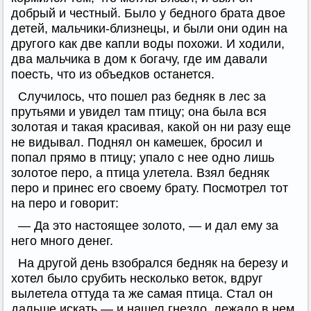
добрый и честный. Было у бедного брата двое
детей, мальчики-близнецы, и были они один на
другого как две капли воды похожи. И ходили,
два мальчика в дом к богачу, где им давали
поесть, что из объедков останется.
Случилось, что пошел раз бедняк в лес за
прутьями и увидел там птицу; она была вся
золотая и такая красивая, какой он ни разу еще
не видывал. Поднял он камешек, бросил и
попал прямо в птицу; упало с нее одно лишь
золотое перо, а птица улетела. Взял бедняк
перо и принес его своему брату. Посмотрел тот
на перо и говорит:
— Да это настоящее золото, — и дал ему за
него много денег.
На другой день взобрался бедняк на березу и
хотел было срубить несколько веток, вдруг
вылетела оттуда та же самая птица. Стал он
дальше искать — и нашел гнездо, лежало в нем