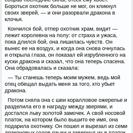
Бороться охотник больше не мог, он кликнул
своих зверей, — и они разорвали дракона в
клочья.
Кончился бой, отпер охотник храм, видит —
лежит королевна на полу: от страха и ужаса,
пока длился бой, она лишилась чувств. Он
вынес ее на воздух, и когда она снова очнулась
и открыла глаза, он показал ей изрубленного на
куски дракона и сказал, что она теперь спасена.
Она обрадовалась и сказала:
— Ты станешь теперь моим мужем, ведь мой
отец обещал выдать меня за того, кто убьет
дракона.
Потом сняла она с шеи коралловое ожерелье и
разделила его в награду между зверями, и
достался льву золотой замочек. А свой носовой
платок, на котором было вышито ее имя, она
подарила охотнику. Он пошел и вырезал из семи
драконовых голов языки и завернул их в платок,