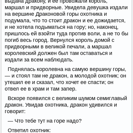
выдана дракону, и ее провожали король,
маршал и придворные. Увидела девушка издали
на вершине Драконовой горы охотника и
подумала, что то стоит дракон и ее дожидается,
и не хотела подыматься на гору; но, наконец,
пришлось ей взойти туда против воли, а не то бы
погиб весь город. Вернулся король домой с
придворными в великой печали, а маршал
королевский должен был там оставаться и
издали за всем наблюдать.
Поднялась королевна на самую вершину горы,
— и стоял там не дракон, а молодой охотник; он
утешил ее и сказал, что хочет ее спасти; он
отвел ее в храм и там запер.
Вскоре появился с великим шумом семиглавый
дракон. Увидав охотника, дракон удивился и
говорит:
— Что тебе тут на горе надо?
Ответил охотник: