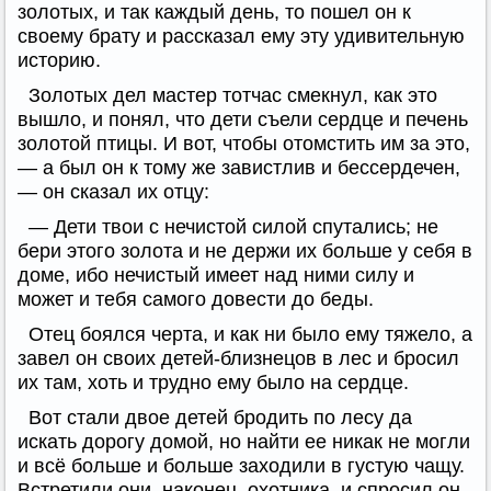
золотых, и так каждый день, то пошел он к
своему брату и рассказал ему эту удивительную
историю.
Золотых дел мастер тотчас смекнул, как это
вышло, и понял, что дети съели сердце и печень
золотой птицы. И вот, чтобы отомстить им за это,
— а был он к тому же завистлив и бессердечен,
— он сказал их отцу:
— Дети твои с нечистой силой спутались; не
бери этого золота и не держи их больше у себя в
доме, ибо нечистый имеет над ними силу и
может и тебя самого довести до беды.
Отец боялся черта, и как ни было ему тяжело, а
завел он своих детей-близнецов в лес и бросил
их там, хоть и трудно ему было на сердце.
Вот стали двое детей бродить по лесу да
искать дорогу домой, но найти ее никак не могли
и всё больше и больше заходили в густую чащу.
Встретили они, наконец, охотника, и спросил он