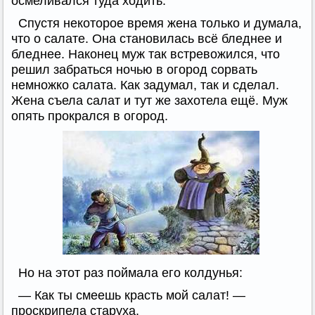
осмеливался туда ходить.
Спустя некоторое время жена только и думала,
что о салате. Она становилась всё бледнее и
бледнее. Наконец муж так встревожился, что
решил забраться ночью в огород сорвать
немножко салата. Как задумал, так и сделал.
Жена съела салат и тут же захотела ещё. Муж
опять прокрался в огород.
Но на этот раз поймала его колдунья:
— Как ты смеешь красть мой салат! —
проскрипела старуха.