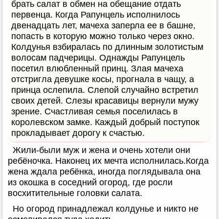
брать салат в обмен на обещание отдать
первенца. Когда Рапунцель исполнилось
двенадцать лет, мачеха заперла ее в башне,
попасть в которую можно только через окно.
Колдунья взбиралась по длинным золотистым
волосам падчерицы. Однажды Рапунцель
посетил влюбленный принц. Злая мачеха
отстригла девушке косы, прогнала в чащу, а
принца ослепила. Слепой случайно встретил
своих детей. Слезы красавицы вернули мужу
зрение. Счастливая семья поселилась в
королевском замке. Каждый добрый поступок
прокладывает дорогу к счастью.
Жили-были муж и жена и очень хотели они
ребёночка. Наконец их мечта исполнилась.Когда
жена ждала ребёнка, иногда поглядывала она
из окошка в соседний огород, где росли
восхитительные головки салата.
Но огород принадлежал колдунье и никто не