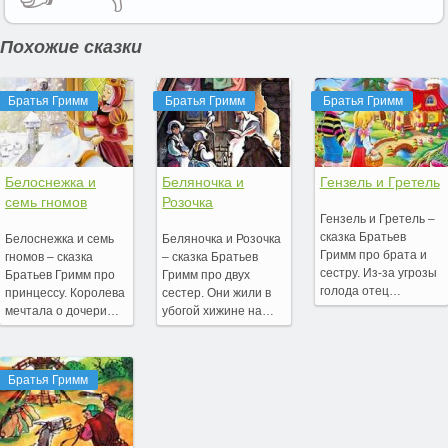
Похожие сказки
Братья Гримм
Братья Гримм
Братья Гримм
Белоснежка и
Беляночка и
Гензель и Гретель
семь гномов
Розочка
Гензель и Гретель –
сказка Братьев
Белоснежка и семь
Беляночка и Розочка
Гримм про брата и
гномов – сказка
– сказка Братьев
сестру. Из-за угрозы
Братьев Гримм про
Гримм про двух
голода отец…
принцессу. Королева
сестер. Они жили в
мечтала о дочери…
убогой хижине на…
Братья Гримм