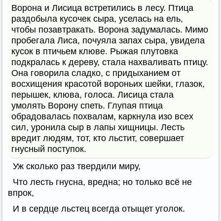
Ворона и Лисица встретились в лесу. Птица
раздобыла кусочек сыра, уселась на ель,
чтобы позавтракать. Ворона задумалась. Мимо
пробегала Лиса, почуяла запах сыра, увидела
кусок в птичьем клюве. Рыжая плутовка
подкралась к дереву, стала нахваливать птицу.
Она говорила сладко, с придыханием от
восхищения красотой вороньих шейки, глазок,
перышек, клюва, голоса. Лисица стала
умолять Ворону спеть. Глупая птица
обрадовалась похвалам, каркнула изо всех
сил, уронила сыр в лапы хищницы. Лесть
вредит людям, тот, кто льстит, совершает
гнусный поступок.
Уж сколько раз твердили миру,
Что лесть гнусна, вредна; но только всё не
впрок,
И в сердце льстец всегда отыщет уголок.