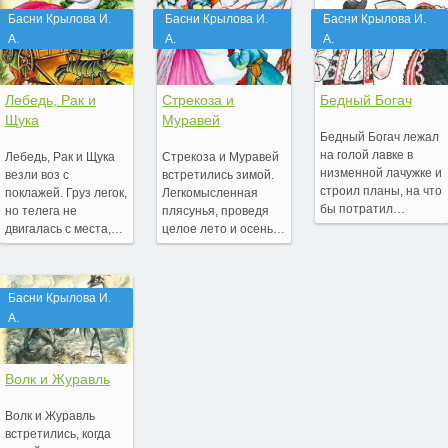
Басни Крылова И.
Басни Крылова И.
Басни Крылова И.
А.
А.
А.
Лебедь, Рак и
Стрекоза и
Бедный Богач
Щука
Муравей
Бедный Богач лежал
на голой лавке в
Лебедь, Рак и Щука
Стрекоза и Муравей
низменной лачужке и
везли воз с
встретились зимой.
строил планы, на что
поклажей. Груз легок,
Легкомысленная
бы потратил…
но телега не
плясунья, проведя
двигалась с места,…
целое лето и осень…
Басни Крылова И.
А.
Волк и Журавль
Волк и Журавль
встретились, когда