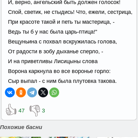
И, верно, ангельский быть должен голосок!
Спой, светик, не стыдись! Что, ежели, сестрица,
При красоте такой и петь ты мастерица, -
Ведь ты б у нас была царь-птица!"
Вещуньина с похвал вскружилась голова,
От радости в зобу дыханье сперло, -
И на приветливы Лисицыны слова
Ворона каркнула во все воронье горло:
Сыр выпал - с ним была плутовка такова.
👍
👎
47
3
Похожие басни