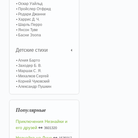
Оскар Уайльд
Пройслер Отфрид
Родари Джанни
Харрис Д. Ч.
Шарль Перро
Янсон Туве
Басни Эзопа
Детские стихи
Агния Барто
Заходер Б. В.
Маршак С. Я.
Михалков Сергей
Корней Чуковский
Александр Пушкин
Популярные
Приключения Незнайки и
его друзей
👀
3601320
Незнайка на Луне
👀