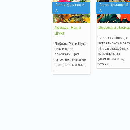
Басни Крылова И.
Басни Крылова И.
А.
А.
Лебедь, Рак и
Ворона и Лисиц
Щука
Ворона и Лисица
встретились в лесу
Лебедь, Рак и Щука
Птица раздобыла
везли воз с
кусочек сыра,
поклажей. Груз
уселась на ель,
легок, но телега не
чтобы…
двигалась с места,
…