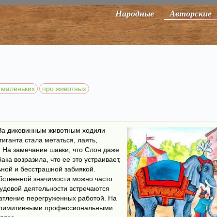
Народные
Авторские
 маленьких
про животных
 За диковинным животным ходили
гиганта стала метаться, лаять,
у. На замечание шавки, что Слон даже
ака возразила, что ее это устраивает,
льной и бесстрашной забиякой.
бственной значимости можно часто
рудовой деятельности встречаются
атление перегруженных работой. На
 примитивными профессиональными