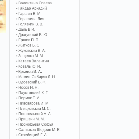
Валентина Осеева
Гайдар Аркадий
Гаршин В. М.
Гераскина Лия
Голявкин В. В.
Даль В.И.
Драгунский В. Ю.
Ершов П. П.
Житков Б. С.
Жуковский В. А.
Зощенко М. М.
Катаев Валентин
Коваль Ю. И.
Крылов И. А.
Мамин-Сибиряк Д. Н.
Одоевский В. Ф.
Носов Н. Н.
Паустовский К. Г.
Пермяк Е. А.
Пивоварова И. М.
Пляцковский М. С.
Погорельский А. A.
Пришвин М. М.
Прокофьева Софья
Салтыков-Щедрин М. Е.
Скребицкий Г. А.