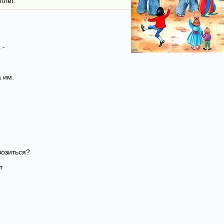
ллег.
 -
 им.
возиться?
т