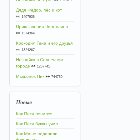
1525017
Дядя Фёдор, пёс и кот
👀
1407938
Приключения Чиполлино
👀
1374364
Крокодил Гена и его друзья
👀
1324267
Незнайка в Солнечном
городе
👀
1267741
Мышонок Пик
👀
744780
Новые
Как Петя ленился
Как Петя буквы учил
Как Маше подарили