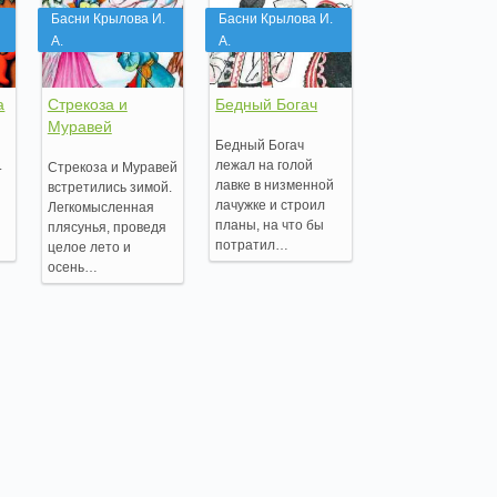
Басни Крылова И.
Басни Крылова И.
А.
А.
а
Стрекоза и
Бедный Богач
Муравей
Бедный Богач
.
лежал на голой
Стрекоза и Муравей
лавке в низменной
встретились зимой.
лачужке и строил
Легкомысленная
планы, на что бы
плясунья, проведя
потратил…
целое лето и
осень…