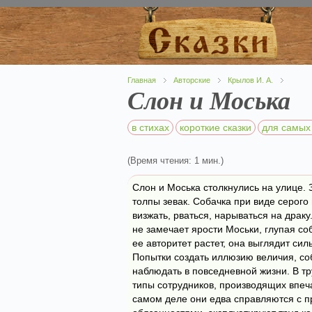
Главная
Авторские
Крылов И. А.
Слон и Моська
в стихах
короткие сказки
для самых
(Время чтения: 1 мин.)
Слон и Моська столкнулись на улице.
толпы зевак. Собачка при виде серого 
визжать, рваться, нарываться на драк
не замечает ярости Моськи, глупая соб
ее авторитет растет, она выглядит си
Попытки создать иллюзию величия, со
наблюдать в повседневной жизни. В т
типы сотрудников, производящих впеч
самом деле они едва справляются с