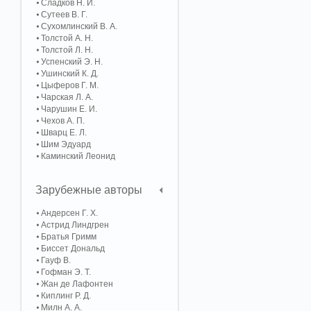
Сладков Н. И.
Сутеев В. Г.
Сухомлинский В. А.
Толстой А. Н.
Толстой Л. Н.
Успенский Э. Н.
Ушинский К. Д.
Цыферов Г. М.
Чарская Л. А.
Чарушин Е. И.
Чехов А. П.
Шварц Е. Л.
Шим Эдуард
Каминский Леонид
Зарубежные авторы
Андерсен Г. Х.
Астрид Линдгрен
Братья Гримм
Биссет Дональд
Гауф В.
Гофман Э. Т.
Жан де Лафонтен
Киплинг Р. Д.
Милн А. А.