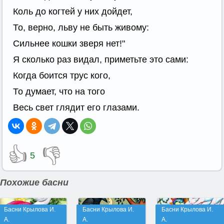
Коль до когтей у них дойдет,
То, верно, льву не быть живому:
Сильнее кошки зверя нет!"
Я сколько раз видал, приметьте это сами:
Когда боится трус кого,
То думает, что на того
Весь свет глядит его глазами.
👍
👎
5
Похожие басни
Басни Крылова И.
Басни Крылова И.
Басни Крылова И.
А.
А.
А.