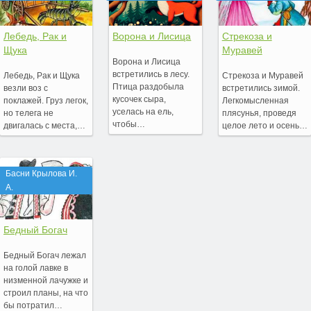
Лебедь, Рак и
Ворона и Лисица
Стрекоза и
Щука
Муравей
Ворона и Лисица
встретились в лесу.
Лебедь, Рак и Щука
Стрекоза и Муравей
Птица раздобыла
везли воз с
встретились зимой.
кусочек сыра,
поклажей. Груз легок,
Легкомысленная
уселась на ель,
но телега не
плясунья, проведя
чтобы…
двигалась с места,…
целое лето и осень…
Басни Крылова И.
А.
Бедный Богач
Бедный Богач лежал
на голой лавке в
низменной лачужке и
строил планы, на что
бы потратил…