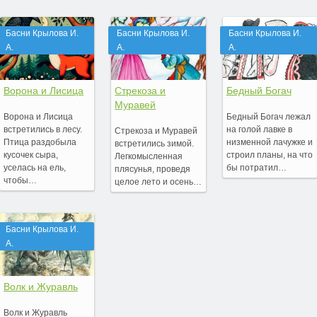
Басни Крылова И.
Басни Крылова И.
Басни Крылова И.
А.
А.
А.
Ворона и Лисица
Стрекоза и
Бедный Богач
Муравей
Ворона и Лисица
Бедный Богач лежал
встретились в лесу.
на голой лавке в
Стрекоза и Муравей
Птица раздобыла
низменной лачужке и
встретились зимой.
кусочек сыра,
строил планы, на что
Легкомысленная
уселась на ель,
бы потратил…
плясунья, проведя
чтобы…
целое лето и осень…
Басни Крылова И.
А.
Волк и Журавль
Волк и Журавль