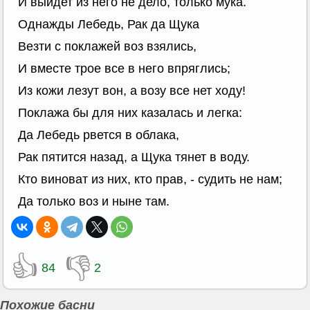
И выйдет из него не дело, только мука.
Однажды Лебедь, Рак да Щука
Везти с поклажей воз взялись,
И вместе трое все в него впряглись;
Из кожи лезут вон, а возу все нет ходу!
Поклажа бы для них казалась и легка:
Да Лебедь рвется в облака,
Рак пятится назад, а Щука тянет в воду.
Кто виноват из них, кто прав, - судить не нам;
Да только воз и ныне там.
👍
👎
84
2
Похожие басни