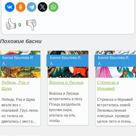
👍
👎
9
Похожие басни
Басни Крылова И.
Басни Крылова И.
Басни Крылова И.
А.
А.
А.
Лебедь, Рак и
Ворона и Лисица
Стрекоза и
Щука
Муравей
Ворона и Лисица
встретились в лесу.
Лебедь, Рак и Щука
Стрекоза и Муравей
Птица раздобыла
везли воз с
встретились зимой.
кусочек сыра,
поклажей. Груз легок,
Легкомысленная
уселась на ель,
но телега не
плясунья, проведя
чтобы…
двигалась с места,…
целое лето и осень…