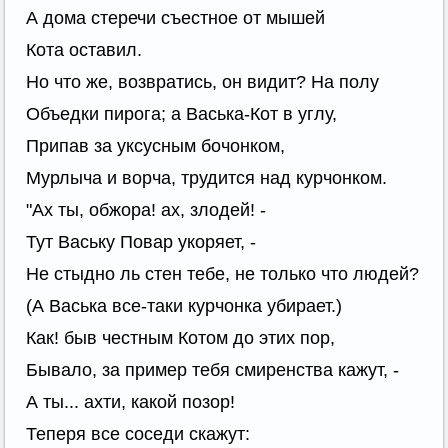
А дома стеречи съестное от мышей
Кота оставил.
Но что же, возвратись, он видит? На полу
Объедки пирога; а Васька-Кот в углу,
Припав за уксусным бочонком,
Мурлыча и ворча, трудится над курчонком.
"Ах ты, обжора! ах, злодей! -
Тут Ваську Повар укоряет, -
Не стыдно ль стен тебе, не только что людей?
(А Васька все-таки курчонка убирает.)
Как! быв честным Котом до этих пор,
Бывало, за пример тебя смиренства кажут, -
А ты... ахти, какой позор!
Теперя все соседи скажут: