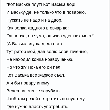
"Кот Васька плут! Кот Васька вор!
И Ваську-де, не только что в поварню,
Пускать не надо и на двор,
Как волка жадного в овчарню:
Он порча, он чума, он язва здешних мест!"
(А Васька слушает, да ест.)
Тут ритор мой, дав волю слов теченью,
Не находил конца нравоученью.
Но что ж? Пока его он пел,
Кот Васька все жаркое съел.
А я бы повару иному
Велел на стенке зарубить:
Чтоб там речей не тратить по-пустому.
Где нужно власть употребить.