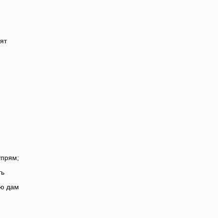
вят
упрям;
ть
лю дам