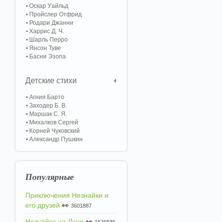
Оскар Уайльд
Пройслер Отфрид
Родари Джанни
Харрис Д. Ч.
Шарль Перро
Янсон Туве
Басни Эзопа
Детские стихи
Агния Барто
Заходер Б. В.
Маршак С. Я.
Михалков Сергей
Корней Чуковский
Александр Пушкин
Популярные
Приключения Незнайки и
его друзей
👀
3601887
Незнайка на Луне
👀