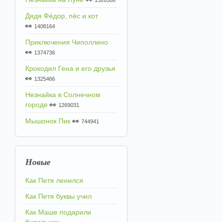
1526586
Дядя Фёдор, пёс и кот
👀
1408164
Приключения Чиполлино
👀
1374736
Крокодил Гена и его друзья
👀
1325466
Незнайка в Солнечном
городе
👀
1269031
Мышонок Пик
👀
744941
Новые
Как Петя ленился
Как Петя буквы учил
Как Маше подарили