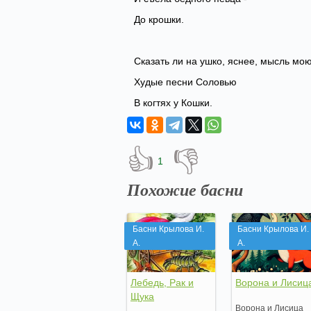
До крошки.
Сказать ли на ушко, яснее, мысль мо
Худые песни Соловью
В когтях у Кошки.
👍
👎
1
Похожие басни
Басни Крылова И.
Басни Крылова И.
А.
А.
Лебедь, Рак и
Ворона и Лисиц
Щука
Ворона и Лисица