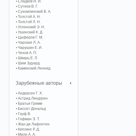
Сладков Н. И.
Сутеев В. Г.
Сухомлинский В. А.
Толстой А. Н.
Толстой Л. Н.
Успенский Э. Н.
Ушинский К. Д.
Цыферов Г. М.
Чарская Л. А.
Чарушин Е. И.
Чехов А. П.
Шварц Е. Л.
Шим Эдуард
Каминский Леонид
Зарубежные авторы
Андерсен Г. Х.
Астрид Линдгрен
Братья Гримм
Биссет Дональд
Гауф В.
Гофман Э. Т.
Жан де Лафонтен
Киплинг Р. Д.
Милн А. А.