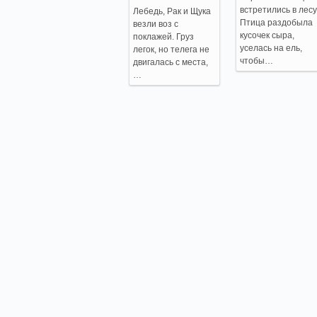
встретились в лесу
Лебедь, Рак и Щука
Птица раздобыла
везли воз с
кусочек сыра,
поклажей. Груз
уселась на ель,
легок, но телега не
чтобы…
двигалась с места,
…