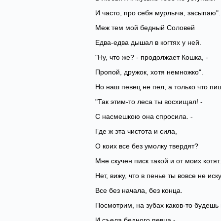
И часто, про себя мурлыча, засыпаю".
Меж тем мой бедный Соловей
Едва-едва дышал в когтях у ней.
"Ну, что же? - продолжает Кошка, -
Пропой, дружок, хотя немножко".
Но наш певец не пел, а только что пи
"Так этим-то леса ты восхищал! -
С насмешкою она спросила. -
Где ж эта чистота и сила,
О коих все без умолку твердят?
Мне скучен писк такой и от моих котят.
Нет, вижу, что в пенье ты вовсе не иск
Все без начала, без конца.
Посмотрим, на зубах каков-то будешь 
И съела бедного певца -