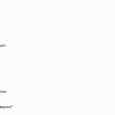
щал.
усен:
вкусен!"