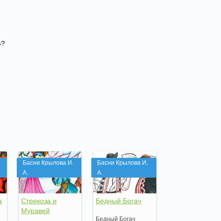
ю?
Басни Крылова И.
Басни Крылова И.
А.
А.
а
Стрекоза и
Бедный Богач
Муравей
Бедный Богач