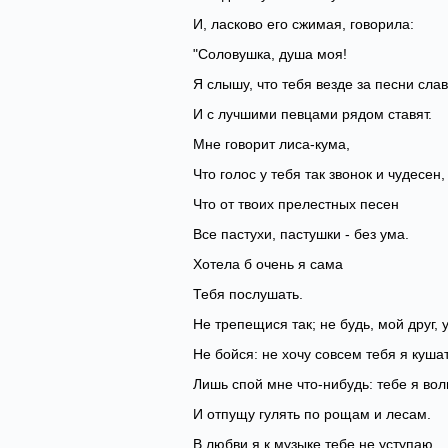
И, ласково его сжимая, говорила:
"Соловушка, душа моя!
Я слышу, что тебя везде за песни сла
И с лучшими певцами рядом ставят.
Мне говорит лиса-кума,
Что голос у тебя так звонок и чудесен,
Что от твоих прелестных песен
Все пастухи, пастушки - без ума.
Хотела б очень я сама
Тебя послушать.
Не трепещися так; не будь, мой друг, 
Не бойся: не хочу совсем тебя я куша
Лишь спой мне что-нибудь: тебе я во
И отпущу гулять по рощам и лесам.
В любви я к музыке тебе не уступаю.