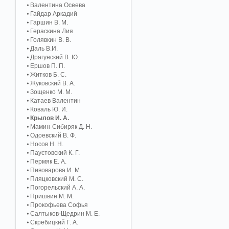
Валентина Осеева
Гайдар Аркадий
Гаршин В. М.
Гераскина Лия
Голявкин В. В.
Даль В.И.
Драгунский В. Ю.
Ершов П. П.
Житков Б. С.
Жуковский В. А.
Зощенко М. М.
Катаев Валентин
Коваль Ю. И.
Крылов И. А.
Мамин-Сибиряк Д. Н.
Одоевский В. Ф.
Носов Н. Н.
Паустовский К. Г.
Пермяк Е. А.
Пивоварова И. М.
Пляцковский М. С.
Погорельский А. A.
Пришвин М. М.
Прокофьева Софья
Салтыков-Щедрин М. Е.
Скребицкий Г. А.