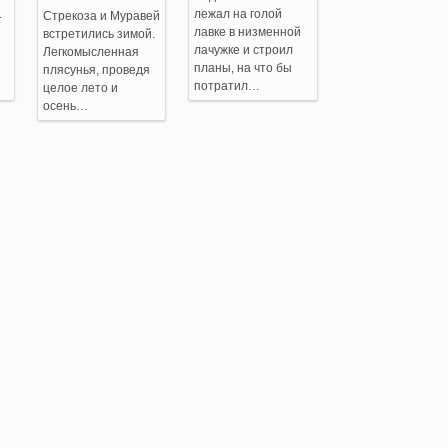
.
лежал на голой
Стрекоза и Муравей
лавке в низменной
встретились зимой.
лачужке и строил
Легкомысленная
планы, на что бы
плясунья, проведя
потратил…
целое лето и
осень…