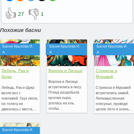
👍
👎
27
1
Похожие басни
Басни Крылова И.
Басни Крылова И.
Басни Крылова И.
А.
А.
А.
Лебедь, Рак и
Ворона и Лисица
Стрекоза и
Щука
Муравей
Ворона и Лисица
встретились в лесу.
Лебедь, Рак и Щука
Стрекоза и Муравей
Птица раздобыла
везли воз с
встретились зимой.
кусочек сыра,
поклажей. Груз легок,
Легкомысленная
уселась на ель,
но телега не
плясунья, проведя
чтобы…
двигалась с места,…
целое лето и осень…
Басни Крылова И.