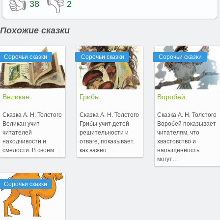
👍
👎
38
2
Похожие сказки
Сорочьи сказки
Сорочьи сказки
Сорочьи сказки
Великан
Грибы
Воробей
Сказка А. Н. Толстого
Сказка А. Н. Толстого
Сказка А. Н. Толстого
Великан учит
Грибы учит детей
Воробей показывает
читателей
решительности и
читателям, что
находчивости и
отваге, показывает,
хвастовство и
смелости. В своем…
как важно…
напыщенность
могут…
Сорочьи сказки