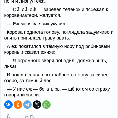
ноги и лизнул ежа.
— Ой, ой, ой! — заревел телёнок и псбежал к
корове-матери, жалуется.
— Ёж меня за язык укусил.
Корова подняла голову, поглядела задумчиво и
опять принялась траву рвать.
А ёж покатился в тёмную нору под рябиновый
корень и сказал ежихе:
— Я огромного зверя победил, должно быть,
льва!
И пошла слава про храбрость ежову за синее
озеро, за тёмный лес.
— У нас ёж — богатырь, — шёпотом со страху
говорили звери.