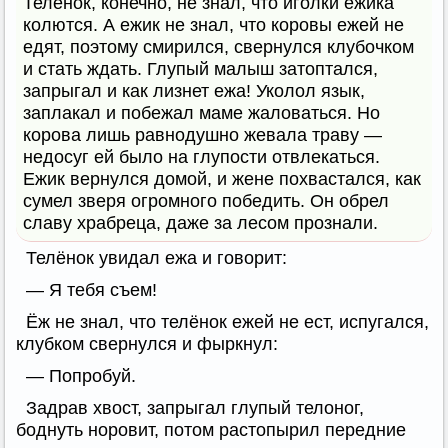
Теленок, конечно, не знал, что иголки ежика
колются. А ежик не знал, что коровы ежей не
едят, поэтому смирился, свернулся клубочком
и стать ждать. Глупый малыш затоптался,
запрыгал и как лизнет ежа! Уколол язык,
заплакал и побежал маме жаловаться. Но
корова лишь равнодушно жевала траву —
недосуг ей было на глупости отвлекаться.
Ежик вернулся домой, и жене похвастался, как
сумел зверя огромного победить. Он обрел
славу храбреца, даже за лесом прознали.
Телёнок увидал ежа и говорит:
— Я тебя съем!
Ёж не знал, что телёнок ежей не ест, испугался,
клубком свернулся и фыркнул:
— Попробуй.
Задрав хвост, запрыгал глупый телоног,
боднуть норовит, потом растопырил передние