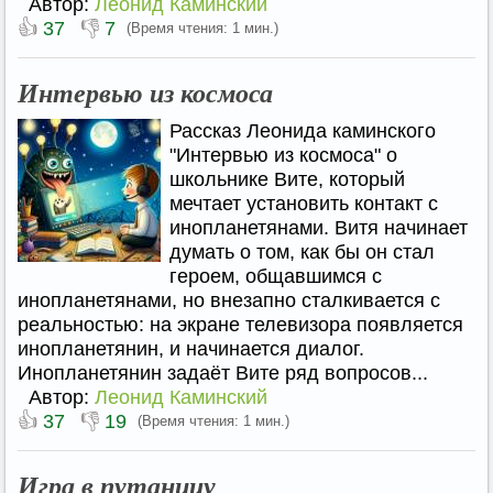
Автор:
Леонид Каминский
👍
👎
37
7
(Время чтения: 1 мин.)
Интервью из космоса
Рассказ Леонида каминского
"Интервью из космоса" о
школьнике Вите, который
мечтает установить контакт с
инопланетянами. Витя начинает
думать о том, как бы он стал
героем, общавшимся с
инопланетянами, но внезапно сталкивается с
реальностью: на экране телевизора появляется
инопланетянин, и начинается диалог.
Инопланетянин задаёт Вите ряд вопросов...
Автор:
Леонид Каминский
👍
👎
37
19
(Время чтения: 1 мин.)
Игра в путаницу