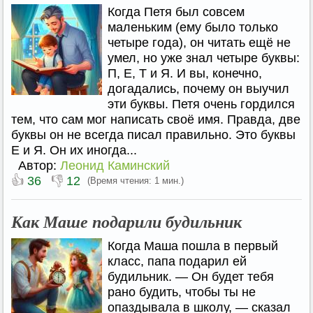
Когда Петя был совсем
маленьким (ему было только
четыре года), он читать ещё не
умел, но уже знал четыре буквы:
П, Е, Т и Я. И вы, конечно,
догадались, почему он выучил
эти буквы. Петя очень гордился
тем, что сам мог написать своё имя. Правда, две
буквы он не всегда писал правильно. Это буквы
Е и Я. Он их иногда...
Автор:
Леонид Каминский
👍
👎
36
12
(Время чтения: 1 мин.)
Как Маше подарили будильник
Когда Маша пошла в первый
класс, папа подарил ей
будильник. — Он будет тебя
рано будить, чтобы ты не
опаздывала в школу, — сказал