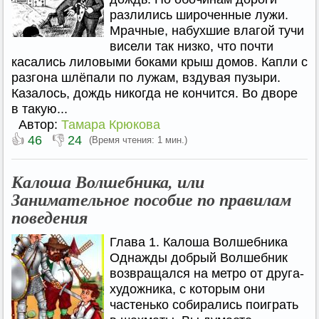
разлились широченные лужи.
Мрачные, набухшие влагой тучи
висели так низко, что почти
касались лиловыми боками крыш домов. Капли с
разгона шлёпали по лужам, вздувая пузыри.
Казалось, дождь никогда не кончится. Во дворе
в такую...
Автор:
Тамара Крюкова
👍
👎
46
24
(Время чтения: 1 мин.)
Калоша Волшебника, или
Занимательное пособие по правилам
поведения
Глава 1. Калоша Волшебника
Однажды добрый Волшебник
возвращался на метро от друга-
художника, с которым они
частенько собирались поиграть