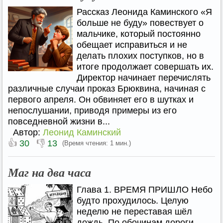
Рассказ Леонида Каминского «Я
больше не буду» повествует о
мальчике, который постоянно
обещает исправиться и не
делать плохих поступков, но в
итоге продолжает совершать их.
Директор начинает перечислять
различные случаи проказ Брюквина, начиная с
первого апреля. Он обвиняет его в шутках и
непослушании, приводя примеры из его
повседневной жизни в...
Автор:
Леонид Каминский
👍
👎
30
13
(Время чтения: 1 мин.)
Маг на два часа
Глава 1. ВРЕМЯ ПРИШЛО Небо
будто прохудилось. Целую
неделю не переставая шёл
дождь. По обочинам дороги