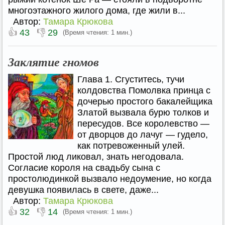
многоэтажного жилого дома, где жили в...
Автор:
Тамара Крюкова
👍
👎
43
29
(Время чтения: 1 мин.)
Заклятие гномов
Глава 1. Сгуститесь, тучи
колдовства Помолвка принца с
дочерью простого бакалейщика
Златой вызвала бурю толков и
пересудов. Все королевство —
от дворцов до лачуг — гудело,
как потревоженный улей.
Простой люд ликовал, знать негодовала.
Согласие короля на свадьбу сына с
простолюдинкой вызвало недоумение, но когда
девушка появилась в свете, даже...
Автор:
Тамара Крюкова
👍
👎
32
14
(Время чтения: 1 мин.)