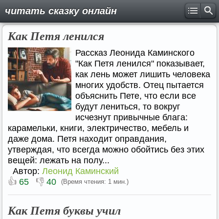
читать сказку онлайн
Как Петя ленился
Рассказ Леонида Каминского
"Как Петя ленился" показывает,
как лень может лишить человека
многих удобств. Отец пытается
объяснить Пете, что если все
будут лениться, то вокруг
исчезнут привычные блага:
карамельки, книги, электричество, мебель и
даже дома. Петя находит оправдания,
утверждая, что всегда можно обойтись без этих
вещей: лежать на полу...
Автор:
Леонид Каминский
👍
👎
65
40
(Время чтения: 1 мин.)
Как Петя буквы учил