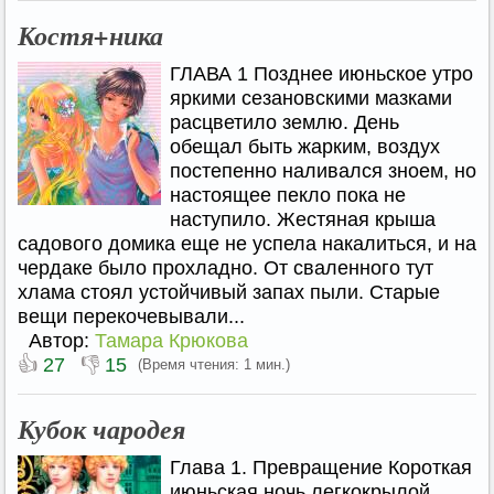
Костя+ника
ГЛАВА 1 Позднее июньское утро
яркими сезановскими мазками
расцветило землю. День
обещал быть жарким, воздух
постепенно наливался зноем, но
настоящее пекло пока не
наступило. Жестяная крыша
садового домика еще не успела накалиться, и на
чердаке было прохладно. От сваленного тут
хлама стоял устойчивый запах пыли. Старые
вещи перекочевывали...
Автор:
Тамара Крюкова
👍
👎
27
15
(Время чтения: 1 мин.)
Кубок чародея
Глава 1. Превращение Короткая
июньская ночь легкокрылой