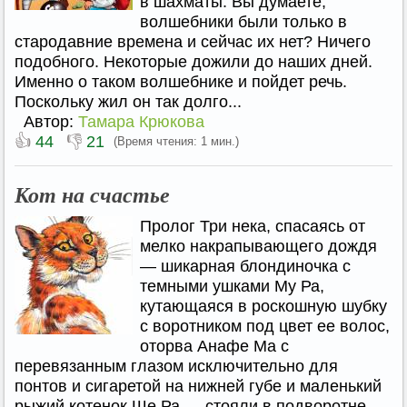
в шахматы. Вы думаете,
волшебники были только в
стародавние времена и сейчас их нет? Ничего
подобного. Некоторые дожили до наших дней.
Именно о таком волшебнике и пойдет речь.
Поскольку жил он так долго...
Автор:
Тамара Крюкова
👍
👎
44
21
(Время чтения: 1 мин.)
Кот на счастье
Пролог Три нека, спасаясь от
мелко накрапывающего дождя
— шикарная блондиночка с
темными ушками Му Ра,
кутающаяся в роскошную шубку
с воротником под цвет ее волос,
оторва Анафе Ма с
перевязанным глазом исключительно для
понтов и сигаретой на нижней губе и маленький
рыжий котенок Ше Ра — стояли в подворотне