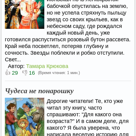
бабочкой опустилась на землю,
но не успела стряхнуть пыльцу
звезд со своих крыльев, как в
небесном саду, где рождался
каждый новый день, уже
готовился распуститься розовый бутон рассвета.
Край неба посветлел, потеряв глубину и
сочность. Звезды поблекли и робко отступили.
Свет...
Автор:
Тамара Крюкова
👍
👎
29
16
(Время чтения: 1 мин.)
Чудеса не понарошку
Дорогие читатели! Те, кто уже
читал эту книгу, часто
спрашивают: "Для какого она
возраста?" И в самом деле, для
какого? Я была уверена, что
написала веселую историю для