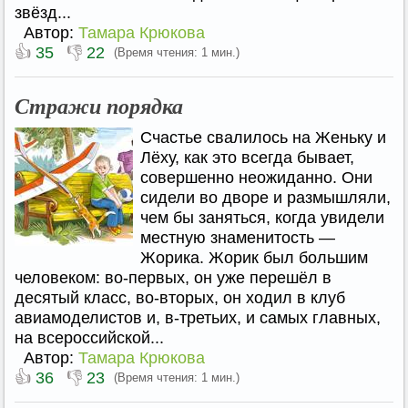
звёзд...
Автор:
Тамара Крюкова
👍
👎
35
22
(Время чтения: 1 мин.)
Стражи порядка
Счастье свалилось на Женьку и
Лёху, как это всегда бывает,
совершенно неожиданно. Они
сидели во дворе и размышляли,
чем бы заняться, когда увидели
местную знаменитость —
Жорика. Жорик был большим
человеком: во-первых, он уже перешёл в
десятый класс, во-вторых, он ходил в клуб
авиамоделистов и, в-третьих, и самых главных,
на всероссийской...
Автор:
Тамара Крюкова
👍
👎
36
23
(Время чтения: 1 мин.)